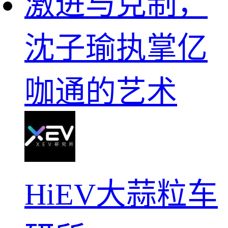
激进与克制，
沈子瑜执掌亿
咖通的艺术
HiEV大蒜粒车