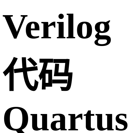
Verilog
代码
Quartus