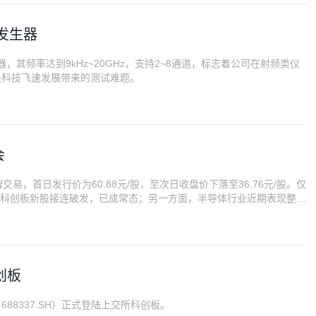
发生器
生器，其频率达到9kHz~20GHz，支持2~8通道，标志着公司在射频类仪
决科技飞速发展带来的测试难题。
会
，首日发行价为60.88元/股，至次日收盘价下落至36.76元/股。仅
是科创板新股接连破发，已成常态；另一方面，半导体行业近期表现整体
.50%。对于上市定价的讨论与决策，可不是这一两天决定的。那么，问题
企业的基本面给大家深度剖析。
创板
88337.SH）正式登陆上交所科创板。