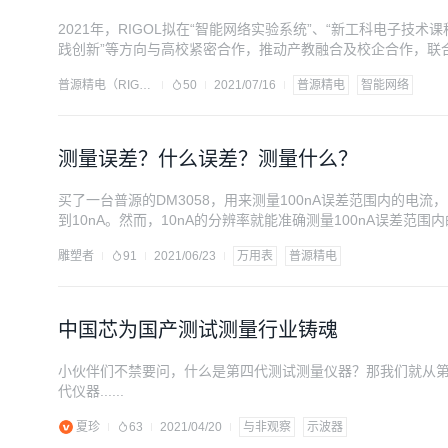
2021年，RIGOL拟在“智能网络实验系统”、“新工科电子技
践创新”等方向与高校紧密合作，推动产教融合及校企合作，联
普源精电（RIGOL）
50
2021/07/16
普源精电
智能网络
测量误差？什么误差？测量什么？
买了一台普源的DM3058，用来测量100nA误差范围内的电流
到10nA。然而，10nA的分辨率就能准确测量100nA误差范围
雕塑者
91
2021/06/23
万用表
普源精电
中国芯为国产测试测量行业铸魂
小伙伴们不禁要问，什么是第四代测试测量仪器？那我们就从
代仪器......
夏珍
63
2021/04/20
与非观察
示波器