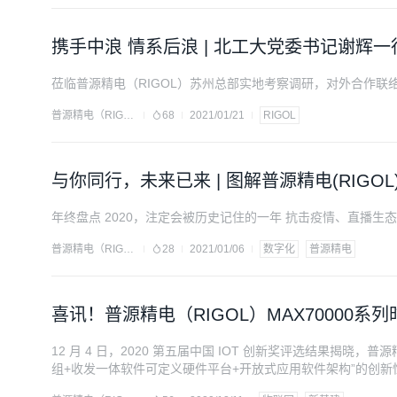
携手中浪 情系后浪 | 北工大党委书记谢辉一
莅临普源精电（RIGOL）苏州总部实地考察调研，对外合作
普源精电（RIGOL）
68
2021/01/21
RIGOL
与你同行，未来已来 | 图解普源精电(RIGOL)
年终盘点 2020，注定会被历史记住的一年 抗击疫情、直播生
普源精电（RIGOL）
28
2021/01/06
数字化
普源精电
喜讯！普源精电（RIGOL）MAX70000
12 月 4 日，2020 第五届中国 IOT 创新奖评选结果揭晓，普
组+收发一体软件可定义硬件平台+开放式应用软件架构”的创
由不同“App”软件来定义仪器功能上新突破，从而给客户带来更