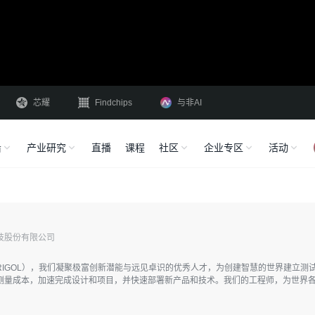
芯耀
Findchips
与非AI
沿
产业研究
直播
课程
社区
企业专区
活动
技股份有限公司
RIGOL），我们凝聚极富创新潜能与远见卓识的优秀人才，为创建智慧的世界建立测
测量成本，加速完成设计和项目，并快速部署新产品和技术。我们的工程师，为世界