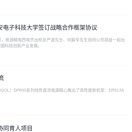
)与西安电子科技大学签订战略合作框架协议
恩，普源精电西电杰出校友严波先生、何毅军先生协同公司高层一起出
中国科技创新产业发展。
电流
OL）DP800系列线性直流电源精心推出了高性能新机型：DP813A
作协同育人项目