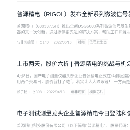
普源精电（RIGOL）发布全新系列微波信号
普源精电（688337.SH）推出全新DSG5000系列微波信号发
器的又一次创新，通过提供更先进的解决方案，帮助工程师解
与非网编辑
140
2022/06/16
射频
信号发生器
上市两天，股价六折 | 普源精电的挑战与机
4月8日，国产电子测量仪器头部企业普源精电正式在科创板挂牌交易
用两个交易日，股价就打了6折，着实让人大跌眼镜！ 一方面
不佳，中华半导体芯片行业指数自2022年初至今跌幅已达30
顾子扬
308
2022/04/13
与非观察
模拟芯片
是普源精电市值到底值几钱？抛开股价波动的情绪，笔者将从
电子测试测量龙头企业普源精电今日登陆科
普源精电科技股份有限公司（以下简称“普源精电”， 股票代码：6