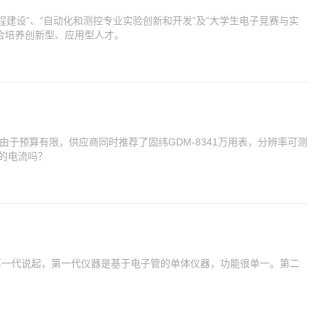
术课程建设”、“自动化和测控专业实验创新和开发”及“大学生电子竞赛与实
合培养创新型、应用型人才。
，由于预算有限，供应商同时推荐了固纬GDM-8341万用表，分辨率可测
内的电流吗？
第一代说起，第一代仪器是基于电子管的单体仪器，功能很单一。第二