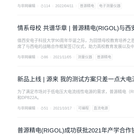
与非网编辑
114
2022/04/11
普源精电
电子测量仪器
情系母校 共谱华章 | 普源精电(RIGOL
值西安电子科技大学90周年华诞之际，为回馈母校教育培养之
席了与西电的战略合作框架签订仪式，助力高校教育发展以及
与非网编辑
86
2021/11/05
测量仪器
普源精电
新品上线 | 源来 我的测试方案只差一点大
为了满足市场对于低电压大电流线性电源的需求，普源精电（RIG
和DP822A。
与非网编辑
51
2021/10/17
可编程
直流电源
普源精电(RIGOL)成功获批2021年产学合