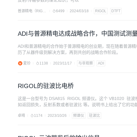
反射/传输参数的理论知识，可以
普源精电（RIGOL）
6499
2024/03/18
RIGOL
DTFT
ADI与普源精电达成战略合作，中国测试测
ADI和普源精电的合作始于普源精电的创业期，现在随着普源
历了从器件级到解决方案，再到共创的战略合作阶段。
夏珍
1138
2023/11/17
与非观察
ADI
RIGOL的驻波比电桥
这是一台型号为 DSA815 RIGOL 频谱仪。这个 VB1020 
如返回损失，反射系数或者驻波比 等。说明书上给出了它的功
进行初步测试。
卓晴
1174
2023/10/26
频谱仪
驻波比