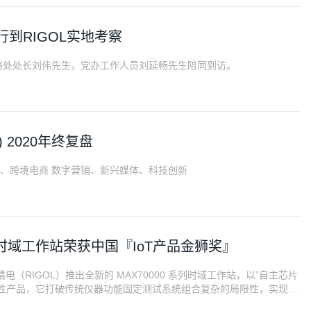
行到RIGOL实地考察
联络处处长刘伟先生，党办工作人员刘延畅先生陪同到访。
 2020年终复盘
态、跨境电商 数字营销、新兴媒体、科技创新
系列时域工作站荣获中国『IoT产品金狮奖』
源精电（RIGOL）推出全新的 MAX70000 系列时域工作站，以“自主芯片
新性产品，它打破传统仪器功能固定测试系统组合复杂的局限性，实现了
多价值。