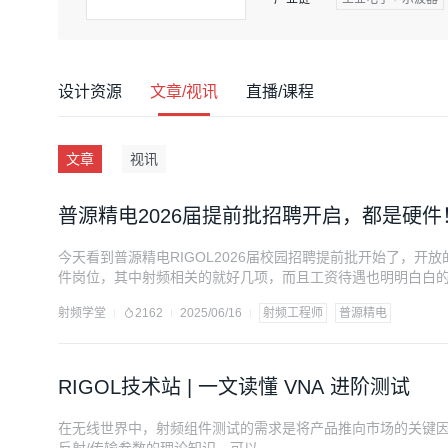
设计资源
文章/视讯
直播/课程
文章
视讯
普源精电2026届提前批招聘开启，都是硬
今天看到普源精电RIGOL2026届校园招聘提前批开始了，
件岗位，其中射频相关的就好几项，而且工资待遇也明明白白
射频学堂
2162
2025/06/16
射频工程师
普源精电
RIGOL技术站 | 一文读懂 VNA 进阶测试
在无线世界中，射频组件测试的需求是将产品推向市场的关键因