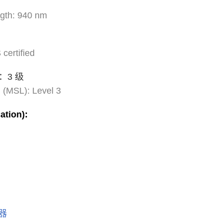
ngth: 940 nm
certified
：3 级
l (MSL): Level 3
tion):
器