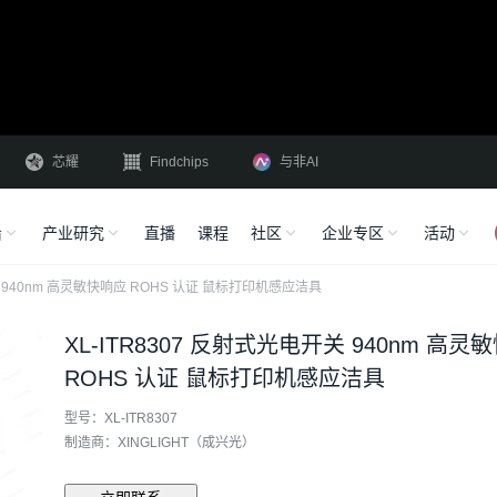
芯耀
Findchips
与非AI
沿
产业研究
直播
课程
社区
企业专区
活动
关 940nm 高灵敏快响应 ROHS 认证 鼠标打印机感应洁具
XL-ITR8307 反射式光电开关 940nm 高灵
ROHS 认证 鼠标打印机感应洁具
型号：XL-ITR8307
制造商：XINGLIGHT（成兴光）