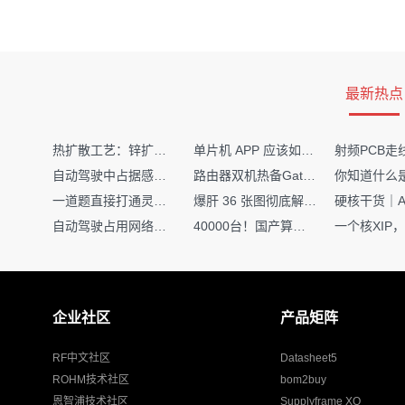
最新热点
热扩散工艺：锌扩散非吸收窗口制备揭秘
单片机 APP 应该如何调试？
自动驾驶中占据感知网络是如何识别障碍物的？
路由器双机热备Gateway重定向不通问题
一道题直接打通灵敏度・链路预算・传播模型任督二脉
爆肝 36 张图彻底解释清楚 AI 圈 136 个造词艺术！
自动驾驶占用网络还需要数据标注吗？
40000台！国产算力大单开标，华为鲲鹏成大赢家
企业社区
产品矩阵
RF中文社区
Datasheet5
ROHM技术社区
bom2buy
恩智浦技术社区
Supplyframe XQ