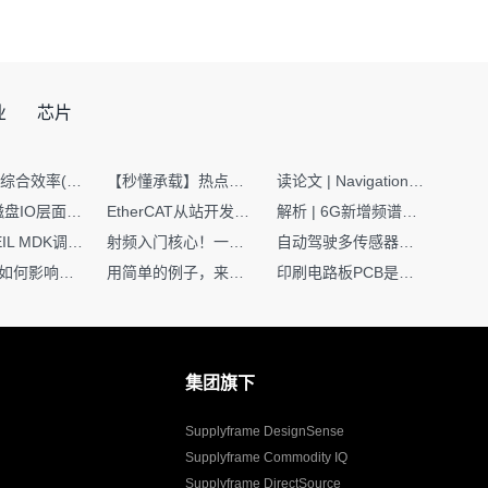
业
芯片
SMT设备综合效率(OEE)计算有很多版本，这个版本最直接明了全面！
【秒懂承载】热点技术名词 -“SerDes”
读论文 | Navigation World Models: 构建机器人视觉导航的“想象力引擎“
Nginx | 磁盘IO层面性能优化：error日志内存环形缓冲区及小文件sendfile零拷贝技术
EtherCAT从站开发避坑指南：30分钟搞定ESI XML（上）
解析 | 6G新增频谱版图：U6G、FR3、Sub-THz，3GPP Rel-19/Rel-20标准
如何在KEIL MDK调试时避免看门狗引起的复位？
射频入门核心！一文搞懂阻抗匹配到底是什么
自动驾驶多传感器前融合，到底提前融合了什么？
环路补偿如何影响你的电源稳定性
用简单的例子，来理解C指针
印刷电路板PCB是怎么设计出来的？第二篇：进阶篇细说Layout流程
集团旗下
Supplyframe DesignSense
Supplyframe Commodity IQ
Supplyframe DirectSource