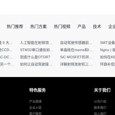
热门推荐
热门方案
热门视频
产品
技术
企
射频PCB走线 9 大高频致命坑！踩中一个，匹配直接报废
人工智能在射频领域的创新应用与顶刊论文解析
自动驾驶传感器前融合与后融合技术上有何区别？
你知道什么是CCDF吗？它有什么用？
STM32串口通信如何处理不定长数据？这两种方法你都了解嘛？
单晶硅在mems和IC中作用的区别
硬核干货｜AC-DC工作原理 + PCB设计要点，看完秒懂电源设计！
到底什么是OTDR？
SiC MOSFET的并联设计要点
一个核XIP，另一个核如何IAP？
如何让自动驾驶接管设计更合理？
详解射频发射机三大架构：原理、应用与设计要点
特色服务
关于我们
产业图谱
公司介绍
企业入驻
联系我们
客户服务
加入我们