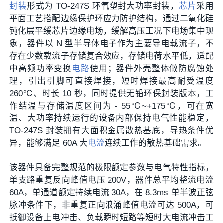
封装
形式为 TO-247S 环氧塑封大功率封装，
芯片
采用
平面工艺搭配边缘保护环应力防护结构，通过二氧化硅
钝化层平缓芯片边缘电场，缓解高压工况下电场集中现
象，器件以 N 型半导体电子作为主要导电载流子，不
存在少数载流子存储复合效应，存储电荷水平低，适配
中高频功率变换
电路
使用；器件外壳整体做防腐蚀处
理，引出引脚可直接焊接，短时焊接最高耐受温度
260℃、时长 10 秒，同时提供无铅环保封装版本，工
作结温与存储温度区间为 - 55℃~+175℃，可在宽
温、大功率持续运行的设备内部保持电气性能稳定，
TO-247S 封装拥有大面积金属散热基底，导热条件优
异，能够满足 60A 大
电流
连续工作的散热基础需求。
该器件具备完整规范的极限额定参数与电气特性指标，
单支路重复反向峰值电压 200V，器件总平均整流电流
60A，单通道额定持续电流 30A，在 8.3ms 单半波正弦
脉冲条件下，非重复正向浪涌峰值电流可达 500A，可
抵御设备上电冲击、负载瞬时短路等短时大电流冲击工