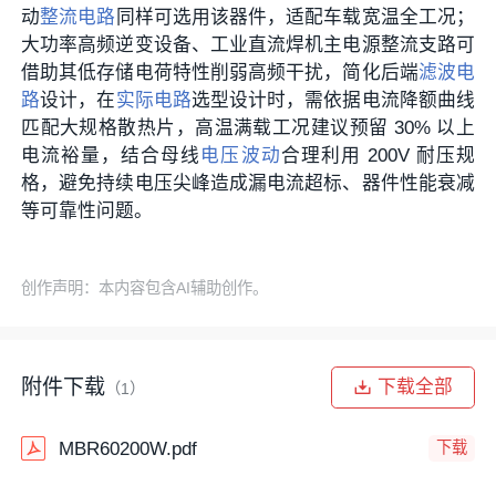
动
整流电路
同样可选用该器件，适配车载宽温全工况；
大功率高频逆变设备、工业直流焊机主电源整流支路可
借助其低存储电荷特性削弱高频干扰，简化后端
滤波电
路
设计，在
实际电路
选型设计时，需依据电流降额曲线
匹配大规格散热片，高温满载工况建议预留 30% 以上
电流裕量，结合母线
电压波动
合理利用 200V 耐压规
格，避免持续电压尖峰造成漏电流超标、器件性能衰减
等可靠性问题。
创作声明：本内容包含AI辅助创作。
附件下载
下载全部
（1）
MBR60200W.pdf
下载