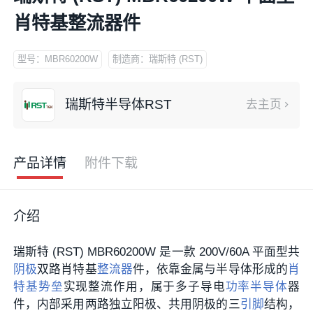
肖特基整流器件
型号：MBR60200W
制造商：瑞斯特 (RST)
瑞斯特半导体RST
去主页
产品详情
附件下载
介绍
瑞斯特 (RST) MBR60200W 是一款 200V/60A 平面型共
阴极
双路肖特基
整流器
件，依靠金属与半导体形成的
肖
特基势垒
实现整流作用，属于多子导电
功率半导体
器
件，内部采用两路独立阳极、共用阴极的三
引脚
结构，