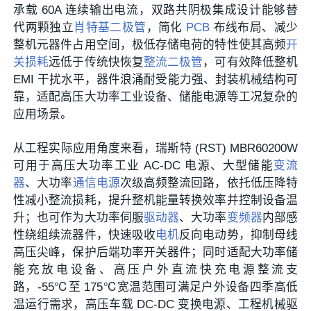
承载 60A 连续输出电流，双路共阴极集成设计能够替
代两颗独立
肖特基二极管
，简化
PCB
布线布局、减少
整机元器件占用空间，极低存储电荷的特性使其高频
开
关损耗
远低于传统快恢复
整流二极管
，可有效降低整机
EMI 干扰水平，器件浪涌耐受能力强、封装机械结构可
靠，适配高压大功率工业设备、储能电源等工况复杂的
应用场景。
从工程实际应用角度来看，瑞斯特 (RST) MBR60200W
可用于高压大功率工业 AC-DC 电源、大型储能
变流
器
、大功率
通信电源
次级高频整流回路，依托低压降特
性减小整流损耗，提升整机能量转换效率并控制设备温
升；也可作为大功率伺服
驱动器
、大功率
变频器
内部感
性绕组续流器件，快速吸收
电机
反向电动势，抑制母线
高压尖峰，保护后端功率开关器件；同时适配大功率储
能充放电设备、高压户外直流快充电源整流支
路，-55℃至 175℃宽温范围可满足户外设备四季高低
温运行需求，高压车载 DC-DC 变换电源、工程机械驱