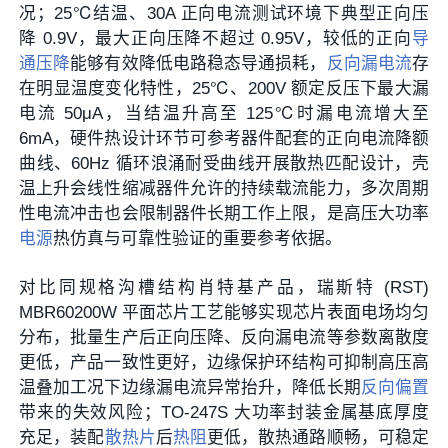
况；25℃结温、30A 正向电流测试环境下典型正向压
降 0.9V，最大正向压降不超过 0.95V，较低的正向
导
通压降
能够有效降低电路稳态导通损耗，
反向漏电流
存
在明显温度变化特性，25℃、200V 额定反压下最大漏
电流 50μA，当结温升高至 125℃时漏电流增大至
6mA，硬件热设计环节可参考器件配套的正向电流降额
曲线、60Hz 循环浪涌耐受曲线开展散热匹配设计，壳
温上升会线性缩减器件允许的持续载流能力，多次周期
性电流冲击也会限制器件长期工作上限，是高压大功率
电源
热仿真与可靠性验证的重要参考依据。
对比同规格沟槽结构肖特基产品，瑞斯特 (RST)
MBR60200W 平面芯片工艺能够实现芯片表面电场均匀
分布，批量生产后正向压降、反向漏电流等参数离散度
更低，产品一致性更好，边缘保护环结构可抑制高压高
温叠加工况下边缘漏电流异常抬升，降低长期
反向偏置
带来的失效风险；TO-247S 大功率封装金属基底厚度
充足，装配
散热片
后
热阻
更低，散热通路顺畅，可稳定