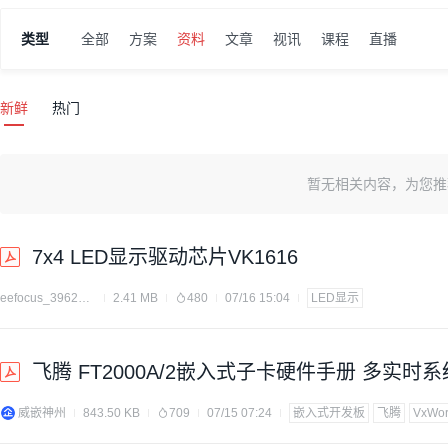
类型
全部
方案
资料
文章
视讯
课程
直播
新鲜
热门
暂无相关内容，为您推
7x4 LED显示驱动芯片VK1616
eefocus_3962175
2.41 MB
480
07/16 15:04
LED显示
飞腾 FT2000A/2嵌入式子卡硬件手册 多实时
威嵌神州
843.50 KB
709
07/15 07:24
嵌入式开发板
飞腾
VxWor