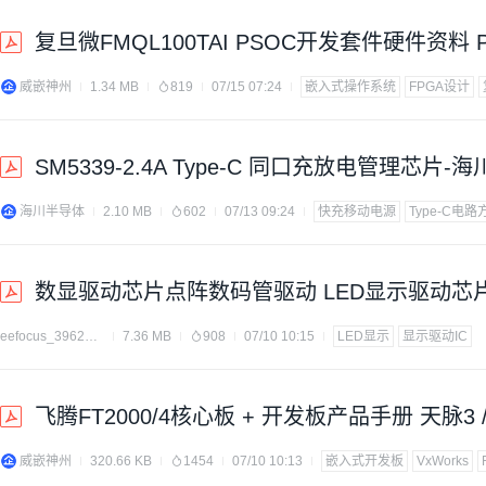
复旦微FMQL100TAI PSOC开发套件硬件资料 PC
威嵌神州
1.34 MB
819
07/15 07:24
嵌入式操作系统
FPGA设计
SM5339-2.4A Type-C 同口充放电管理芯
海川半导体
2.10 MB
602
07/13 09:24
快充移动电源
Type-C电路
数显驱动芯片点阵数码管驱动 LED显示驱动芯片V
eefocus_3962175
7.36 MB
908
07/10 10:15
LED显示
显示驱动IC
飞腾FT2000/4核心板 + 开发板产品手册 天脉3 / 
威嵌神州
320.66 KB
1454
07/10 10:13
嵌入式开发板
VxWorks