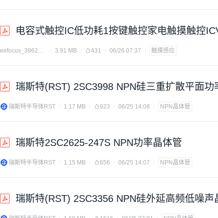
电容式触控IC低功耗1按键触控家电触摸触控ICVK
eefocus_3962175
3.91 MB
431
06/26 07:37
触摸感应
瑞斯特(RST) 2SC3998 NPN硅三重扩散平面
瑞斯特半导体RST
1.17 MB
923
06/25 14:08
NPN晶体管
瑞斯特2SC2625-247S NPN功率晶体管
瑞斯特半导体RST
1.15 MB
656
06/25 14:07
NPN晶体管
瑞斯特(RST) 2SC3356 NPN硅外延高频低噪