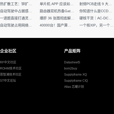
热扩散工艺：锌扩散非吸收窗口制备揭秘
单片机 APP 应该如何调试？
射频PCB走线 9 大高频致命坑！踩中一个，匹配直接报废
自动驾驶中占据感知网络是如何识别障碍物的？
路由器双机热备Gateway重定向不通问题
你知道什么是CCDF吗？它有什么用？
一道题直接打通灵敏度・链路预算・传播模型任督二脉
爆肝 36 张图彻底解释清楚 AI 圈 136 个造词艺术！
硬核干货｜AC-DC工作原理 + PCB设计要点，看完秒懂电源设计！
自动驾驶占用网络还需要数据标注吗？
40000台！国产算力大单开标，华为鲲鹏成大赢家
一个核XIP，另一个核如何IAP？
企业社区
产品矩阵
RF中文社区
Datasheet5
ROHM技术社区
bom2buy
恩智浦技术社区
Supplyframe XQ
ST中文论坛
Supplyframe CIQ
Atlas 芯耀计划