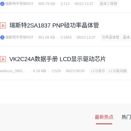
瑞斯特半导体RST
900.79 KB
713
06/23 13:37
晶体三极管
瑞斯特2SA1837 PNP硅功率晶体管
瑞斯特半导体RST
901.06 KB
1663
06/23 13:37
功率晶体管
晶体
VK2C24A数据手册 LCD显示驱动芯片
eefocus_3962175
8.18 MB
529
06/23 08:00
LCD显示
LCD驱动器
最新热点
热门