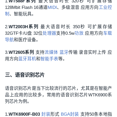
1.
WT588F系列
最大语音时长 320秒 可扩展存储
128Mbit Flash 16通道
MIDI
、多级混音 应用方向
工业控
制
、智能玩具。
2.
WT2003H系列
最大语音时长 350秒 可扩展存储
32GTF卡/U盘 32位
处理器
支持0.5w
功放
应用方向
车载
导航
和医疗设备。
3.
WT2605系列
支持
流媒体
蓝牙
传输 录音实时上传 应
用方向
蓝牙耳机
和
智能手表
等。
三、语音识别芯片
语音识别芯片是当下比较流行的芯片，尤其是在智能产
品上应用的比较多，常用的语音识别芯片WTK6900系
列芯片为例。
1
.WTK6900F-B03
封装
形式
BGA封装
支持50条本地指