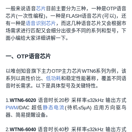
一般来说语音
芯片
目前主要分为三种，一种是OTP语音
芯片(一次性编程)，一种是FLASH语音芯片(可以)，还
有一种是
语音识别芯片
，而这几种语音芯片又会根据市
场需求进行匹配又会细分出很多不同的系列和型号，下
面小编给大家详细讲解一下。
一、OTP语音芯片
以唯创知音旗下主力OTP主力芯片WTN6系列为例，该
系列以高性价比、
低功耗
和稳定性能著称，覆盖不同语
音时长需求。以下是具体型号及关键特性。
1​.
WTN6-6020
​语音时长20秒 采样率≤32kHz 输出方式
PWM
/DAC 超低
静态电流
(待机≤5μA) 应用方向驱鸟
器、简易提醒设备。
2.​
WTN6-6040
​ 语音时长40秒 采样率≤32kHz 输出方式