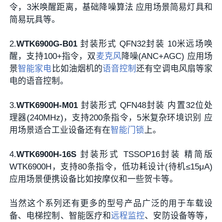
令，3米唤醒距离，基础降噪算法 应用场景简易灯具和
简易玩具等。
2.
WTK6900G-B01
封装形式 QFN32封装 10米远场唤
醒，支持100+指令，双
麦克风
降噪(ANC+AGC) 应用场
景
智能家电
比如油烟机的
语音控制
还有空调电风扇等家
电的语音控制。
3.
WTK6900H-M01
封装形式 QFN48封装 内置32位处
理器(240MHz)，支持200条指令，5米复杂环境识别 应
用场景适合工业设备还有在
智能门锁
上。
4.
WTK6900H-16S
封装形式 TSSOP16封装 精简版
WTK6900H，支持80条指令，低功耗设计(待机≤15μA)
应用场景便携设备比如按摩仪和一些贺卡等。
当然这个系列还有更多的型号产品广泛的用于车载设
备、电梯控制、智能医疗和
远程监控
、安防设备等等，