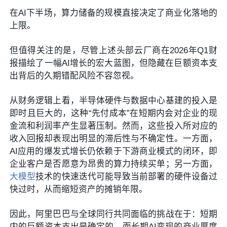
在AI下半场，算力储备的规模直接决定了商业化落地的
上限。
但值得关注的是，尽管上述头部云厂商在2026年Q1财
报描绘了一幅AI增长的宏大蓝图，但隐藏在巨额资本支
出背后的久期错配风险不容忽视。
从财务逻辑上看，半导体硬件与数据中心基建的投入是
即时且巨大的，这种“先付成本”在短期内会对企业的现
金流和利润率产生显著压制。然而，这些投入所对应的
收入回报却表现出明显的滞后性与不确定性。一方面，
AI应用的爆发式增长仍依赖于下游商业模式的闭环，即
企业客户是否愿意为昂贵的算力持续买单；另一方面，
大模型
技术的快速迭代可能导致当前部署的硬件设备过
快过时，从而缩短资产的摊销年限。
因此，阿里巴巴与全球同行共同面临的挑战在于：短期
内的巨额资本支出是确定的，而长期AI变现的商业厚度