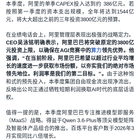
本季度，阿里的单季CAPEX投入达到约 386亿元。若
按照第一季度的资本支出规模，全年将达到1544亿
元，将大大超出之前的三年投资3800亿元的预算。
在业绩电话会上，阿里管理层表现出极强的战略定力。
CEO吴泳铭明确表示，阿里巴巴将突破原定的3800亿
元投资上限，以确保在AGI竞赛中的
算力
领先优势。他
强调，“在当前阶段，阿里巴巴希望以超过行业平均增
长的速度进一步获取市场份额，以夯实我们的绝对市场
领先地位。利润率是我们的第二目标。”。
由于这种饱
和式的预先投入，本季度集团自由现金流出现净流出，
反映出公司正通过牺牲短期利润换取AI时代的底层话语
权。
值得一提的是，本季度阿里巴巴专注推进模型即服务
（MaaS）战略。得益于Qwen 3.6-Plus等顶尖模型矩阵
及智能体产品组合的推出，百炼平台客户数于2026年3
月实现同比八倍增长。