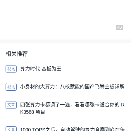
相关推荐
算力时代 基板为王
视讯
小身材的大算力：八核赋能的国产飞腾主板详解
视讯
四张算力卡都调了一遍，看看哪张卡适合你的 R
文章
K3588 项目
1000 TOPS之后，自动驾驶的算力竞赛到底在争
文章