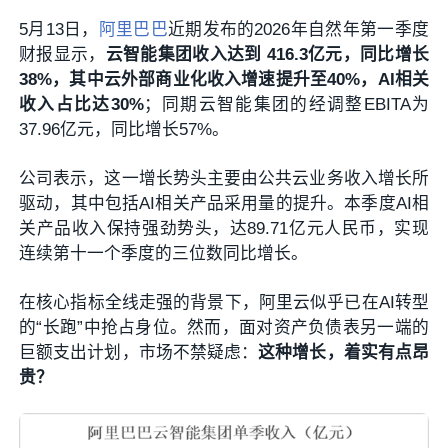
5月13日，
阿里巴巴
近期发布的2026年自然年第一季度
财报显示，
云智能集团收入达到 416.3亿元，同比增长
38%，其中云外部商业化收入增速提升至40%，AI相关
收入占比达30%
；同期云智能集团的经调整EBITA为
37.96亿元，同比增长57%。
公司表示，这一增长势头主要由公共云业务收入增长所
驱动，其中包括AI相关产品采用量的提升。本季度AI相
关产品收入保持强劲势头，达89.71亿元人民币，实现
连续第十一个季度的三位数同比增长。
在核心指标全线走强的背景下，阿里云似乎已在AI转型
的“长跑”中抢占身位。然而，面对资产负债表另一端的
巨额支出计划，市场不禁疑虑：
这种增长，着实有点昂
贵？