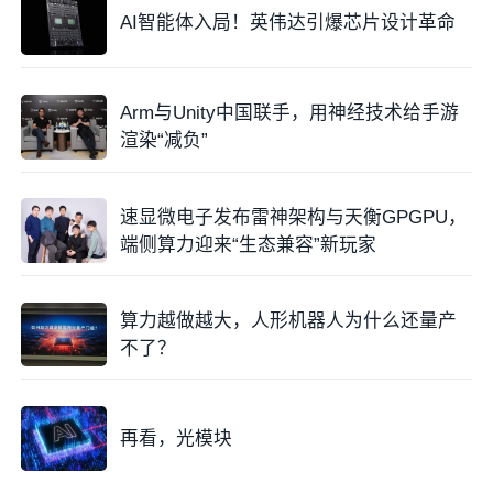
AI智能体入局！英伟达引爆芯片设计革命
Arm与Unity中国联手，用神经技术给手游
渲染“减负”
速显微电子发布雷神架构与天衡GPGPU，
端侧算力迎来“生态兼容”新玩家
算力越做越大，人形机器人为什么还量产
不了？
再看，光模块