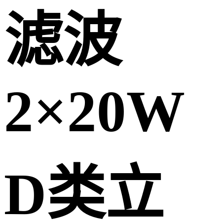
滤波
2×20W
D类立