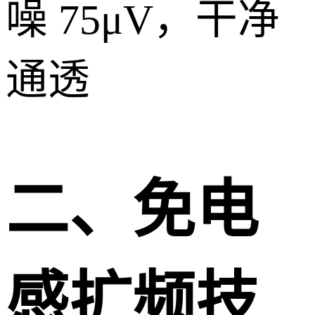
噪 75μV，干净
通透
二、免电
感扩频技