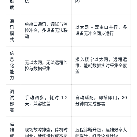
维
C）
P）
度
通
单串口通讯，调试与监
讯
以太网 + 双串口并行，多
控冲突，多设备无法联
模
设备无冲突同步运行
动
式
信
息
接入楼宇以太网，远程运
无以太网，无法远程监
化
维、能耗数据实时采集全覆
控与数据采集
能
盖
力
调
试
手动调参，耗时 1-2
自动适配，即插即用，30
部
天，兼容性差
分钟内完成部署
署
运
维
现场故障排查，停机时
远程诊断升级，运维效率大
成
间长，硬件迭代成本高
幅提升，终身免费升级