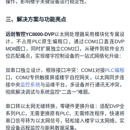
操作，影响楼宇关键设备运行稳定性。
三、解决方案与功能亮点
远创智控YC8000-DVP
以太网处理器采用模块化专属设
计，不占用PLC原生编程口，通过COM1口直连DVP
MD8圆口，同时扩展独立COM2口，从硬件到软件全方
位匹配痛点，实现楼宇控制设备的一站式网络化升级：
双串口独立设计，根除接口冲突：COM1对接
PLC编程
口，COM2专供触摸屏或楼宇自控网关，以太网同步连
接中央
监控系统
与运维平台，多设备并行通讯无冲突，
彻底解决调试与系统监控“二选一”难题。
串口转以太网无缝转换，零硬件更换升级：适配DVP全
系列PLC，无需更换原有PLC、无需修改程序，快速将
串口信号转为以太网信号，轻松接入楼宇以太网络，实
现设备远程监控与能耗数据采集。