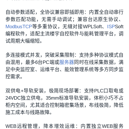
自动参数适配，全协议兼容即插即用：内置全自动串行
参数匹配功能，无需手动调试；兼容台达原生协议、
Modbus
TCP
等多重协议，无缝对接WPLSoft、
ISP
Soft
编程软件，适配主流楼宇自控软件与能耗管理平台，调
试周期大幅缩短。
多连接模式并发，突破采集限制：支持多种协议模式自
由混用，最多6台PC端或
服务器
同时在线采集数据，满
足中央监控室、运维平台、能效管理系统等多方同步监
控需求。
双供电+导轨安装，极简现场部署：支持PLC口取电或
24VDC独立供电，35mm标准导轨安装，体积小巧不占
柜内空间，尤其适合控制箱密集场景，布线极简，降低
施工成本与线路故障。
WEB远程管理，降本增效运维：内置独立WEB服务