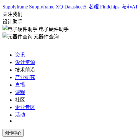
Supplyframe
Supplyframe XQ
Datasheet5
芯耀
Findchips
与非AI
关注我们
设计助手
电子硬件助手
元器件查询
资讯
设计资源
技术前沿
产业研究
直播
课程
社区
企业专区
活动
创作中心