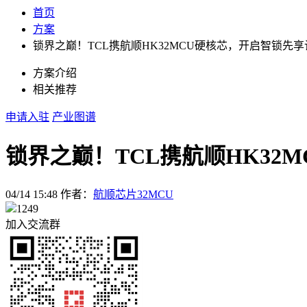
首页
方案
锁界之巅！TCL携航顺HK32MCU硬核芯，开启智锁先享
方案介绍
相关推荐
申请入驻
产业图谱
锁界之巅！TCL携航顺HK32
04/14 15:48
作者：
航顺芯片32MCU
1249
加入交流群