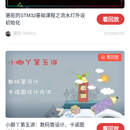
骆驼的STM32基础课程之流水灯外设
看回放
初始化
骆驼-350031
2018/05/30
看回放
小脚丫第五讲：数码管设计、卡诺图
看回放