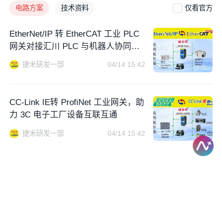
工业网络通信产品涵盖PROFINET、PROFIBUS、DeviceNe
电路方案
技术资料
仅看官方
t、CANopen、CAN、Modbus、Modbus TCP、ControlNet、
EtherNet IP、HART、BACnetPBACnet、电力DLT645、KNX/
EtherNet/IP 转 EtherCAT 工业 PLC
EIB、Profibus PA、EtherCAT、CC-Link、HJ/T212、IEC618
网关对接汇川 PLC 与机器人协同控
50、IEC60870、M-BUS、MQTT、FF、ControlNet、OPC-U
制
A、SNMP及其他工业以太网等领域，相关产品通过多项国际标
捷米研发一部
04/14 15:42
准认证，性能具有国际先进水平。
CC-Link IE转 ProfiNet 工业网关，助
力 3C 电子工厂设备互联互通
捷米研发一部
04/14 15:42