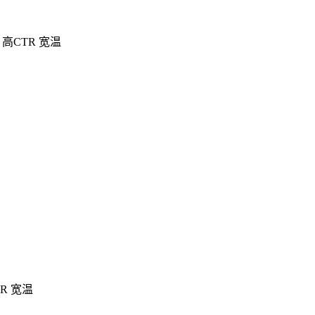
离 高CTR 宽温
TR 宽温