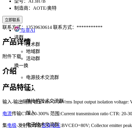
型号：AT3H7B
制造商：AOTE/奥特
立即联系
联系方式：13539630614
联系方式：***********
与非AI
进群
产品详情
技术群
地域群
附件下载
活动群
换一换
介绍
电源技术交流群
产品特征：
加入
单片机技术交流群
输入-输出隔离电压Vios=3750Vrms Input output isolation voltage: 
加入
电流
传输CTR:20-300% 范围:Current transmission ratio CTR: 20-3
电子技术交流群
集
电极
-发射极峰值
击穿电压
:BVCEO=80V; Collector emitter pe