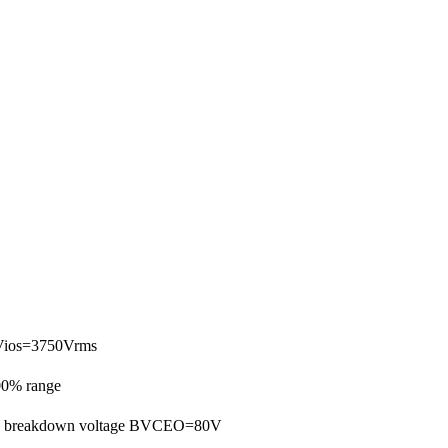
Vios=3750Vrms
00% range
ak breakdown voltage BVCEO=80V