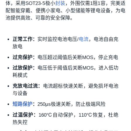
体，采用SOT23-5极小
封装
，外围仅需1阻1容，完美适
配智能穿戴、便携小家电、小型储能等锂电设备，为电
池提供高效、可靠的安全保障。
正常工作：
实时监控电池电压/
电流
，电池自由充
放电
过充保护：
电压超过阈值后关断MOS，停止充电
过放保护：
电压低于阈值后关断MOS，进入低功
耗模式
充放电过流：
电流超标快速关断，避免损坏电池
与设备
短路保护
：
250μs极速关断，防止极端风险
过温保护：
160℃自动保护，110℃恢复，杜绝
热失控