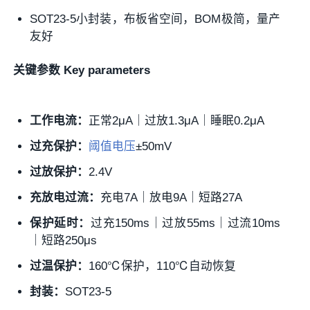
SOT23-5小封装，布板省空间，BOM极简，量产
友好
关键参数 Key parameters
工作电流：
正常2μA｜过放1.3μA｜睡眠0.2μA
过充保护：
阈值电压
±50mV
过放保护：
2.4V
充放电过流：
充电7A｜放电9A｜短路27A
保护延时：
过充150ms｜过放55ms｜过流10ms
｜短路250μs
过温保护：
160℃保护，110℃自动恢复
封装：
SOT23-5