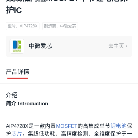
护IC
型号：AiP4728X
制造商：中微爱芯
中微爱芯
去主页
产品详情
介绍
简介 Introduction
AiP4728X是一款内置
MOSFET
的高集成单节
锂电池
保
护
芯片
，集超低功耗、高精度检测、全维度保护于一