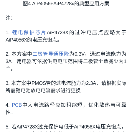
图4 AiP4056+AiP4728x的典型应用方案
注：
1.
锂电保护芯片
AiP4728X的过冲电压点应略大于
AiP4056X的电压充饱点。
2. 本方案中
二极管
导通压降
为0.3V，通过电流能力为
3A。用电器可依据供电电压范围将二极管个数减少为1
个。
3. 本方案中PMOS管的过电流能力为2.3A，请根据实际
所需锂电池放电电流需求进行更换
4.
PCB
中大电流路径应加粗缩短，优化散热与可靠
性。
5. 若AiP4728X过充保护电低于AiP4056X电压充饱点，