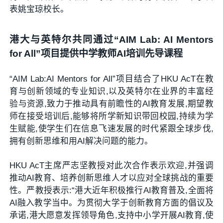
表姚宝琼校长。
港大
与
英特尔共同通过
“
AIM Lab: AI Mentors
for All
”
项目提供
中学
教师
AI
培训先导课程
“AIM Lab:AI Mentors for All”项目结合了HKU AcT在教
育与创新领域的专业知识,以及英特尔在业界的丰富经
验与资源,致力于推动具有前瞻性的AI教育发展,期望教
师在接受培训后,能够将所学新知识带回校园,持续为学
生赋能,使学生们在信息飞速发展的时代紧跟全球步伐,
拥有创新思维和用AI解决问题的能力。
HKU AcT主席严志坚教授对此次合作表示欢迎,并强调
推动AI教育、培养创新思维人才以应对全球挑战的重要
性。严教授表示:“港大近年积极推行AI教育普及,全面将
AI融入教学当中。为贯彻大学于创新教育方面的倡议及
承诺,港大愿意发挥领导角色,支持中小学开展AI教育,使