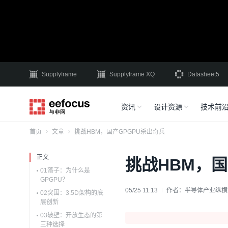
Supplyframe
Supplyframe XQ
Datasheet5
资讯
设计资源
技术前
首页
文章
挑战HBM，国产GPGPU杀出奇兵
正文
挑战HBM，国
01落子：为什么是
GPGPU？
05/25 11:13
作者：
半导体产业纵横
02突围：3.5D架构的底
层创新
03破壁：开放生态的第
三种选择