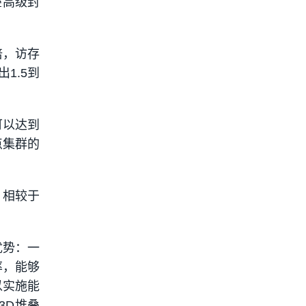
叠高级封
倍，访存
1.5到
可以达到
点集群的
。相较于
优势：一
率，能够
以实施能
3D堆叠