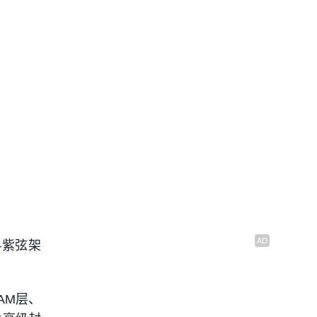
—紫弦架
AM层、