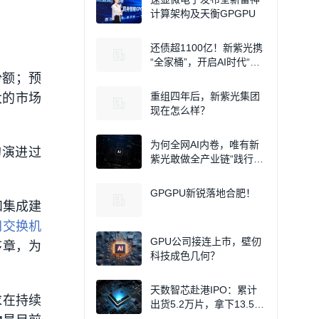
计算架构及天衡GPGPU
还债超1100亿！新紫光携
“全家桶”，开启AI时代“芯”
征程！
份额；预
重组四年后，新紫光集团
大的市场
现在怎么样？
为何全网AI内卷，唯有新
的演进过
紫光敢做全产业链“践行
者”？
GPGPU新锐落地合肥！
和集成建
网交换机
GPU公司接连上市，壁仞
序章，为
科技成色几何？
天数智芯赴港IPO：累计
求在持续
出货5.2万片，拿下13.5%
国产GPGPU市场！