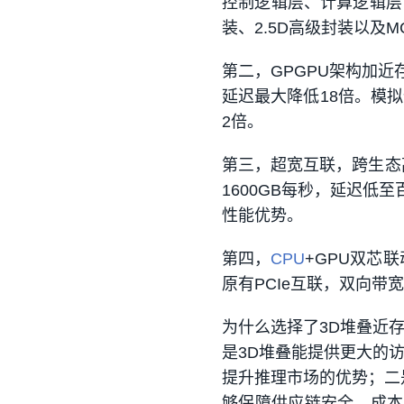
控制逻辑层、计算逻辑层，以
装、2.5D高级封装以及M
第二，
GPGPU架构加近
延迟最大降低18倍。模拟
2倍。
第三，
超宽互联，跨生态
1600GB每秒，延迟低至
性能优势。
第四，
CPU
+GPU双芯联
原有PCIe互联，双向带
为什么选择了3D堆叠近
是3D堆叠能提供更大的
提升推理市场的优势；二
够保障供应链安全。成本