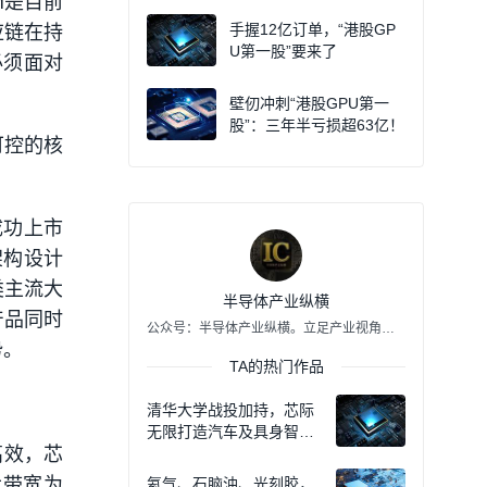
M是目前
手握12亿订单，“港股GP
应链在持
U第一股”要来了
必须面对
壁仞冲刺“港股GPU第一
股”：三年半亏损超63亿！
可控的核
成功上市
架构设计
类主流大
半导体产业纵横
产品同时
公众号：半导体产业纵横。立足产业视角，提供及时、专业、深度的前沿洞见、技术速递、趋势解析，链接产业资源，构建IC生态圈，赋能中国半导体产业，我们一直在路上。
势。
TA的热门作品
清华大学战投加持，芯际
无限打造汽车及具身智能
高效，芯
双赛道算力底座
大带宽为
氦气、石脑油、光刻胶，