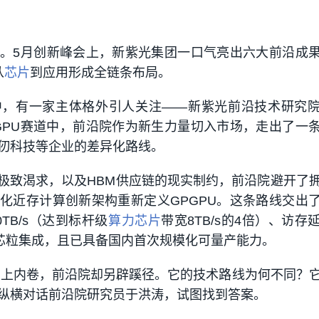
。5月创新峰会上，新紫光集团一口气亮出六大前沿成
从
芯片
到应用形成全链条布局。
中，有一家主体格外引人关注——新紫光前沿技术研究
GPU赛道中，前沿院作为新生力量切入市场，走出了一
仞科技等企业的差异化路线。
极致渴求，以及HBM供应链的现实制约，前沿院避开了
化近存计算创新架构重新定义GPGPU。这条路线交出
TB/s（达到标杆级
算力芯片
带宽8TB/s的4倍）、访存
能芯粒集成，且已具备国内首次规模化可量产能力。
道上内卷，前沿院却另辟蹊径。它的技术路线为何不同？
纵横对话前沿院研究员于洪涛，试图找到答案。