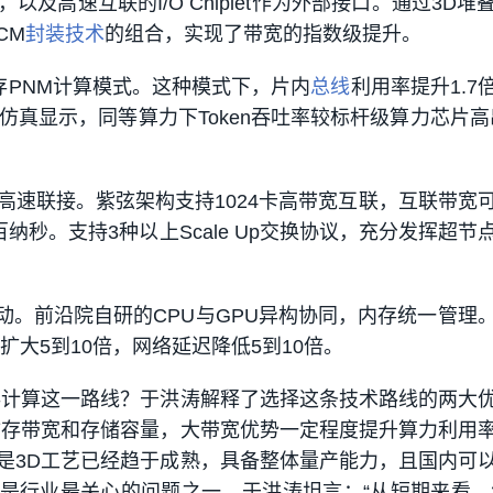
及高速互联的I/O Chiplet作为外部接口。通过3D堆
CM
封装技术
的组合，实现了带宽的指数级提升。
存PNM计算模式。
这种模式下，片内
总线
利用率提升1.7
仿真显示，同等算力下Token吞吐率较标杆级算力芯片高出
高速联接。
紫弦架构支持1024卡高带宽互联，互联带宽
百纳秒。支持3种以上Scale Up交换协议，充分发挥超节
动。
前沿院自研的CPU与GPU异构协同，内存统一管理
宽扩大5到10倍，网络延迟降低5到10倍。
存计算这一路线？于洪涛解释了选择这条技术路线的两大
访存带宽和存储容量，大带宽优势一定程度提升算力利用
是3D工艺已经趋于成熟，具备整体量产能力，且国内可
是行业最关心的问题之一。于洪涛坦言：“从短期来看，