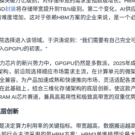
模突破万亿级别，对存储带宽的需求呈指数级增长。HB
5D
封装
将存储带宽提升到TB/s级别。
第二个变化，AI供
的难度增加，这对于依赖HBM方案的企业来说，是一个
院选择进入该领域。于洪涛说到：“
我们需要有自己完全
GPGPU的初衷。”
力芯片的新兴势力中，GPGPU仍然是多数派，2025年
U架构，前沿院选择顺应市场需求主流，在计算单元的微
全兼容，为产品加速成熟和快速推向市场、灵活适配各
在此基础上，结合三维化存储架构的底层创新，使这款
 DRAM AI芯片赛道，兼具高易用性和极致高带宽的双重优
底层创新
是决定算力利用率的关键指标。带宽越高，数据搬运越
前行业主流采用的是HBM方案：HBM3单堆栈理论最