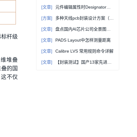
[文章]
元件编辑属性时Designator和comment的含义分别是什么？
[方案]
多种天线pcb封装设计方案（增益高，方向性好，稳定可靠）
[文章]
盘点国内AI芯片公司全景图（2026）
际标杆级
[文章]
PADS Layout中怎样测量距离
[文章]
Calibre LVS 常用规则命令详解
三维堆叠
[文章]
【封装测试】国产13家先进封装与测试上市公司2025上半年市场表现分析
堆叠的国
，这不仅