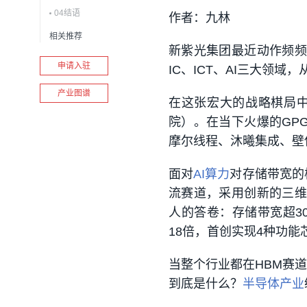
04结语
作者：九林
相关推荐
新紫光集团最近动作频频
申请入驻
IC、ICT、AI三大领域，
产业图谱
在这张宏大的战略棋局
院）。
在当下火爆的GP
摩尔线程、沐曦集成、壁
面对
AI算力
对存储带宽的
流赛道，采用创新的三维
人的答卷：
存储带宽超30
18倍，首创实现4种功
当整个行业都在HBM赛
到底是什么？
半导体产业