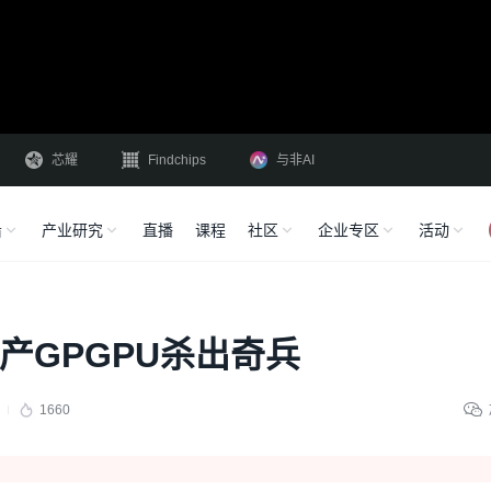
芯耀
Findchips
与非AI
沿
产业研究
直播
课程
社区
企业专区
活动
产GPGPU杀出奇兵
1660