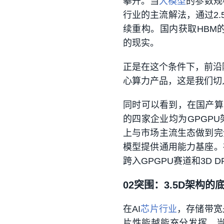
攀升。
当
大模型
的参数规
行业的主流解法，通过2.
续重构。
国内获取HBM
的现实。
正是在这个条件下，前沿
心算力产品，这是我们切入
同时可以看到，在国产算
的四家企业均为GPGP
上与市场主流生态做到完
模型提供通用能力基座。
跨入GPGPU赛道和3D
02
突围：3.5D架构的
在AI
芯片行业
，存储带宽
片性能越能充分发挥。当