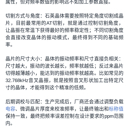
属性，但对频率数值的影响远不如加工参数直接。
切割方式与角度
‌：石英晶体需要按照特定角度切割成晶
片，目前最常用的AT切割，就是通过控制切割角度，
让晶振在常温下获得最好的频率稳定性；不同切割角度
会直接改变晶体的振动模式，最终得到不同的基础频
率。
晶片的尺寸大小
‌：晶体的振动频率和尺寸直接负相关：
尺寸越大，振动的波长越长，频率就越低；反过来晶片
切得越薄越小，能达到的振动频率就越高。比如常见的
32.768kHz音叉晶振，就是按照音叉形状加工出特定尺
寸的晶体，才能得到这个精准的低频。
后期调校与匹配
‌：生产完成后，厂商还会通过调整负载
电容
、微调晶片厚度来校准频率，让最终输出和
标称值
保持一致，最终把频率误差控制在设计要求的ppm范围
内。