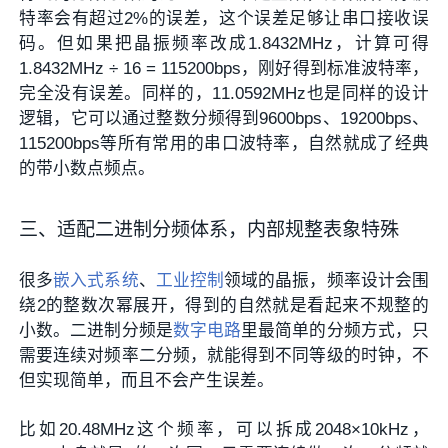
特率会有超过2%的误差，这个误差足够让串口接收误
码。但如果把晶振频率改成1.8432MHz，计算可得
1.8432MHz ÷ 16 = 115200bps，刚好得到标准波特率，
完全没有误差。同样的，11.0592MHz也是同样的设计
逻辑，它可以通过整数分频得到9600bps、19200bps、
115200bps等所有常用的串口波特率，自然就成了经典
的带小数点频点。
三、适配二进制分频体系，内部规整表象特殊
很多
嵌入式系统
、
工业控制
领域的晶振，频率设计会围
绕2的整数次幂展开，得到的自然就是看起来不规整的
小数。二进制分频是
数字电路
里最简单的分频方式，只
需要连续对频率二分频，就能得到不同等级的时钟，不
但实现简单，而且不会产生误差。
比如20.48MHz这个频率，可以拆成2048×10kHz，