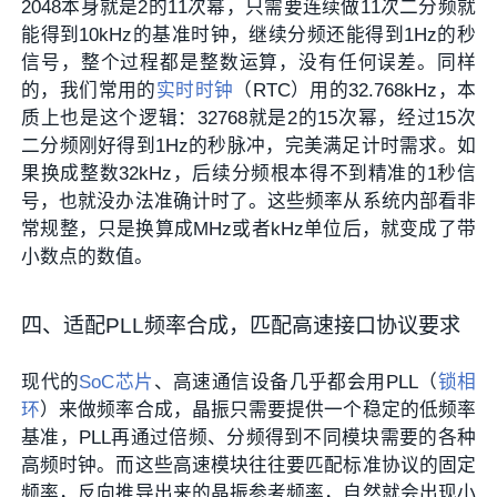
2048本身就是2的11次幂，只需要连续做11次二分频就
能得到10kHz的基准时钟，继续分频还能得到1Hz的秒
信号，整个过程都是整数运算，没有任何误差。同样
的，我们常用的
实时时钟
（RTC）用的32.768kHz，本
质上也是这个逻辑：32768就是2的15次幂，经过15次
二分频刚好得到1Hz的秒脉冲，完美满足计时需求。如
果换成整数32kHz，后续分频根本得不到精准的1秒信
号，也就没办法准确计时了。这些频率从系统内部看非
常规整，只是换算成MHz或者kHz单位后，就变成了带
小数点的数值。
四、适配PLL频率合成，匹配高速接口协议要求
现代的
SoC芯片
、高速通信设备几乎都会用PLL（
锁相
环
）来做频率合成，晶振只需要提供一个稳定的低频率
基准，PLL再通过倍频、分频得到不同模块需要的各种
高频时钟。而这些高速模块往往要匹配标准协议的固定
频率，反向推导出来的晶振参考频率，自然就会出现小