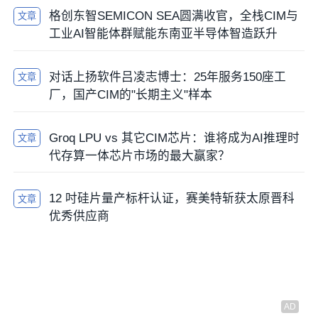
格创东智SEMICON SEA圆满收官，全栈CIM与
文章
工业AI智能体群赋能东南亚半导体智造跃升
对话上扬软件吕凌志博士：25年服务150座工
文章
厂，国产CIM的"长期主义"样本
Groq LPU vs 其它CIM芯片：谁将成为AI推理时
文章
代存算一体芯片市场的最大赢家？
12 吋硅片量产标杆认证，赛美特斩获太原晋科
文章
优秀供应商