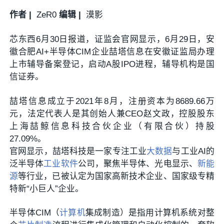
作者 |
ZeR0
编辑 |
漠影
芯东西6月30日报道，证监会官网显示，6月29日，安
徽合肥AI+半导体CIM企业
喆塔信息
在安徽证监局办理
上市辅导备案登记，启动A股IPO进程，辅导机构是国
信证券。
喆塔信息成立于2021年8月，注册资本为8689.66万
元，法定代表人是其创始人兼CEO赵文政，控股股东
上海喆鲸信息科技合伙企业（有限合伙）持股
27.09%。
官网显示，喆塔科技是一家专注工业
大数据
与工业AI的
泛半导体
工业软件
公司，聚焦半导体、光电显示、
新能
源
等行业，已被认定为国家高新技术企业、国家级专精
特新“小巨人”企业。
半导体CIM（
计算机
集成制造）是指用计算机系统对整