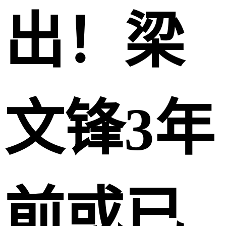
出！梁
文锋3年
前或已