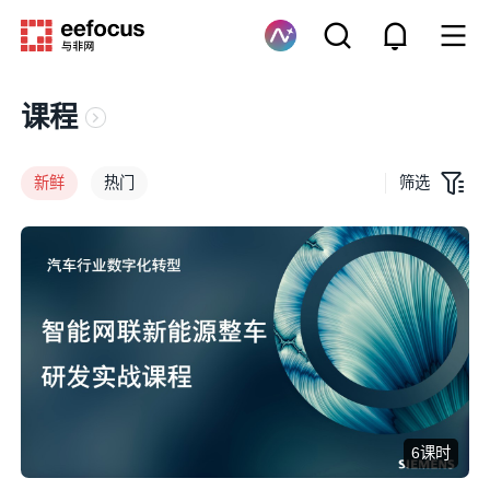
课程
新鲜
热门
筛选
6课时