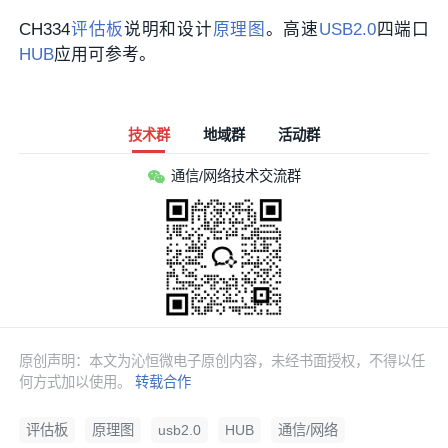
CH334
评估板
说明和设计
原理图
。高速
USB2.0
四端口
HUB
应用可参考。
技术群
地域群
活动群
通信/网络技术交流群
原创声明：本文为沁恒微电子原创内容，未经书面授权，不得以任
何方式加以使用。
转载合作
评估板
原理图
usb2.0
HUB
通信/网络