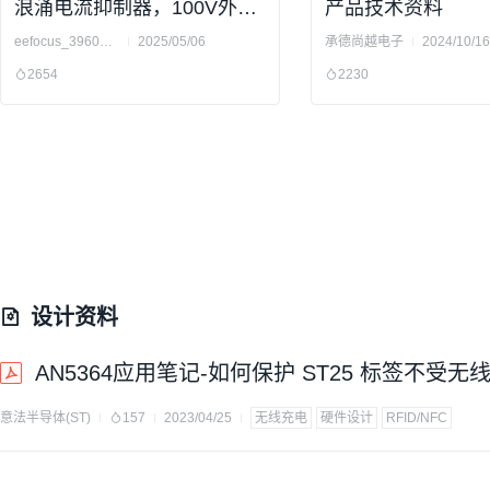
浪涌电流抑制器，100V外置
产品技术资料
MOS的E-fuse产品评估板设
eefocus_3960400
2025/05/06
承德尚越电子
2024/10/16
计
2654
2230
设计资料
AN5364应用笔记-如何保护 ST25 标签不受
意法半导体(ST)
157
2023/04/25
无线充电
硬件设计
RFID/NFC