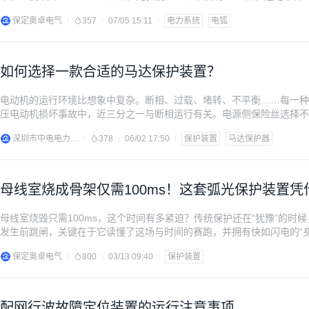
光。 一、什么是电弧光？为何它如此可怕？ 电弧是电流通过气体时产
保定奥卓电气
357
07/05 15:11
电力系统
电弧
绝缘强度，或者因潮湿、异物、动物侵入
如何选择一款合适的马达保护装置？
电动机的运行环境比想象中复杂。断相、过载、堵转、不平衡……每一种
压电动机损坏事故中，近三分之一与断相运行有关。电源侧保险丝选择不
患，足以让价值数万甚至数十万的电机在几分钟内烧毁。 有电动机存在
深圳市中电电力技术股份有限公司
378
06/02 17:50
保护装置
马达保护器
电器一直是电动机保护的主流方案。它利用双金属片热
母线室烧成骨架仅需100ms！这套弧光保护装置
母线室烧毁只需100ms，这个时间有多紧迫？传统保护还在“犹豫”的
发生前跳闸，关键在于它读懂了这场与时间的赛跑，并拥有快如闪电的“身手
点就是能量巨大且发展极快。一旦发生短路，瞬间产生的能量与电流的平方
保定奥卓电气
800
03/13 09:40
保护装置
标准明确，其承受内部电弧燃烧
配网行波故障定位装置的运行注意事项