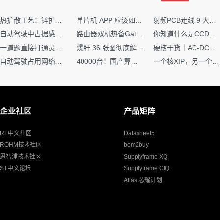
热扩散工艺：锌扩散非吸收窗口制备揭秘
单片机 APP 应该如何调试？
射频PCB走线 9 大高频致命坑！踩中一个，匹配直接报废
自动驾驶中占据感知网络是如何识别障碍物的？
路由器双机热备Gateway重定向不通问题
你知道什么是CCDF吗？它有什么用？
一道题直接打通灵敏度・链路预算・传播模型任督二脉
爆肝 36 张图彻底解释清楚 AI 圈 136 个造词艺术！
硬核干货｜AC-DC工作原理 + PCB设计要点，看完秒懂电源设计！
自动驾驶占用网络还需要数据标注吗？
40000台！国产算力大单开标，华为鲲鹏成大赢家
一个核XIP，另一个核如何IAP？
企业社区
产品矩阵
RF中文社区
Datasheet5
ROHM技术社区
bom2buy
恩智浦技术社区
Supplyframe XQ
ST中文论坛
Supplyframe CIQ
Atlas 芯耀计划