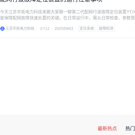
今天江苏宇拓电力科技来跟大家聊一聊第二代配网行波故障定位装置YT/X
是保障配网故障快速处置的关键。在日常运行中，需从日常检查、参数管
免因维护不当导致定位偏差、数据中断等问题。本文结合设备特性与现场
江苏宇拓电力科技
712
2025/09/03
定位系统
故障检测
操指引。 一、日常运行检查：细节决定可靠性
最新热点
热门