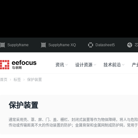
Supplyframe
Supplyframe XQ
Datasheet5
资讯
设计资源
技术前沿
产
首页
标签
保护装置
保护装置
通常采用壳、罩、屏、门、盖、栅栏、封闭式装置等作为物体障碍，将人与危险
传动或传输距离不大的传动装置的防护；金属骨架和金属网制成防护网，常用于
作为移动机械临时作业的现场防护。