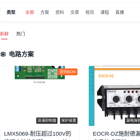
类型
全部
方案
资料
文章
视讯
课程
直播
新鲜
热门
电路方案
提供BOM
浪涌抑制器
保护装置
漏电保
LMX5069-耐压超过100V的
EOCR-DZ施耐德