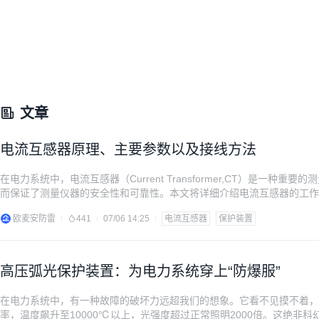
文章
电流互感器原理、主要参数以及接线方法
在电力系统中，电流互感器（Current Transformer,CT）是一
而保证了测量仪器的安全性和可靠性。本文将详细介绍电流互感器的工作
感器原理是什么？ 电流互感器的基本工作原理基于法拉第电磁感应定律
欧麦安防雷
441
07/06 14:25
电流互感器
保护装置
会产生感应电动势。电流互
高压弧光保护装置：为电力系统穿上“防爆服”
在电力系统中，有一种故障的破坏力远超我们的想象。它看不见摸不着，
率，温度飙升至10000℃以上，光强度超过正常照明2000倍。这绝非