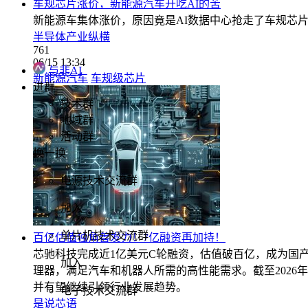
车规芯片涨价，新能源汽车开吃AI的苦
新能源车集体涨价，原因竟是AI数据中心抢走了车规芯
半导体产业纵横
761
06/15 13:34
与非AI
新能源汽车
车规级芯片
进群
技术群
地域群
活动群
换一换
电源技术交流群
加入
单片机技术交流群
百亿估值独角兽发力！7亿融资再加持！
芯驰科技完成近1亿美元C轮融资，估值破百亿，成为国产
加入
理器，满足汽车和机器人所需的高性能需求。截至2026
并有望继续引领行业发展趋势。
电子技术交流群
是说芯语