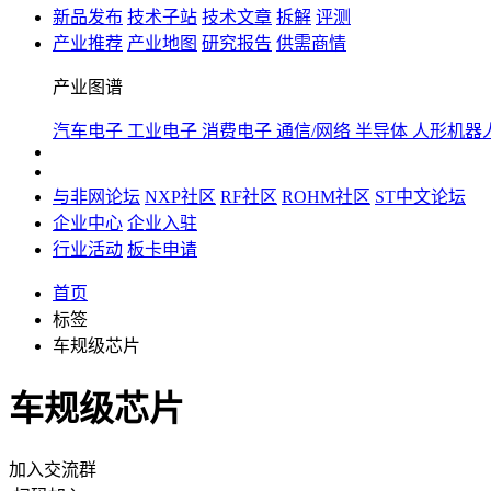
新品发布
技术子站
技术文章
拆解
评测
产业推荐
产业地图
研究报告
供需商情
产业图谱
汽车电子
工业电子
消费电子
通信/网络
半导体
人形机器
与非网论坛
NXP社区
RF社区
ROHM社区
ST中文论坛
企业中心
企业入驻
行业活动
板卡申请
首页
标签
车规级芯片
车规级芯片
加入交流群