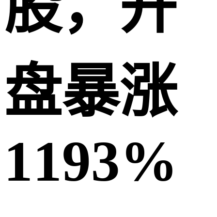
股，开
盘暴涨
1193%