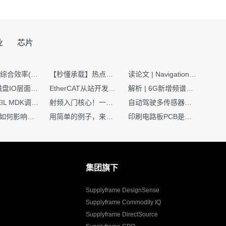
业
芯片
SMT设备综合效率(OEE)计算有很多版本，这个版本最直接明了全面！
【秒懂承载】热点技术名词 -“SerDes”
读论文 | Navigation World Models: 构建机器人视觉导航的“想象力引擎“
Nginx | 磁盘IO层面性能优化：error日志内存环形缓冲区及小文件sendfile零拷贝技术
EtherCAT从站开发避坑指南：30分钟搞定ESI XML（上）
解析 | 6G新增频谱版图：U6G、FR3、Sub-THz，3GPP Rel-19/Rel-20标准
如何在KEIL MDK调试时避免看门狗引起的复位？
射频入门核心！一文搞懂阻抗匹配到底是什么
自动驾驶多传感器前融合，到底提前融合了什么？
环路补偿如何影响你的电源稳定性
用简单的例子，来理解C指针
印刷电路板PCB是怎么设计出来的？第二篇：进阶篇细说Layout流程
集团旗下
Supplyframe DesignSense
Supplyframe Commodity IQ
Supplyframe DirectSource