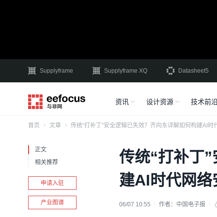
Supplyframe
Supplyframe XQ
Datasheet5
资讯
设计资源
技术前
首页
文章
传统“打补丁”安全逻辑已失效？齐向东详解如何构建AI时
正文
传统“打补丁
相关推荐
建AI时代网
申请入驻
产业图谱
06/07 10:55
作者：
中国电子报