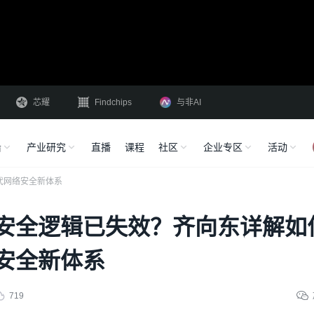
芯耀
Findchips
与非AI
沿
产业研究
直播
课程
社区
企业专区
活动
代网络安全新体系
”安全逻辑已失效？齐向东详解如
络安全新体系
719