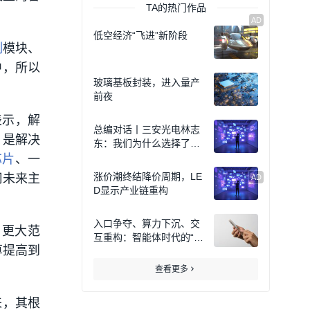
TA的热门作品
低空经济“飞进”新阶段
制
模块、
中，所以
玻璃基板封装，进入量产
前夜
表示，解
总编对话丨三安光电林志
，是解决
东：我们为什么选择了化
合物半导体？
芯片
、一
涨价潮终结降价周期，LE
司未来主
D显示产业链重构
入口争夺、算力下沉、交
、更大范
互重构：智能体时代的“终
算提高到
端之变”
查看更多
来，其根