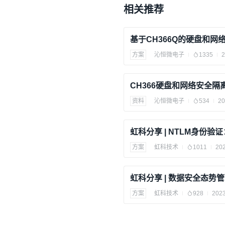
相关推荐
基于CH366Q的硬盘和网
方案
沁恒微电子
1335
2
CH366硬盘和网络安全
资料
沁恒微电子
534
20
方案
虹科技术
1011
202
方案
虹科技术
928
2023