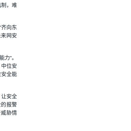
机制，难
”齐向东
未来网安
能力”。
；中位安
位安全能
，让安全
全的报警
产威胁情