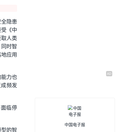
安全隐患
接受《中
获取人类
。同时智
落地应用
的能力也
变成频发
将面临停
中国电子报
模型的智