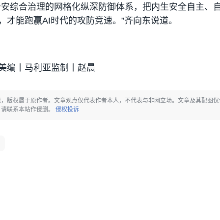
治安综合治理的网格化纵深防御体系，把内生安全自主、
，才能跑赢AI时代的攻防竞速。”齐向东说道。
美编丨马利亚监制丨赵晨
载，版权属于原作者。文章观点仅代表作者本人，不代表与非网立场。文章及其配图仅
，请联系本站作侵删。
侵权投诉