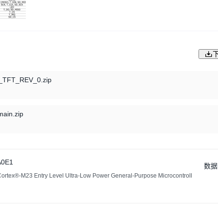
TFT_REV_0.zip
ain.zip
0E1
数据
rtex®-M23 Entry Level Ultra-Low Power General-Purpose Microcontroll