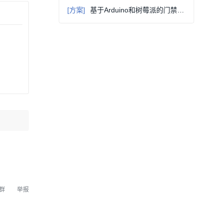
[方案]
基于Arduino和树莓派的门禁系统设计（升级版）
群
举报