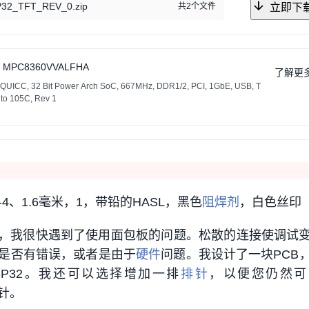
32_TFT_REV_0.zip
共2个文件
立即下
 MPC8360VVALFHA
了解更
UICC, 32 Bit Power Arch SoC, 667MHz, DDR1/2, PCI, 1GbE, USB, T
 to 105C, Rev 1
FR-4、1.6毫米，1，带铅的HASL，黑色
阻焊剂
，白色丝印
Deck时，我很快遇到了使用面包板的问题。松散的连接使调试
是否有错误，或者是由于
硬件
问题。我设计了一块PCB
SP32。我还可以选择增加一排
排针
，以便您仍然可
的针。