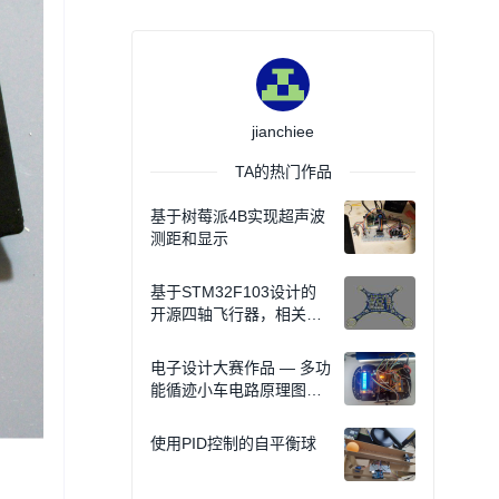
jianchiee
TA的热门作品
基于树莓派4B实现超声波
测距和显示
基于STM32F103设计的
开源四轴飞行器，相关资
料开源（原理图+源码+BO
M表）
电子设计大赛作品 — 多功
能循迹小车电路原理图、
源程序和元件封装库
使用PID控制的自平衡球