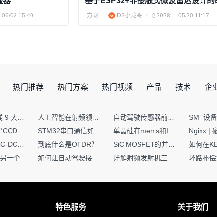
湿器
06/02 15:40
方案
DS小龙哥
2928
05/20 11:17
热门推荐
热门方案
热门视频
产品
技术
企
射频PCB走线 9 大高频致命坑！踩中一个，匹配直接报废
人工智能在射频领域的创新应用与顶刊论文解析
自动驾驶传感器前融合与后融合技术上有何区别？
你知道什么是CCDF吗？它有什么用？
STM32串口通信如何处理不定长数据？这两种方法你都了解嘛？
单晶硅在mems和IC中作用的区别
硬核干货｜AC-DC工作原理 + PCB设计要点，看完秒懂电源设计！
到底什么是OTDR？
SiC MOSFET的并联设计要点
一个核XIP，另一个核如何IAP？
如何让自动驾驶接管设计更合理？
详解射频发射机三大架构：原理、应用与设计要点
特色服务
关于我们