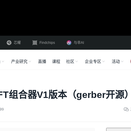
芯耀
Findchips
与非AI
沿
产业研究
直播
课程
社区
企业专区
活动
TFT组合器V1版本（gerber开源
99