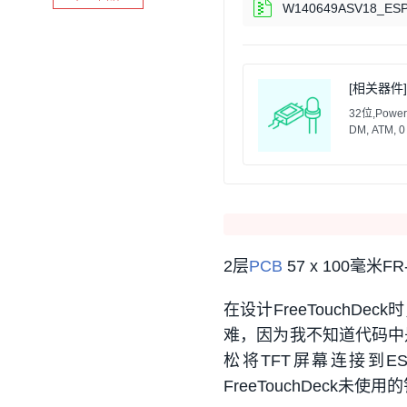
W140649ASV18_ESP
[相关器件]
32位,PowerQ
DM, ATM, 0
2层
PCB
57 x 100毫米
在设计FreeTouch
难，因为我不知道代码中
松将TFT屏幕连接到E
FreeTouchDeck未使用