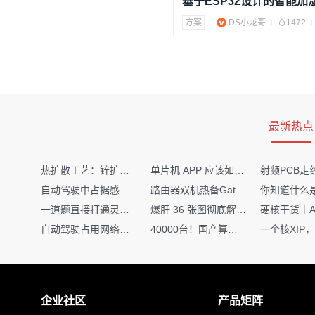
基于ESP32设计的智能加
方案
DS小龙哥
1472
最新热点
热扩散工艺：锌扩散非吸收窗口制备揭秘
单片机 APP 应该如何调试？
自动驾驶中占据感知网络是如何识别障碍物的？
路由器双机热备Gateway重定向不通问题
一道题直接打通灵敏度・链路预算・传播模型任督二脉
爆肝 36 张图彻底解释清楚 AI 圈 136 个造词艺术！
自动驾驶占用网络还需要数据标注吗？
40000台！国产算力大单开标，华为鲲鹏成大赢家
企业社区
产品矩阵