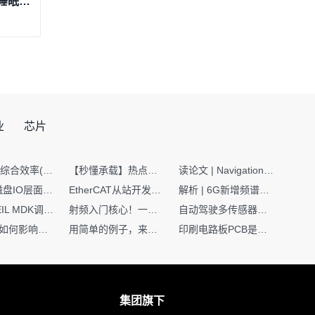
基于ESP32+非接触式微波雷达设计的睡眠监控系统
业
芯片
SMT设备综合效率(OEE)计算有很多版本，这个版本最直接明了全面！
【秒懂承载】热点技术名词 -“SerDes”
读论文 | Navigation World Models: 构建机器人视觉导航的“想象力引擎“
Nginx | 磁盘IO层面性能优化：error日志内存环形缓冲区及小文件sendfile零拷贝技术
EtherCAT从站开发避坑指南：30分钟搞定ESI XML（上）
解析 | 6G新增频谱版图：U6G、FR3、Sub-THz，3GPP Rel-19/Rel-20标准
如何在KEIL MDK调试时避免看门狗引起的复位？
射频入门核心！一文搞懂阻抗匹配到底是什么
自动驾驶多传感器前融合，到底提前融合了什么？
环路补偿如何影响你的电源稳定性
用简单的例子，来理解C指针
印刷电路板PCB是怎么设计出来的？第二篇：进阶篇细说Layout流程
集团旗下