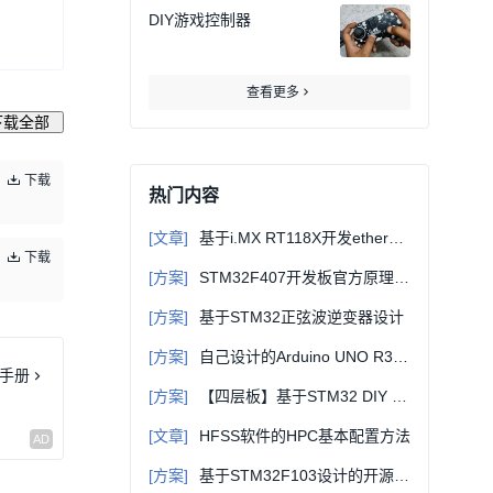
DIY游戏控制器
查看更多
下载全部
下载
热门内容
[文章]
基于i.MX RT118X开发ethercat从站（一）-初识EtherCAT
下载
[方案]
STM32F407开发板官方原理图+固件库+例程等详细资料
[方案]
基于STM32正弦波逆变器设计
[方案]
自己设计的Arduino UNO R3主控板原理图+PCB源文件（可直接打样）
手册
[方案]
【四层板】基于STM32 DIY JLink_V9 ARM仿真器 2.0版本
[文章]
HFSS软件的HPC基本配置方法
[方案]
基于STM32F103设计的开源四轴飞行器电路方案（原理图+源码+bom表）