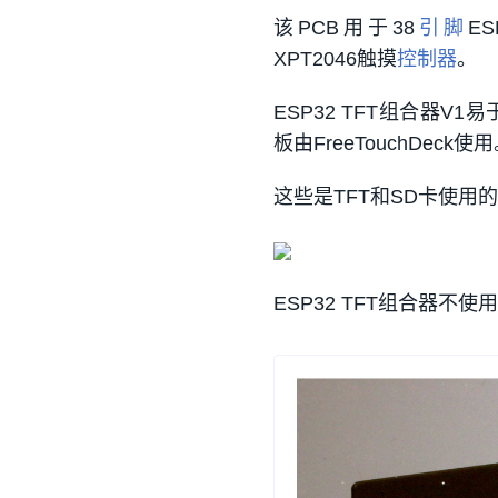
该PCB用于38
引脚
ES
XPT2046触摸
控制器
。
ESP32 TFT组合器V1易于
板由FreeTouchDeck使
这些是TFT和SD卡使用
ESP32 TFT组合器