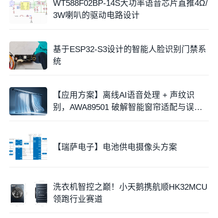
WT588F02BP-14S大功率语音芯片直推4Ω/
3W喇叭的驱动电路设计
基于ESP32-S3设计的智能人脸识别门禁系
统
【应用方案】离线AI语音处理 + 声纹识
别，AWA89501 破解智能窗帘适配与误控
难题
【瑞萨电子】电池供电摄像头方案
洗衣机智控之巅！小天鹅携航顺HK32MCU
领跑行业赛道