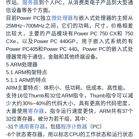
作站、
服务器
到个人PC，从消费类电子产品到大型通
信设备等各个方面。
目前Power PC独立
微处理器
与嵌入式处理器的主频从
25MHz~700MHz之间，它们的功耗，尺寸，价格相差
比较大，主要的产品模块有Power PC 750 CX和 750
CXe，以及Power PC 440GP，用于嵌入式系统的有
Power PC405和Power PC 440。Power PC的嵌入式处
理器常用于通信，金融和其他终端设备。
5 ARM处理器
5.1 ARM构架特点
5.1.1 ARM的特点
ARM主要特点：体积小、低功耗、低成本、高性能。
支持16位Thumb和32位ARM指令，Thumb指令可以减
少大约30%~40%的代码大小，具有更高的代码密度，
大量使用
寄存器
，指令运行速度更快，ARM共有37个
32位寄存器，被分为若干组，其中：
-31个
通用寄存器
，包括
程序计数器
（PC）
-6个状态寄存器，用以标志CPU的工作状态和运行状态