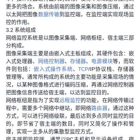
更多的场合。系统由前端的图像采集和图像压缩，通过
以太网把图像
数据传输
到监控端，在监控端实现现场监
控的作用。
3.2 系统组成
网络监控系统是以图像采集端、网络枢纽、宿主端三部
分构成。
图像采集端主要是由嵌入式主板组成，其硬件包含：嵌
入式处理器、
网络控制器
、
存储器
、
电源模块
等，而软
件则包括：
嵌入式操作系统
、
TCP
/IP协议栈、存储器
管理等。通常所构成的系统的主要功能是采集现场的情
况，以某种图像格式进行编码压缩，再通过网络控制器
把图像信息传送给宿主端，以达到监控目的。
网络枢纽是指为了实现
远程监控
的功能，在网络传输过
程中，需要多个网络中继站，即网络
路由器
，通过这种
方式，可以进行网络级联，最后达到多点同时监控的目
的。即节省了宿主端的数目，同时又简化了操作和管
理，实现一主多从的集散型监控方式。
宿主端即监控端，通常以PC主机和显示设备组成。宿