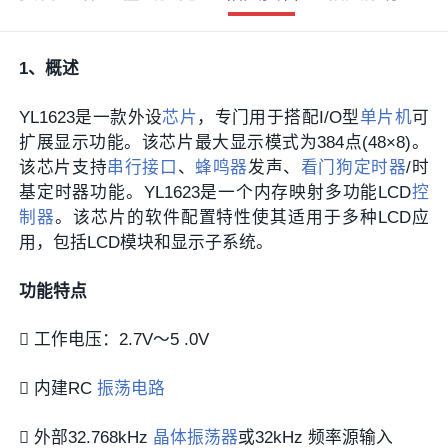
1
、概述
YL1623是一款外设
芯片
，专门用于搭配I/O型
单片机
可
扩展显示功能。该芯片最大显示模式为384点(48×8)。
该芯片支持
串行接口
、
蜂鸣器
发声、
看门狗定时器
/时
基定时器功能。YL1623是一个内存映射多功能LCD
控
制器
。该芯片的软件配置特性使其适用于多种LCD应
用，包括LCD模块和显示子系统。
功能特点
 工作电压：2.7V～5 .0V
 内建RC
振荡电路
 外部32.768kHz
晶体振荡器
或32kHz 频率源输入