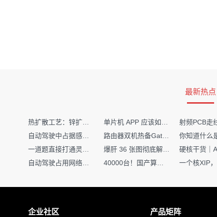
最新热点
热扩散工艺：锌扩散非吸收窗口制备揭秘
单片机 APP 应该如何调试？
自动驾驶中占据感知网络是如何识别障碍物的？
路由器双机热备Gateway重定向不通问题
一道题直接打通灵敏度・链路预算・传播模型任督二脉
爆肝 36 张图彻底解释清楚 AI 圈 136 个造词艺术！
自动驾驶占用网络还需要数据标注吗？
40000台！国产算力大单开标，华为鲲鹏成大赢家
企业社区
产品矩阵