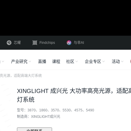
芯耀
Findchips
与非AI
沿
产业研究
直播
课程
社区
企业专区
活动
功率高亮光源，适配高端大灯系统
XINGLIGHT 成兴光 大功率高亮光源，适
灯系统
型号：3870、1860、3570、5530、4575、5490
制造商：XINGLIGHT成兴光