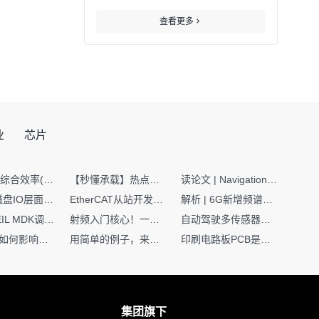
查看更多
业
芯片
SMT设备综合效率(OEE)计算有很多版本，这个版本最直接明了全面！
【秒懂承载】热点技术名词 -“SerDes”
读论文 | Navigation World Models: 构建机器人视觉导航的“想象力引擎“
Nginx | 磁盘IO层面性能优化：error日志内存环形缓冲区及小文件sendfile零拷贝技术
EtherCAT从站开发避坑指南：30分钟搞定ESI XML（上）
解析 | 6G新增频谱版图：U6G、FR3、Sub-THz，3GPP Rel-19/Rel-20标准
如何在KEIL MDK调试时避免看门狗引起的复位？
射频入门核心！一文搞懂阻抗匹配到底是什么
自动驾驶多传感器前融合，到底提前融合了什么？
环路补偿如何影响你的电源稳定性
用简单的例子，来理解C指针
印刷电路板PCB是怎么设计出来的？第二篇：进阶篇细说Layout流程
集团旗下