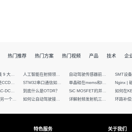
热门推荐
热门方案
热门视频
产品
技术
企
射频PCB走线 9 大高频致命坑！踩中一个，匹配直接报废
人工智能在射频领域的创新应用与顶刊论文解析
自动驾驶传感器前融合与后融合技术上有何区别？
你知道什么是CCDF吗？它有什么用？
STM32串口通信如何处理不定长数据？这两种方法你都了解嘛？
单晶硅在mems和IC中作用的区别
硬核干货｜AC-DC工作原理 + PCB设计要点，看完秒懂电源设计！
到底什么是OTDR？
SiC MOSFET的并联设计要点
一个核XIP，另一个核如何IAP？
如何让自动驾驶接管设计更合理？
详解射频发射机三大架构：原理、应用与设计要点
特色服务
关于我们