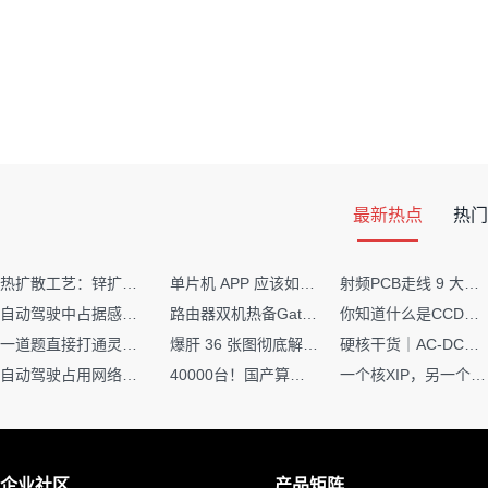
最新热点
热门
热扩散工艺：锌扩散非吸收窗口制备揭秘
单片机 APP 应该如何调试？
射频PCB走线 9 大高频致命坑！踩中一个，匹配直接报废
自动驾驶中占据感知网络是如何识别障碍物的？
路由器双机热备Gateway重定向不通问题
你知道什么是CCDF吗？它有什么用？
一道题直接打通灵敏度・链路预算・传播模型任督二脉
爆肝 36 张图彻底解释清楚 AI 圈 136 个造词艺术！
硬核干货｜AC-DC工作原理 + PCB设计要点，看完秒懂电源设计！
自动驾驶占用网络还需要数据标注吗？
40000台！国产算力大单开标，华为鲲鹏成大赢家
一个核XIP，另一个核如何IAP？
企业社区
产品矩阵