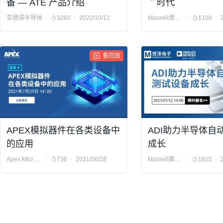
备 — ATE 产品介绍
＂时代
亚德诺半导体
3260
2022/10/12
Moore8摩尔吧
1108
看回放
APEX模拟器件在各类设备中
ADI助力半导体自
的应用
成长
Apex Microtechnology
736
2021/06/28
Moore8摩尔吧
1815