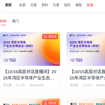
类型
全部
方案
资料
文章
视讯
课程
直播
新鲜
热门
看回放
【10/16高层对话直播间】20
【10/15高层对话
25年湾区半导体产业生态博
25年湾区半导体产
览会
览会
湾芯展
1.4万
2025/10/09
湾芯展
1.6万
2025/1
看回放