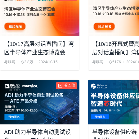
【10/17高层对话直播间】湾
【10/16开幕式暨
区半导体产业生态博览会
层对话直播间】湾
产业生态博览会
与非网
2.8万
2024/10/15
与非网
5176
2024/1
看回放
ADI 助力半导体自动测试设
半导体设备供应链 智造＂芯