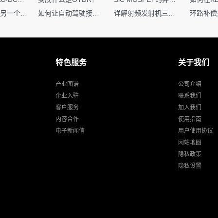
一个核XIP，另一个核如何IAP？
如何让自动驾驶接管设计更合理？
详解射频发射机三大架构：原理、应用与设计要点
特色服务
关于我们
产业图谱
公司介绍
企业入驻
联系我们
客户服务
加入我们
内容合作
使用指南
电子新闻信
用户使用协议
网站地图
隐私政策
隐私设置