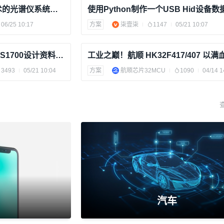
基于德州仪器 (TI) DLP技术的光谱仪系统解决方案
06/25 10:17
方案
柒壹柒
1147
05/21 10:07
USB音频对录方案 鑫创SSS1700设计资料（原理图+pcb）
3493
05/21 10:04
方案
航顺芯片32MCU
1090
04/14 1
汽车