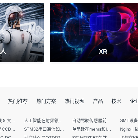
人
XR
热门推荐
热门方案
热门视频
产品
技术
企
射频PCB走线 9 大高频致命坑！踩中一个，匹配直接报废
人工智能在射频领域的创新应用与顶刊论文解析
自动驾驶传感器前融合与后融合技术上有何区别？
你知道什么是CCDF吗？它有什么用？
STM32串口通信如何处理不定长数据？这两种方法你都了解嘛？
单晶硅在mems和IC中作用的区别
硬核干货｜AC-DC工作原理 + PCB设计要点，看完秒懂电源设计！
到底什么是OTDR？
SiC MOSFET的并联设计要点