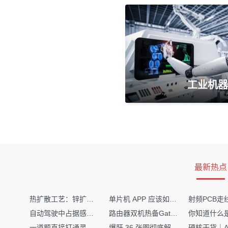
工业机器
最新热点
热扩散工艺：锌扩散非吸收窗口制备揭秘
单片机 APP 应该如何调试？
自动驾驶中占据感知网络是如何识别障碍物的？
路由器双机热备Gateway重定向不通问题
一道题直接打通灵敏度・链路预算・传播模型任督二脉
爆肝 36 张图彻底解释清楚 AI 圈 136 个造词艺术！