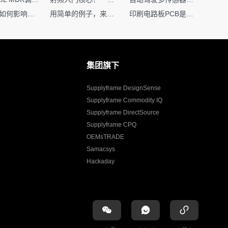
环路补偿如何影响你的电源稳定性
用简单的例子，来理解C指针
印刷电路板PCB是怎么设计出来的？第二篇：进阶篇细说Layout流程
集团旗下
Supplyframe DesignSense
Supplyframe Commodity IQ
Supplyframe DirectSource
Supplyframe CPQ
OEMsTRADE
Samacsys
Hackaday