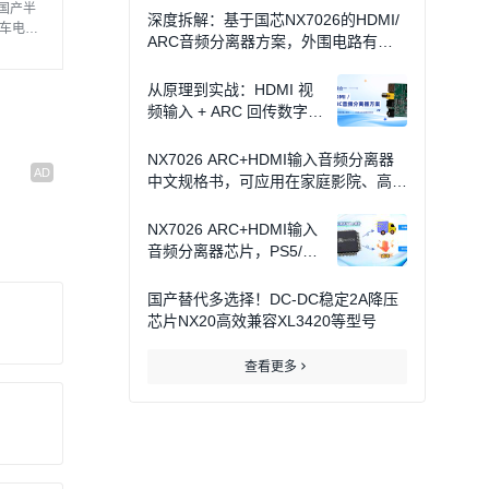
国产半
深度拆解：基于国芯NX7026的HDMI/
车电子
ARC音频分离器方案，外围电路有多
简洁？
从原理到实战：HDMI 视
频输入 + ARC 回传数字音
频解码器方案
NX7026 ARC+HDMI输入音频分离器
中文规格书，可应用在家庭影院、高级
音响等设备
NX7026 ARC+HDMI输入
音频分离器芯片，PS5/P
C/电视一芯全兼容
国产替代多选择！DC-DC稳定2A降压
芯片NX20高效兼容XL3420等型号
查看更多