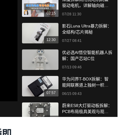
驱动电机，详解轴向磁通
无刷结构特性
02:15
07/28 11:30
影石Luna Ultra暴力拆解：
全结构/芯片揭秘
12:30
07/27 08:41
优必选AI悟空智能机器人拆
解：国产芯站C位
07/13 09:46
华为问界T-BOX拆解：智
能网联赛道上独树一帜的
国产芯
07:57
06/15 09:43
蔚来ES8大灯驱动板拆解：
PCB布局极具美观与观赏
性
06:28
06/08 10:13
插即
问界M9智能车灯LDM驱动