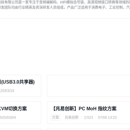
技有限公司是一家专注于音频编解码、HIFI模拟信号链、高清视频接口转换等领域的
研发团队均由行业精英及资深研发人员组成，产品广泛适用于消费电子、工业控制、汽
。
(USB3.0共享器)
25/03/19
KVM切换方案
【兆易创新】PC MoH 指纹方案
025/03/04
方案
兆易创新
523
07/06 13:22