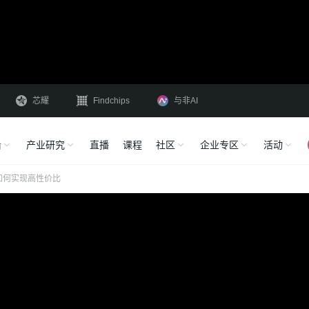
芯耀
Findchips
与非AI
沿
产业研究
直播
课程
社区
企业专区
活动
如何实现高性价比