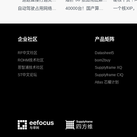
自动驾驶占用网络还需要数据标注吗？
40000台！国产算力大单开标，华为鲲鹏成大赢家
企业社区
产品矩阵
RF中文社区
Datasheet5
ROHM技术社区
bom2buy
恩智浦技术社区
Supplyframe XQ
ST中文论坛
Supplyframe CIQ
Atlas 芯耀计划