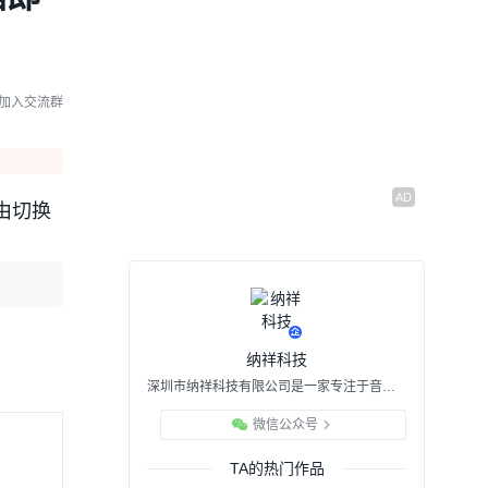
器拆解：用了6颗国产MOS
FET
06:13
05/18 16:21
拆解完问界M9大灯驱动板
加入交流群
我沉默了：主角是TI和NXP
05:35
05/11 16:16
国产DP1.4切换器拆解！为
什么它能告别插拔烦恼？
由切换
01:15
04/29 10:15
技术拆解｜如何用国产芯N
X444实现4进1出AUX切换
器的多设备音频切换
01:34
04/15 15:11
纳祥科技
深圳市纳祥科技有限公司是一家专注于音频编解码、HIFI模拟信号链、高清视频接口转换等领域的国产半导体企业，研发团队均由行业精英及资深研发人员组成，产品广泛适用于消费电子、工业控制、汽车电子等应用场景。
微信公众号
TA的热门作品