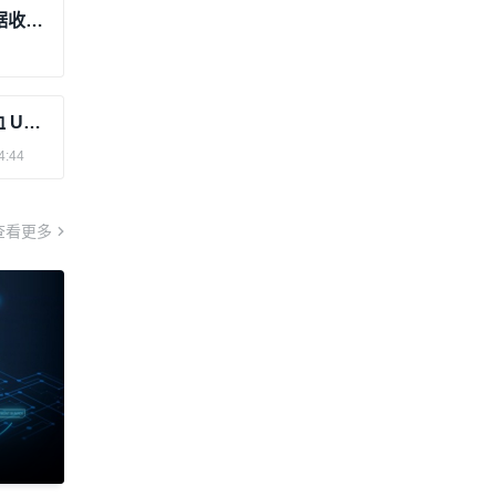
使用Python制作一个USB Hid设备数据收发测试工具
工业之巅！航顺 HK32F417/407 以满血 USB重塑工业互联效率
4:44
查看更多