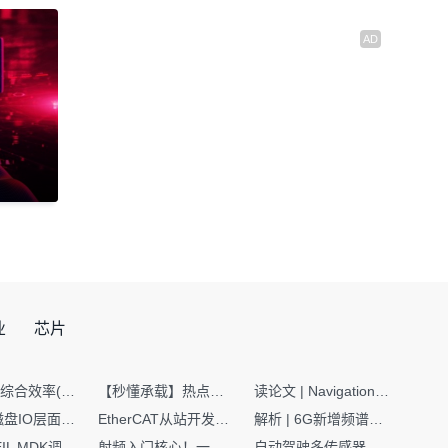
业
芯片
SMT设备综合效率(OEE)计算有很多版本，这个版本最直接明了全面！
【秒懂承载】热点技术名词 -“SerDes”
读论文 | Navigation World Models: 构建机器人视觉导航的“想象力引擎“
Nginx | 磁盘IO层面性能优化：error日志内存环形缓冲区及小文件sendfile零拷贝技术
EtherCAT从站开发避坑指南：30分钟搞定ESI XML（上）
解析 | 6G新增频谱版图：U6G、FR3、Sub-THz，3GPP Rel-19/Rel-20标准
如何在KEIL MDK调试时避免看门狗引起的复位？
射频入门核心！一文搞懂阻抗匹配到底是什么
自动驾驶多传感器前融合，到底提前融合了什么？