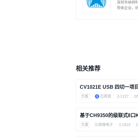
深圳市纳祥科
导体企业，
等应用场景
相关推荐
CV1021E USB 四切一项目
方案
芯视音
1227
20
基于CH9350的级联式8口
方案
沁恒微电子
1810
2