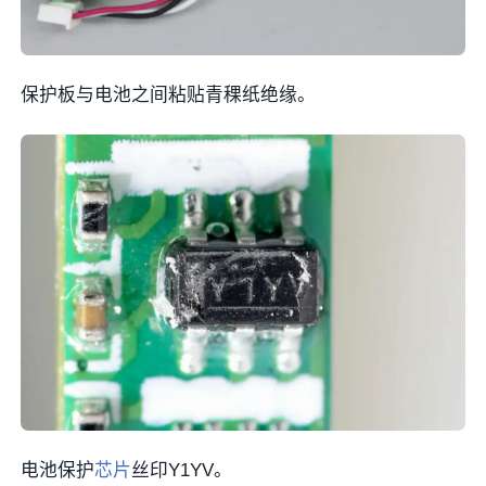
保护板与电池之间粘贴青稞纸绝缘。
电池保护
芯片
丝印Y1YV。