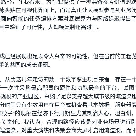
同路径，在我看来，为行业提供了一种具备参考价值的
为噱头贴在可视化界面上，而是真正让大模型参与到业务
种面向智能的任务编排方案对底层算力与网络延迟提出
目中验证了可行性，大规模复制还需时日。
成已经展现出足以令人兴奋的可能性，但在当前的工程
手的共同的成长课题。
。从我这几年走访的数十个数字孪生项目来看，存在一
于一次性采购最高配置的硬件和功能最全的平台，试图
等规模的产业园区，采购了足以支撑超大城市级的流渲染
分时间只有少数用户在用台式机查看基本数据，服务器
打蚊子”的现象在经济下行周期里尤其刺痛人心，坦白讲
不负责任。我认为，合理的路径应该是对业务场景进行
端渲染，对重大演练和决策会商大屏才启用流渲染，而