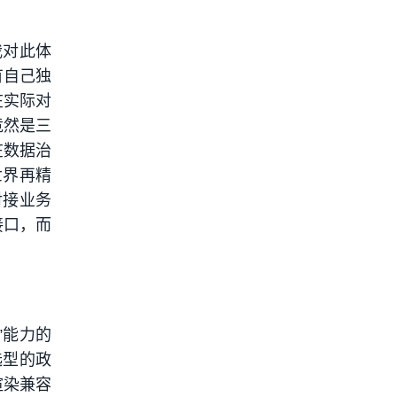
我对此体
有自己独
在实际对
竟然是三
在数据治
世界再精
对接业务
接口，而
”能力的
选型的政
渲染兼容