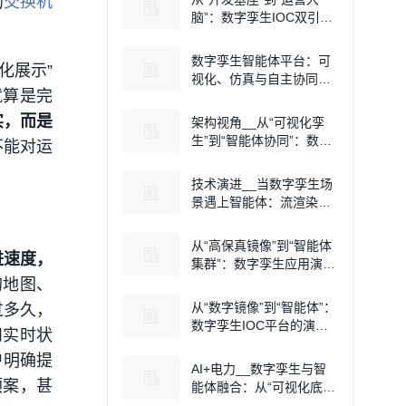
的
交换机
脑”：数字孪生IOC双引擎
架构的演进逻辑
数字孪生智能体平台：可
化展示”
视化、仿真与自主协同的
就算是完
演进逻辑
实，而是
架构视角__从“可视化孪
生”到“智能体协同”：数字
不能对运
孪生平台的能力演进
技术演进__当数字孪生场
景遇上智能体：流渲染与
GraphRAT的协同路径
从“高保真镜像”到“智能体
进速度，
集群”：数字孪生应用演进
的工程适配逻辑
的地图、
从“数字镜像”到“智能体”：
过多久，
数字孪生IOC平台的演进
和实时状
路径与技术选型
户明确提
AI+电力__数字孪生与智
预案，甚
能体融合：从“可视化底
座”到“自主决策集群”的路