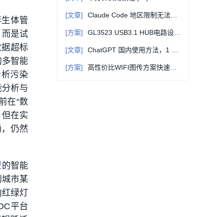
[文章]
Claude Code 地区限制无法使用？合规解除 + 完美替代全教程，国内直连即用
孪生体管
[方案]
GL3523 USB3.1 HUB电路设计方案(PCB+原理图)
，而是试
数据超标
[文章]
ChatGPT 国内使用方法，1 分钟上手零门槛
的多智能
[方案]
高性价比WIFI图传方案快速入门教程（原理图+源码+教程）
分析污染
能分析与
前在“数
，但在实
通，仍然
型
的智能
到城市某
内红绿灯
OC平台