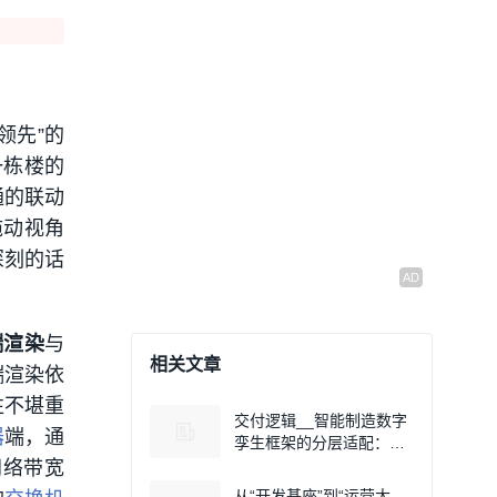
领先”的
一栋楼的
通的联动
拖动视角
深刻的话
端渲染
与
相关文章
端渲染依
往不堪重
交付逻辑__智能制造数字
器
端，通
孪生框架的分层适配：从
静态场景到动态智能体
网络带宽
从“开发基座”到“运营大