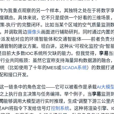
作为我重点观察的另一个样本，其独特之处在于将数字
度耦合。具体来说，它不只是提供一个好看的三维场景
-决策-执行”的完整闭环。比如当某个区域的空气质量监测
，并调取周边
摄像头
画面进行辅助研判，同时通过内置
务派发给对应的环境智能体和交通智能体——前者负责
通管制的建议方案。坦白讲，这种从“可视化监控”向“智
是目前大多数IOC系统所欠缺的能力。但我觉得，
孪易
当
的行业共同瓶颈：虽然它宣称支持海量异构数据源的融合
统（比如使用了十年的MES或
SCADA系统
）的数据打
配和接口开发。
这一链条中的角色定位——它可以被看作是承载
AI大模
之上执行自主决策与任务编排。举个例子，当
孪易
监测
司
能够调用大模型进行实时推理，生成“调整下游三公里
API将指令下发给信号灯
控制系统
。这种将渲染引擎、I