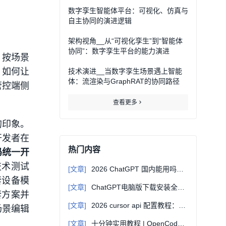
数字孪生智能体平台：可视化、仿真与
自主协同的演进逻辑
架构视角__从“可视化孪生”到“智能体
协同”：数字孪生平台的能力演进
，按场景
，如何让
技术演进__当数字孪生场景遇上智能
体：流渲染与GraphRAT的协同路径
管控端侧
查看更多
的印象。
开发者在
热门内容
码统一开
技术测试
[文章]
2026 ChatGPT 国内能用吗？无需翻墙直连教程
套设备模
[文章]
ChatGPT电脑版下载安装全指南：Windows/Mac通用教程
套方案并
[文章]
2026 cursor api 配置教程：自定义 Base URL 接入第三方大模型
场景编辑
[文章]
十分钟实用教程 | OpenCode + oh-my-opencode：开源AI编程的终极组合