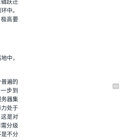
逻辑跃迁
闭环中。
了极高要
落地中，
个普遍的
“一步到
服务器集
算力处于
，这是对
刚需分级
不是不分