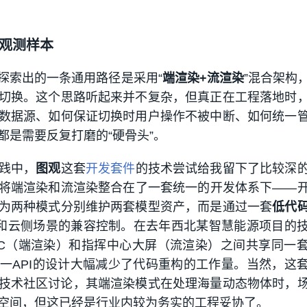
观测样本
探索出的一条通用路径是采用“
端渲染+流渲染
”混合架构
切换。这个思路听起来并不复杂，但真正在工程落地时
数据源、如何保证切换时用户操作不被中断、如何统一
都是需要反复打磨的“硬骨头”。
践中，
图观
这套
开发套件
的技术尝试给我留下了比较深
将端渲染和流渲染整合在了一套统一的开发体系下——
为两种模式分别维护两套模型资产，而是通过一套
低代
和云侧场景的兼容控制。在去年西北某智慧能源项目的
C（端渲染）和指挥中心大屏（流渲染）之间共享同一
一API的设计大幅减少了代码重构的工作量。当然，这
技术社区讨论，其端渲染模式在处理海量动态物体时，
空间，但这已经是行业内较为务实的工程妥协了。