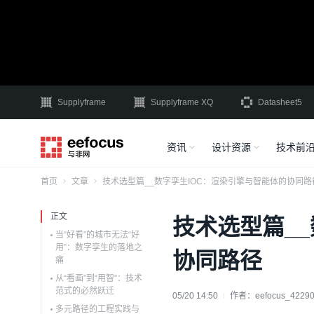
Supplyframe
Supplyframe XQ
Datasheet5
资讯
设计资源
技术前
首页
文章
技术选型篇__数字孪生IOC：渲染引擎与智能体的协同路
正文
技术选型篇_
当“好看”的城市无法“好
用”：数字孪生的落地之
协同路径
痛
从“看画”到“用智”：技术
范式的必然跃迁
05/20 14:50
作者：
eefocus_4229
多元路径的工程实践与