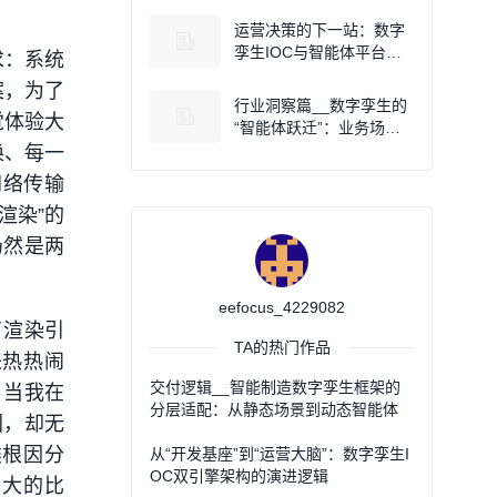
径选择
运营决策的下一站：数字
孪生IOC与智能体平台的
求：系统
协同演进
案，为了
行业洞察篇__数字孪生的
觉体验大
“智能体跃迁”：业务场景
从被动观测到自主协同的
换、每一
关键路径
网络传输
渲染”的
仍然是两
eefocus_4229082
了渲染引
TA的热门作品
来热热闹
交付逻辑__智能制造数字孪生框架的
，当我在
分层适配：从静态场景到动态智能体
图，却无
类根因分
从“开发基座”到“运营大脑”：数字孪生I
OC双引擎架构的演进逻辑
当大的比