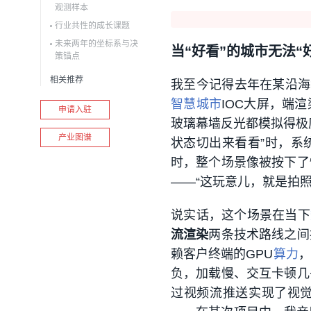
观测样本
行业共性的成长课题
未来两年的坐标系与决
当“好看”的城市无法“
策锚点
相关推荐
我至今记得去年在某沿海
智慧城市
IOC大屏，端
申请入驻
玻璃幕墙反光都模拟得极
产业图谱
状态切出来看看”时，系
时，整个场景像被按下了
——“这玩意儿，就是拍
说实话，这个场景在当下
流渲染
两条技术路线之间
赖客户终端的GPU
算力
，
负，加载慢、交互卡顿几
过视频流推送实现了视