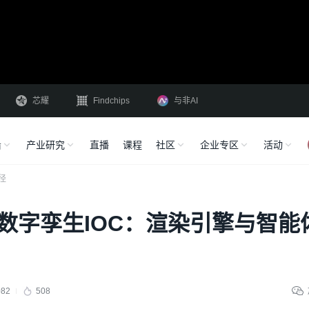
芯耀
Findchips
与非AI
沿
产业研究
直播
课程
社区
企业专区
活动
径
_数字孪生IOC：渲染引擎与智能
082
508