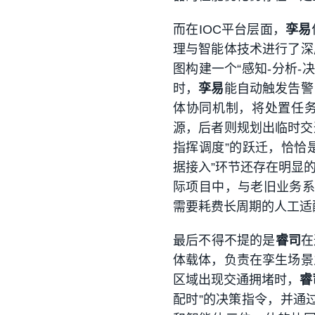
而在IOC平台层面，
孪易
理与智能体技术进行了深
图构建一个“感知-分析
时，
孪易
能自动触发告警
体协同机制，将处置任
源，后者则规划出临时交
指挥调度”的跃迁，恰恰
据接入”环节还存在明显
际项目中，与老旧业务系
需要耗费长周期的人工适
最后不得不提的是
睿司
在
体载体，负责在孪生场景
区域出现交通拥堵时，
睿
配时”的决策指令，并通过