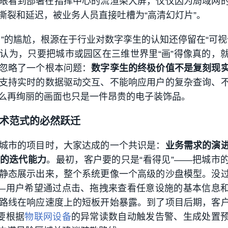
眼看到部署在指挥中心的流渲染大屏，仅仅因为局域网
撕裂和延迟，被业务人员直接吐槽为“高清幻灯片”。
用”的尴尬，根源在于行业对数字孪生的认知还停留在“可视
认为，只要把城市或园区在三维世界里“画”得像真的，
忽略了一个根本问题：
数字孪生的终极价值不是复刻现
支持实时的数据驱动交互、不能响应用户的复杂查询、
么再绚丽的画面也只是一件昂贵的电子装饰品。
技术范式的必然跃迁
城市的项目时，大家达成的一个共识是：
业务需求的演
的迭代能力
。最初，客户要的只是“看得见”——把城市
静态展示出来，整个系统更像一个高级的沙盘模型。没
——用户希望通过点击、拖拽来查看任意设施的基本信息
路线在响应速度上的短板开始暴露。到了项目后期，客
要根据
物联网设备
的异常读数自动触发告警、生成处置