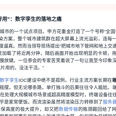
好用”：数字孪生的落地之痛
城市的一个试点项目。甲方花重金打造了一个号称“全国
渲染方案，整个城市建筑群在超大屏幕上流光溢彩，连每
度逼真。然而当领导现场提出“把城市地下管网和地上交
统加载了将近两分钟，随后画面开始出现明显的卡顿，
慢放键。一位参会的专家苦笑着说了一句让我至今印象
照片用的，没法干活。”
数字孪生
IOC建设中绝不是孤例。行业主流方案长期在
摇摆，但无论哪条路，单打独斗的后果往往令人尴尬。
在处理大规模城市场景或超高精度模型时，终端设备往
乎是家常便饭。而流渲染虽然将渲染压力转移到了
服务
觉保真度的极大提升，却又把
数据传输
的瓶颈踢回给了