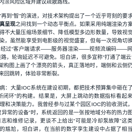
内涝风险区域并建议疏散路线。
用”再到“智”的演进，对技术架构提出了一个近乎苛刻的要
真呈现
之间找到一个动态平衡点。如果采用纯端渲染方
得不大量压缩场景细节、降低模型多边形数量，导致视
染，虽然能享受到电影级的视觉盛宴，但每一次视角切
经过“客户端请求——服务器渲染——视频流编码——
链路，轮询延迟不可避免。坦白讲，很多宣称“打通了端云
在架构图上画了个漂亮的箭头，真正落地时，端侧和云侧
来回跳转，体验非常断裂。
病：大量IOC系统在建设初期，都把技术预算集中砸在
析闭环”的构建。结果是，大屏上跳动的数据指标看起
理和决策能力。我曾经参与过某个园区IOC的验收测试
度异常的设备”时，系统返回的是一张按地域分布的热力
志和维修记录，更谈不上给出“可能是冷却泵故障”这
”的尴尬，坦白讲，在当前的数字孪生建设中占据了相