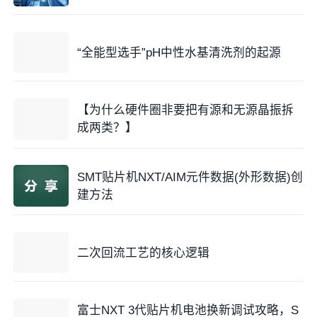
out阶段
更新Gerber。
打样/试产
$10,0
需要重新投板，重新备料，
高
阶段
00
延误交期。
“全能型选手”pH中性水基清洗剂的起源
$1,00
可能涉及召回、重工、模具
量产阶段
极高
0,000
报废、信誉损失。
【为什么硬件圈非要把有源和无源晶振拆
成两类？】
结论：
DFx审查必须在
1st BOM（第一版物料清
单）
和
1st Placement（第一次布局）
时就介入。
SMT贴片机NXT/AIM元件数据(外形数据)创
建方法
四、 谁来负责？全员皆兵的DFx文化
DFx绝不是硬件工程师一个人的战斗。而是如下的必须
二次回流工艺的核心逻辑
参与的“利益相关者”：
设计团队（Design Teams）：
电气与机械工程师，他
富士NXT 3代贴片机电池换新调试攻略，S