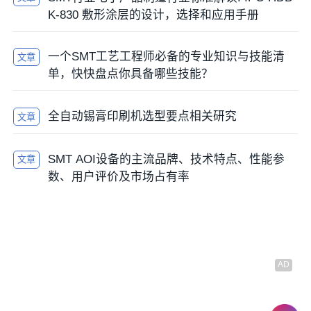
K-830 敷形涂层的设计，选择和应用手册
问题：
板子上用了18个不同方向的电解电容，且多种
料号混用。
一个SMT工艺工程师必备的专业知识与技能清
文章
单，快快盘点你具备哪些技能？
后果：
波峰焊时透锡率差；操作员安装时容易插反
（极性错误）；维修时容易装错料号。
全自动锡膏印刷机选型要点相关研究
文章
DFx建议：
SMT AOI设备的主流品牌、技术特点、性能参
文章
统一方向摆放（便于波峰焊治具设计）。
数、用户评价及市场占有率
减少料号，统一规格。
如果必须连接大铜箔，使用Thermal Relief（十字花连
接），防止立碑或虚焊。