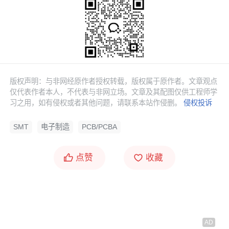
Production Setup = 13%
Material Management = 6%
Process Management = 6%
这意味着什么？
版权声明：与非网经原作者授权转载，版权属于原作者。文章观点
仅代表作者本人，不代表与非网立场。文章及其配图仅供工程师学
习之用，如有侵权或者其他问题，请联系本站作侵删。
侵权投诉
当你的产线出现焊接不良、测试通过率低、维修成本高
企时，不要总骂产线工人手潮，也不要怪SMT炉温没调
SMT
电子制造
PCB/PCBA
好。
75%的概率，是你设计的时候就埋下了祸根。
这也是为什么DFx审查（Review）必须尽早介入。
“As
点赞
收藏
early as possi
ble
, ideally right after schematic
capture, before preliminary placement.”
（尽早，最
好在
原理图
捕获之后，初步布局之前。）