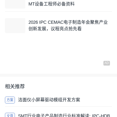
们是源头。
MT设备工程师必备资料
制造/生产（Manufacturing/Production）：
他们知道
工厂的机器能干什么，不能干什么。
2026 IPC CEMAC电子制造年会聚焦产业
创新发展，议程亮点抢先看
质量保证（QA）：
他们关心怎么测，怎么保证
良率
。
测试组（Test Group）：
他们关心ICT、FBT的探针能
不能扎到点上。
采购（Procurement）：
他们关心这颗料是不是独家
代理，交期是不是要26周。
现场服务（Field Service）：
他们关心以后坏了好不
相关推荐
好修。
洁面仪小屏幕驱动模组开发方案
方案
案例反思：
SMT行业电子产品制造行业标准解读: IPC-HDB
如下一个关于
电解电容
的经典案例说明了具体问题。
文章