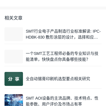
三、 什么时候做DFx？晚一天，亏一万
一个残酷的时间成本定律是：
相关文章
“The later in the design cycle, the more costly
SMT行业电子产品制造行业标准解读: IPC-
and difficult to make changes.”
HDBK-830 敷形涂层的设计，选择和应用
手册
（设计周期越晚，更改的成本越高，难度越大。）
一个SMT工艺工程师必备的专业知识与技
我们可以通过一个表格来看看时间轴的影响：
能清单，快快盘点你具备哪些技能？
变更
操作
阶段
备注
成本
难度
全自动锡膏印刷机选型要点相关研究
原理图阶
$1
极低
只需改改图纸，动动鼠标。
段
SMT AOI设备的主流品牌、技术特点、性
PCB
Lay
需要重新布线，调整
封装
，
能参数、用户评价及市场占有率
$100
中等