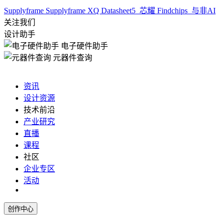
Supplyframe
Supplyframe XQ
Datasheet5
芯耀
Findchips
与非AI
关注我们
设计助手
电子硬件助手
元器件查询
资讯
设计资源
技术前沿
产业研究
直播
课程
社区
企业专区
活动
创作中心