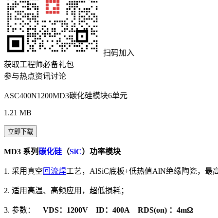
扫码加入
获取工程师必备礼包
参与热点资讯讨论
ASC400N1200MD3碳化硅模块6单元
1.21 MB
立即下载
MD3 系列
碳化硅
（
SiC
）功率模块
1. 采用真空
回流焊
工艺，AlSiC底板+低热值AlN绝缘陶瓷，最
2. 适用高温、高频应用，超低损耗；
3. 参数：
V
DS
：1200V
I
D
：400A
R
DS(on)
：4mΩ