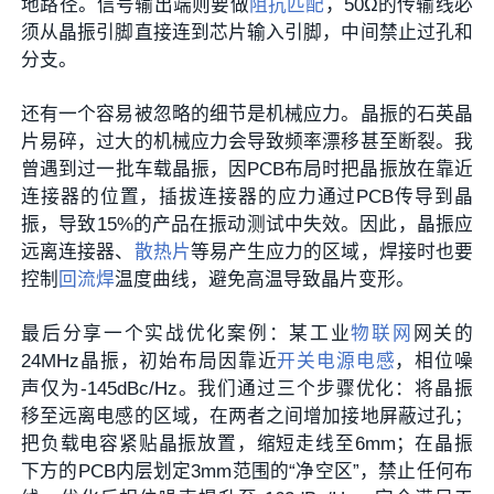
地路径。信号输出端则要做
阻抗匹配
，50Ω的传输线必
须从晶振引脚直接连到芯片输入引脚，中间禁止过孔和
分支。
还有一个容易被忽略的细节是机械应力。晶振的石英晶
片易碎，过大的机械应力会导致频率漂移甚至断裂。我
曾遇到过一批车载晶振，因PCB布局时把晶振放在靠近
连接器的位置，插拔连接器的应力通过PCB传导到晶
振，导致15%的产品在振动测试中失效。因此，晶振应
远离连接器、
散热片
等易产生应力的区域，焊接时也要
控制
回流焊
温度曲线，避免高温导致晶片变形。
最后分享一个实战优化案例：某工业
物联网
网关的
24MHz晶振，初始布局因靠近
开关电源
电感
，相位噪
声仅为-145dBc/Hz。我们通过三个步骤优化：将晶振
移至远离电感的区域，在两者之间增加接地屏蔽过孔；
把负载电容紧贴晶振放置，缩短走线至6mm；在晶振
下方的PCB内层划定3mm范围的“净空区”，禁止任何布