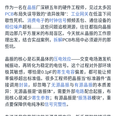
作为一名在
晶振
厂深耕五年的硬件工程师，见过太多因
PCB
布局失误导致的“诡异故障”：
工业网关
在低温下间
歇性死机、
消费电子
的
时钟信号
频频丢包、通信设备的
相位噪声
超标……这些问题追根溯源，往往都指向晶振
周边那几平方厘米的布局盲区。今天就从晶振的工作原
理出发，结合实战案例，
拆解
PCB布局中必须避开的那
些坑。
晶振的核心是石英晶体的
压电效应
——交变电场激发机
械振动，再转化为稳定的电信号。这个过程对外部环境
极其敏感，哪怕是0.1pF的
寄生电容
偏差，都可能让频
率偏移超出标准值。很多工程师把晶振当“标准器件”直
接调用
封装
，却忽略了
无源晶振
与
有源晶振
的本质差
异：无源晶振是“谐振体”，需要外部
电路
配合起振，布
局核心是减少
寄生参数
；有源晶振是“
振荡器
模块”，重
点要保障供电纯净和
信号完整性
。