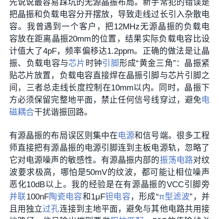
先说说最容易踩坑的无源晶振布局。新手常犯的错误是
把晶振和负载电容分开摆放，导致走线过长引入杂散电
容。我曾遇到一个客户，把12MHz无源晶振的负载电
容放在距离晶振20mm的位置，结果实际负载电容比设
计值大了4pF，频率偏移达1.2ppm。正确的做法是让晶
振、负载电容与
芯片
时钟
引脚
形成“黄金三角”：晶振紧
贴芯片放置，负载电容直接焊在晶振引脚与芯片引脚之
间，三者总走线长度控制在10mm以内。同时，晶振下
方必须保留完整地平面，禁止任何信号线穿过，避免
电
磁耦合
干扰谐振回路。
有源晶振的布局误区则集中在
电源
和信号端。很多工程
师直接把有源晶振的电源引脚连到主板电源轨，忽略了
它对电源噪声的敏感性。有源晶振内部的
振荡电路
对纹
波要求极高，哪怕是50mV的纹波，都可能让相位噪声
恶化10dB以上。我的经验是在有源晶振的VCC引脚旁
并联
100nF
陶瓷电容
和1μF
钽电容
，形成“
π型滤波
”，并
且用独立
过孔
连接到主地平面，避免与其他电路共用接