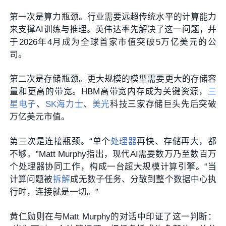
第一次是算力瓶颈。行业需要远超传统水平的计算能力
来支撑AI训练与推理。英伟达率先解决了这一问题，并
于2026年4月成为全球首家市值突破5万亿美元的公
司。
第二次是存储瓶颈。更大规模的模型需要更大的存储容
量和更高的带宽。HBM高带宽内存成为关键资源，
三
星电子
、
SK海力士
、
美光
科技三家存储巨头先后突破
万亿美元市值。
第三次是连接瓶颈。“单个
处理器
再快、存储再大，都
不够。”Matt Murphy指出，现代AI需要数万乃至数百万
个处理器协同工作，构成一台超大规模计算引擎。“当
计算问题被
拆解
成无数子任务、分散到整个数据中心执
行时，连接就是一切。”
黄仁勋则在与
Matt Murphy的
对话中印证了这一判断：