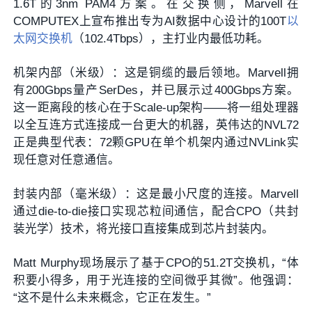
1.6T的3nm PAM4方案。在交换侧，Marvell在
COMPUTEX上宣布推出专为AI数据中心设计的100T
以
太网交换机
（102.4Tbps），主打业内最低功耗。
机架内部（米级）：这是铜缆的最后领地。Marvell拥
有200Gbps量产SerDes，并已展示过400Gbps方案。
这一距离段的核心在于Scale-up架构——将一组处理器
以全互连方式连接成一台更大的机器，英伟达的NVL72
正是典型代表：72颗GPU在单个机架内通过NVLink实
现任意对任意通信。
封装内部（毫米级）：这是最小尺度的连接。Marvell
通过die-to-die接口实现芯粒间通信，配合CPO（共封
装光学）技术，将光接口直接集成到芯片封装内。
Matt Murphy现场展示了基于CPO的51.2T交换机，“体
积要小得多，用于光连接的空间微乎其微”。他强调：
“这不是什么未来概念，它正在发生。”