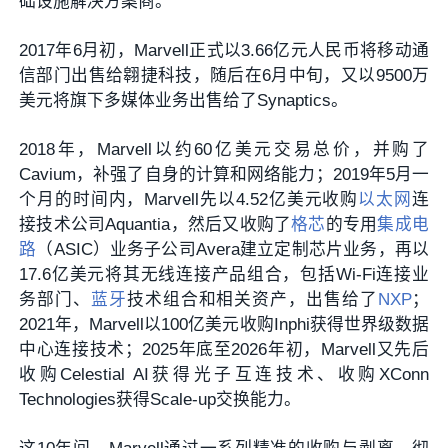
础设施解决方案商。
2017年6月初，Marvell正式以3.66亿元人民币将移动通
信部门出售给翱捷科技，随后在6月中旬，又
以9500万
美元
将
旗下多媒体业务出售给了
Synaptics。
2018年，Marvell以约60亿美元交易总价，并购了
Cavium，补强了自身的计算和网络能力；2019年5月一
个月的时间内，Marvell先
以4.52亿美元收购
以太网
连
接技术公司Aquantia，然后又
收购了
格芯
的专用
集成电
路
（ASIC）业务子公司Avera建立定制芯片业务，再以
17.6亿美元
将其无线连接产品组合，包括Wi-Fi连接业
务部门、
蓝牙
技术组合和相关资产，出售给了
NXP
；
2021年，Marvell以100亿美元收购Inphi获得世界级数据
中心连接技术；2025年底至2026年初，Marvell又先后
收购Celestial AI获得光子互连技术、收购XConn
Technologies获得Scale-up交换能力。