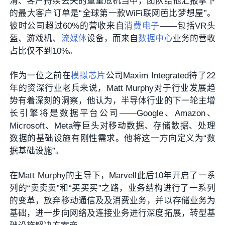
滑、客户持续丢失的重重危机当中，团队给他汇报拿下
的最大客户订单是“全球第一款WiFi联网芭比梦想屋”。
彼时公司超过60%的营收来自
消费电子
——包括VR头
盔、游戏机、
流媒体
设备，而来自
数据中心
业务的营收
占比仅不到10%。
作为一位之前在
模拟芯片
公司Maxim Integrated待了22
年的资深行业老兵来说，Matt Murphy对于行业发展趋
势有着深刻的洞察，他认为，半导体行业的下一轮主增
长引擎将是数据平台公司——Google、Amazon、
Microsoft、Meta等巨头对移动数据、存储数据、处理
数据的基础设施有刚性需求。他将这一方向定义为“数
据基础设施”。
在
Matt Murphy的主导下，Marvell此后10年开启了一系
列的“卖卖卖”和“买买买”之路，业务结构进行了一系列
的变革，放弃移动通信及及消费业务，并以存储业务为
基础，进一步向网络及连接业务进行深度拓展，转型基