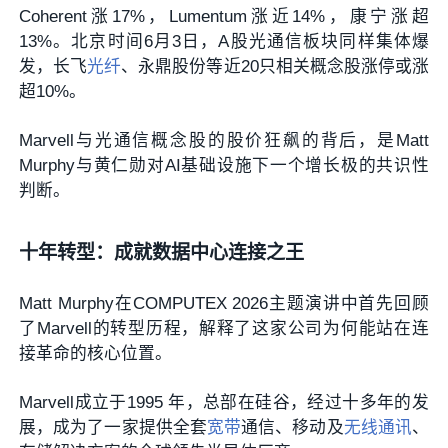
Coherent涨17%，Lumentum涨近14%，康宁涨超
13%。北京时间6月3日，A股光通信板块同样集体爆
发，长飞
光纤
、永鼎股份等近20只相关概念股涨停或涨
超10%。
Marvell与光通信概念股的股价狂飙的背后，是
Matt
Murphy
与黄仁勋对AI基础设施下一个增长极的共识性
判断。
十年转型：成就数据中心连接之王
Matt Murphy在COMPUTEX 2026主题演讲中首先回顾
了Marvell的转型历程，解释了这家公司为何能站在连
接革命的核心位置。
Marvell成立于1995 年，总部在硅谷，经过十多年的发
展，成为了一家提供全套
宽带
通信、移动及
无线通讯
、