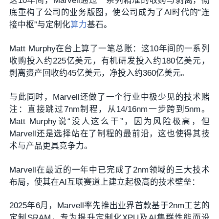
这10年间，Marvell通过一系列精准的收购与剥离，彻
底重构了公司的业务版图，使公司成为了AI时代的“连
接中枢”与定制化
算力
基石。
Matt Murphy在台上算了一笔总账：这10年间的一系列
收购投入约225亿美元，有机研发投入约180亿美元，
剥离资产回收约45亿美元，净投入约360亿美元。
与此同时，Marvell还做了一个行业中极少见的技术赌
注：直接跳过7nm制程，从14/16nm一步跨到5nm。
Matt Murphy
说“没人这么干”，因为风险极高，但
Marvell还是选择站在了制程的最前沿，这也使得其技
术与产品更具竞争力。
Marvell在最近的一年中已完成了2nm领域的三大技术
布局，使其在AI互联赛道上建立起极高的技术壁垒：
2025年6月，Marvell率先推出业界首款基于2nm工艺的
定制SRAM，专为提升定制化XPU及AI集群性能而设