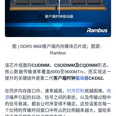
图 | DDR5 9600客户端内存模块芯片组；图源：
Rambus
该芯片组面向
CUDIMM、CSODIMM及CQDIMM
形态，
核心数据传输速率覆盖8000至9600MT/s，而实现这一
提升的关键组件是第二代
客户端时钟
驱动器
CKD02
。
在同步内存接口中，速率越高，
时序控制
就越困难。
电
源
噪声引起的抖动、信号之间的串扰，以及传输过程中
的信号衰减，都会让时序变得不确定。这些误差在每一
个比特的传输时间窗口中所占的比例越来越大，留给系