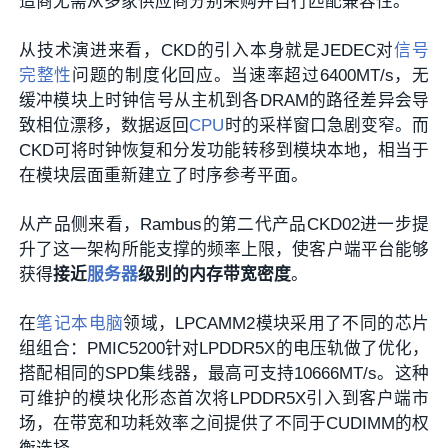
造商无需从多家供应商分别采购并自行匹配兼容性。
从技术演进来看，CKD的引入本身就是JEDEC对
信号
完整性
问题的制度化回应。当速率超过6400MT/s，无
缓冲模块上时钟信号从主机到各DRAM的路径差异会导
致相位漂移，数据返回
CPU
时的采样窗口急剧变窄。而
CKD可将时钟恢复和分发功能转移到模块本地，相当于
在模块层面重新建立了时序参考平面。
从产品侧来看，Rambus的第二代产品CKD02进一步提
升了这一架构所能支撑的频率上限，使客户端平台能够
获得
接近
服务器
级别的内存带宽密度
。
在
笔记本电脑
领域，LPCAMM2模块采用了不同的芯片
组组合：PMIC5200针对LPDDR5X的电压轨做了优化，
搭配相同的SPD集线器，最高可支持10666MT/s。这种
可维护的模块化形态首次将LPDDR5X引入到客户端市
场，在带宽和功耗效率之间提供了不同于CUDIMM的权