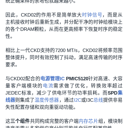
统正确采样的余地也就越来越小。
因此，CKD02的作用不是简单放大
时钟信号
，而是从
主机接收时钟后重新生成，并分配干净的时钟给模块上
的各个DRAM颗粒，从而在更高频率下恢复时序的稳定
性。
相比上一代CKD支持的7200 MT/s，CKD02将频率范围
整体提升，同时有效控制了抖动，满足高速传输的时序
要求。
与CKD02配合的
电源管理IC
PMIC5120
针对高速、大容
量客户端模块的
电流
需求做了优化，转换效率超过
JEDEC标准，减少了供电环节的功率损耗。而
SPD
集
线器
则集成了
温度传感器
，通过
I2C
或I3C
总线
提供非易
失性配置存储和双向重驱动功能。
这
三个组件
共同构成完整的客户端
内存芯片
组，模块制