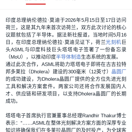
印度总理纳伦德拉·莫迪于2026年5月15日至17日访问
荷兰‌，这是其九年来首次访荷兰，双方此次讨论的核心
议题就包括了半导体。据法新社报道，当地时间5月16
日，在印度总理纳伦德拉·莫迪见证下，荷兰
光刻机
巨
头ASML与印度科技巨头塔塔电子签署了一份备忘录
（MoU），以推动印度
半导体制造
生态系统的发展。
通过此次合作，ASML将助力塔塔电子即将在古吉拉特
邦多莱拉（Dholera）建设的300毫米（12英寸）
晶圆厂
的成功建设，为Dholera晶圆厂提供的全方位先进光刻
工具和解决方案套件。两家公司还将合作发展国内人
才、供应链和研发项目，以支持Dholera晶圆厂的长期
成功。
塔塔电子首席执行官兼董事总经理Randhir Thakur博士
表示：“……ASML在整体光刻解决方案方面的深厚专业
知识将确保我们在多莱拉晶圆厂的及时投产，为全球客