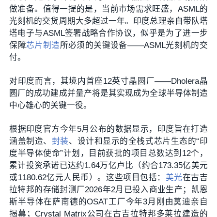
做准备。值得一提的是，当前市场需求旺盛，ASML的
光刻机的交货周期大多超过一年。印度总理亲自带队塔
塔电子与ASML签署战略合作协议，似乎是为了进一步
保障
芯片制造
所必须的关键设备——ASML光刻机的交
付。
对印度而言，其境内首座12英寸晶圆厂——Dholera晶
圆厂的成功建成并量产将是其实现成为全球半导体制造
中心雄心的关键一役。
根据印度官方今年5月公布的数据显示，印度旨在打造
涵盖制造、
封装
、设计和显示的全栈式芯片生态的“印
度半导体使命”计划，目前获批的项目总数达到12个，
累计投资承诺已达约1.64万亿卢比（约合173.35亿美元
或1180.62亿元人民币）。这些项目包括：
美光
在古吉
拉特邦的存储封测厂2026年2月已投入商业生产；凯恩
斯半导体在萨南德的OSAT工厂今年3月刚由莫迪亲自
揭幕；Crystal Matrix公司在古吉拉特邦多莱拉建造的