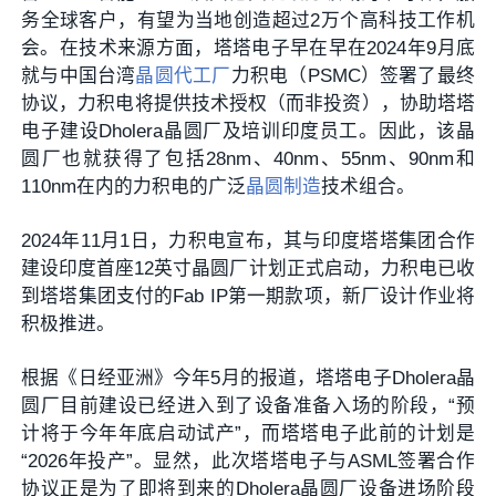
务全球客户，有望为当地创造超过2万个高科技工作机
会。在技术来源方面，塔塔电子早在早在2024年9月底
就与中国台湾
晶圆代工厂
力积电（PSMC）签署了最终
协议，力积电将提供技术授权（而非投资），协助塔塔
电子建设Dholera晶圆厂及培训印度员工。因此，该晶
圆厂也就获得了包括28nm、40nm、55nm、90nm和
110nm在内的力积电的广泛
晶圆制造
技术组合。
2024年11月1日，力积电宣布，其与印度塔塔集团合作
建设印度首座12英寸晶圆厂计划正式启动，力积电已收
到塔塔集团支付的Fab IP第一期款项，新厂设计作业将
积极推进。
根据《日经亚洲》今年5月的报道，塔塔电子Dholera晶
圆厂目前建设已经进入到了设备准备入场的阶段，“预
计将于今年年底启动试产”，而塔塔电子此前的计划是
“2026年投产”。显然，此次塔塔电子与ASML签署合作
协议正是为了即将到来的Dholera晶圆厂设备进场阶段