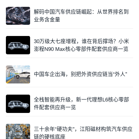
解码中国汽车供应链崛起：从世界排名到
业务含金量
30万级大七座增程，谁在背后撑场？小米
澎程N90 Max核心零部件配套供应商一览
中国车企出海，别把外资供应链当“外人”
全栈智能再升级，新一代理想L6核心零部
件配套供应商一览
三十余年“硬功夫"，江阳磁材构筑汽车供应
链的硬核底座