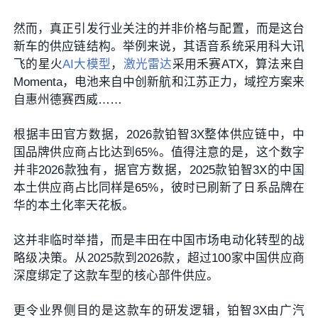
然而，真正引发行业关注的并非价格与配置，而是这台
新车的供应链结构。举例来说，其语音系统采用科大讯
飞的星火
AI大模型
，
激光雷达
采用禾赛ATX，算法来自
Momenta，电池来自中创新航和江苏正力，域控方案来
自惠州德赛西威……
根据丰田官方数据，2026款铂智3X整体供应链中，中
国品牌供应商占比达到65%。值得注意的是，这个数字
并非2026款独有，据官方数据，2025款铂智3X的中国
本土供应商占比同样是65%，彼时已刷新了日系品牌在
华的本土化率天花板。
这并非临时举措，而是丰田在中国市场电动化转型的战
略级决策。从2025款到2026款，超过100家中国供应商
深度绑定了这款车型的核心部件供应。
更令业界侧目的是这款车的研发逻辑，铂智3X由广汽