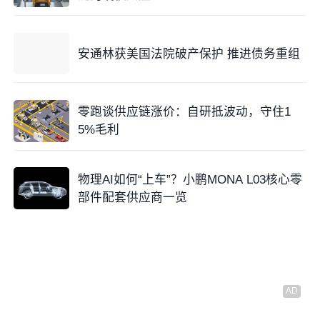
安通林获美国法院破产保护 推进债务重组
零跑谈供应链涨价：自研抵波动，守住1
5%毛利
物理AI如何“上车”？小鹏MONA L03核心零
部件配套供应商一览