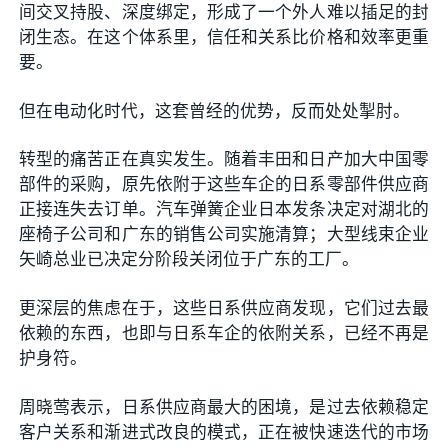
间交叉持股、深度绑定，形成了一个外人难以插足的封
闭生态。在这个体系里，信任和关系比价格和效率更重
要。
但在电动化时代，这套曾经的优势，反而处处掣肘。
转型的痛苦正在真实发生。随着丰田和日产加大中国零
部件的采购，原先依附于这些车企的日系零部件供应商
正接连失去订单。汽车弹簧企业日本发条决定对湖北的
座椅子公司和广东的销售公司实施清算；大型线束企业
矢崎总业已决定分阶段关闭位于广东的工厂。
更深层的焦虑在于，这些日系供应商发现，它们过去最
依赖的东西，也即与日系车企的依附关系，已经不再是
护身符。
周晓莺表示，日系供应商最大的困境，是过去依赖稳定
客户关系和渐进式改良的模式，正在被快速迭代的市场