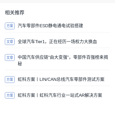
相关推荐
汽车零部件ESD静电通电试验搭建
方案
全球汽车Tier1，正在经历一场权力大换血
文章
中国汽车供应链“由大变强”，零部件百强榜来揭
文章
秘
虹科方案丨LIN/CAN总线汽车零部件测试方案
方案
虹科方案丨虹科汽车行业一站式AR解决方案
方案