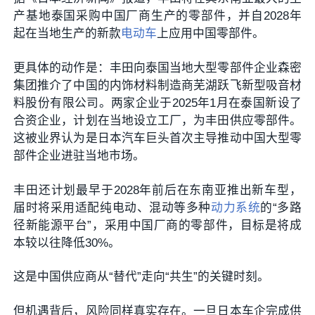
产基地泰国采购中国厂商生产的零部件，并自2028年
起在当地生产的新款
电动车
上应用中国零部件。
更具体的动作是：丰田向泰国当地大型零部件企业森密
集团推介了中国的内饰材料制造商芜湖跃飞新型吸音材
料股份有限公司。两家企业于2025年1月在泰国新设了
合资企业，计划在当地设立工厂，为丰田供应零部件。
这被业界认为是日本汽车巨头首次主导推动中国大型零
部件企业进驻当地市场。
丰田还计划最早于2028年前后在东南亚推出新车型，
届时将采用适配纯电动、混动等多种
动力系统
的“多路
径新能源平台”，采用中国厂商的零部件，目标是将成
本较以往降低30%。
这是中国供应商从“替代”走向“共生”的关键时刻。
但机遇背后，风险同样真实存在。一旦日本车企完成供