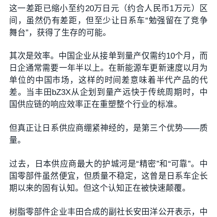
这一差距已缩小至约20万日元（约合人民币1万元）区
间，虽然仍有差距，但至少让日系车“勉强留在了竞争
舞台”，获得了生存的可能。
其次是效率。中国企业从接单到量产仅需约10个月，而
日企通常需要一年半以上。在新能源车更新速度以月为
单位的中国市场，这样的时间差意味着半代产品的代
差。当丰田bZ3X从企划到量产远快于传统周期时，中
国供应链的响应效率正在重塑整个行业的标准。
但真正让日系供应商绷紧神经的，是第三个优势——质
量。
过去，日本供应商最大的护城河是“精密”和“可靠”。中
国零部件虽然便宜，但质量不稳定，这曾是日系车企长
期以来的固有认知。但这个认知正在被快速颠覆。
树脂零部件企业丰田合成的副社长安田洋公开表示，中