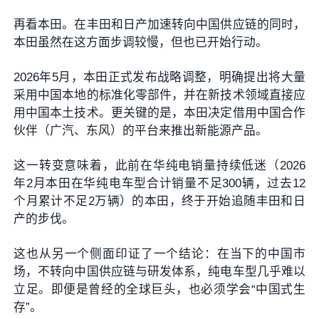
再看本田。在丰田和日产加速转向中国供应链的同时，
本田虽然在这方面步调较慢，但也已开始行动。
2026年5月，本田正式发布战略调整，明确提出将大量
采用中国本地的标准化零部件，并在新技术领域直接应
用中国本土技术。更关键的是，本田决定借用中国合作
伙伴（广汽、东风）的平台来推出新能源产品。
这一转变意味着，此前在华纯电销量持续低迷（2026
年2月本田在华纯电车型合计销量不足300辆，过去12
个月累计不足2万辆）的本田，终于开始追随丰田和日
产的步伐。
这也从另一个侧面印证了一个结论：在当下的中国市
场，不转向中国供应链与研发体系，纯电车型几乎难以
立足。即便是曾经的全球巨头，也必须学会“中国式生
存”。