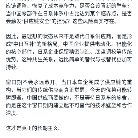
应链调整、恢复了成本竞争力，是否会设置新的壁垒？
当中国零部件在日系体系中占比达到某个临界点，是否
会触发“供应链安全”的担忧？这些风险真实存在。
因此，最理想的状态从来不是取代日系供应商，而是形
成“中日互补”的新格局，中国企业提供电动化、智能化
的核心部件，日系企业保留精密制造、底盘调校等传统
优势。这种共生关系，远比简单的替代与被替代更加可
持续。
窗口期不会永远敞开。当日本车企完成了供应链的重
构，当它们的传统供应商真正觉醒，今天的优势可能转
瞬即逝。中国供应商要做的，不是等待日系车的施舍，
而是在这个窗口期内建立起不可替代的技术壁垒和合作
深度。
这才是真正的长期主义。