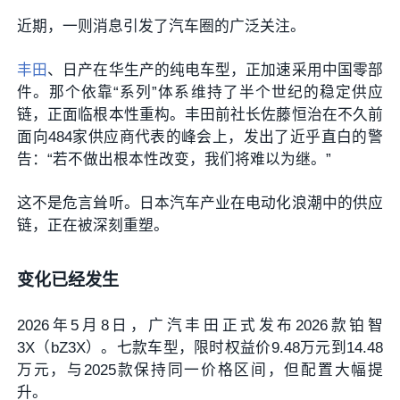
近期，一则消息引发了汽车圈的广泛关注。
丰田
、日产在华生产的纯电车型，正加速采用中国零部
件。那个依靠“系列”体系维持了半个世纪的稳定供应
链，正面临根本性重构。丰田前社长佐藤恒治在不久前
面向484家供应商代表的峰会上，发出了近乎直白的警
告：“若不做出根本性改变，我们将难以为继。”
这不是危言耸听。日本汽车产业在电动化浪潮中的供应
链，正在被深刻重塑。
变化已经发生
2026年5月8日，广汽丰田正式发布2026款铂智
3X（bZ3X）。七款车型，限时权益价9.48万元到14.48
万元，与2025款保持同一价格区间，但配置大幅提
升。