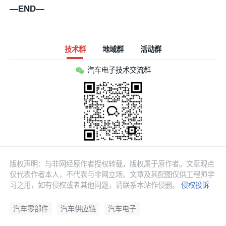
—END—
技术群
地域群
活动群
汽车电子技术交流群
版权声明：与非网经原作者授权转载，版权属于原作者。文章观点
仅代表作者本人，不代表与非网立场。文章及其配图仅供工程师学
习之用，如有侵权或者其他问题，请联系本站作侵删。
侵权投诉
汽车零部件
汽车供应链
汽车电子