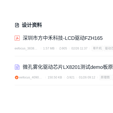
设计资料
深圳市方中禾科技-LCD驱动FZH165
eefocus_3838556
1.57 MB
905
02/26 11:37
单片机
驱动
微孔雾化驱动芯片LX8201测试demo板
eefocus_4090602
150.50 KB
921
01/26 09:12
原理图