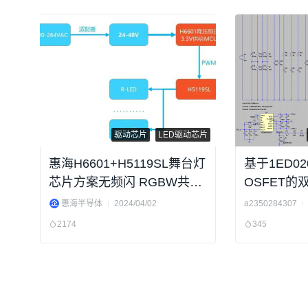
驱动芯片
LED驱动芯片
惠海H6601+H5119SL舞台灯
基于1ED020
芯片方案无频闪 RGBW共阳
OSFET的
12V/24V/36V大功率
Spice仿真
惠海半导体
2024/04/02
a2350284307
2174
345