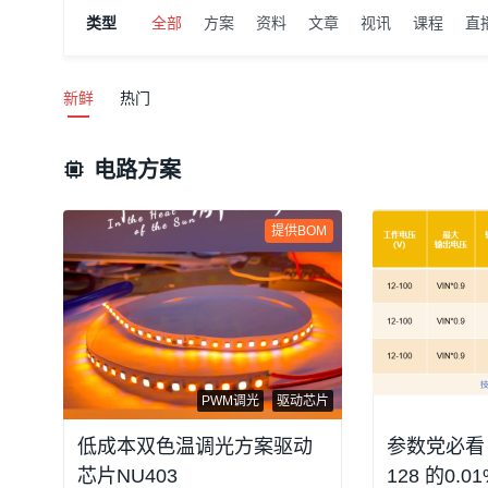
类型
全部
方案
资料
文章
视讯
课程
直
新鲜
热门
电路方案
提供BOM
PWM调光
驱动芯片
低成本双色温调光方案驱动
参数党必看！F
芯片NU403
128 的0