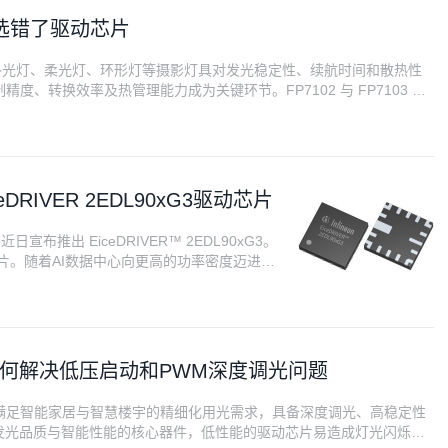
选错了驱动芯片
补光灯、柔光灯、环形灯等摄影灯具对发光稳定性、续航时间和散热性
、转换效率及热管理能力成为关键环节。FP7102 与 FP7103 是
率和散热设计方面可提供对应方案。下文从参数指标、方案特点和应用场
RIVER 2EDL90xG3驱动芯片
宣布推出 EiceDRIVER™ 2EDL90xG3。
芯片。随着AI数据中心向更高的功率密度迈进，
硅与氮化镓方案。这对 HV/MV IBC 设计
如何解决低压启动和PWM深度调光问题
满足智能家居与智慧楼宇的精细化用光需求，具备深度调光、高稳定性
灯发光品质与智能性能的核心器件，低性能的驱动芯片易造成灯光闪烁、