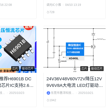
？
/16 22:08
调光IC小雅
04/10 13:19
728
芯片
驱动芯片
芯片
驱动芯片
荐H6901B DC
24V36V48V60V72V降压12V
芯片IC支持2.6V
9V6V8A大电流 LED灯驱动芯
2V30V36V
片H5449L
东莞市惠洋科技有限公司
2025/10/23
东莞市惠洋科技有限公司
2025/10/21
1942