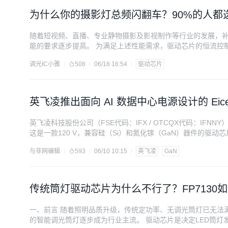
为什么你的摄影灯总频闪翻车？90%的人都
随着短视频、直播、专业静物摄影及影视制作等行业的发展，
能的要求逐步提高。 为满足上述性能需求，驱动芯片的恒流控制精度
适用于 LED 照明的降压恒流驱动芯片，在恒流精度、转换效
调光IC小雅
508
06/18 16:54
驱动芯片
景三个方面，介绍这两款芯片在摄
英飞凌推出面向 AI 数据中心电源设计的 EiceD
英飞凌科技股份公司（FSE代码：IFX / OTCQX代码：IFNNY）近日
这是一款120 V，兼容硅（Si）和氮化镓（GaN）器件的驱动
电源工程师会希望在不更改 PCB 的情况下，能够灵活地评估和比较
与非网编辑
593
06/10 10:15
英飞凌
GaN
尤为重要。2EDL90xG3直接满足了这一需求。其独特
传统筒灯驱动芯片为什么不行了？FP7130
一、前言 随着照明品质升级，传统定功率、无调光筒灯已无法
的智能调光筒灯逐步成为行业主流。 驱动芯片是决定LED筒