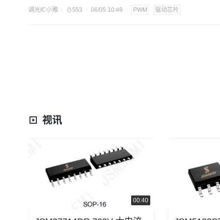
亮度不均、低压启动异常等故障，影响照明效果与灯具寿命。FP
调光IC小雅
553
06/05 10:49
PWM
驱动芯片
耗、高稳定性等优势，本文将结合FP713
视讯
00:40