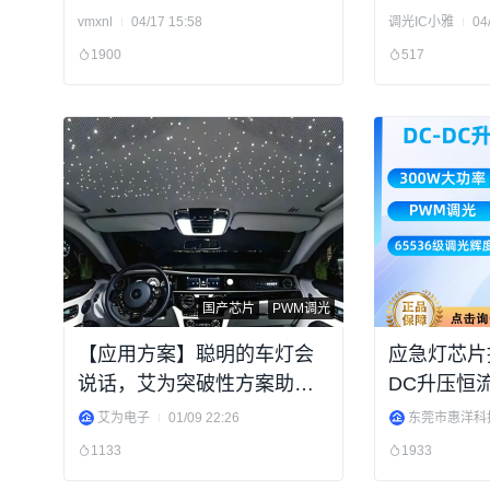
头还是实力
vmxnl
04/17 15:58
调光IC小雅
04
1900
517
国产芯片
PWM调光
【应用方案】聪明的车灯会
应急灯芯片推
说话，艾为突破性方案助力
DC升压恒流
车灯交互升级
3.3V3.7V1
艾为电子
01/09 22:26
1133
1933