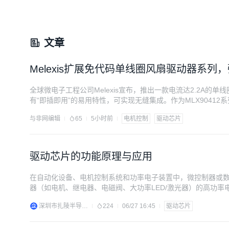
文章
Melexis扩展免代码单线圈风扇驱动器系列，
全球微电子工程公司Melexis宣布，推出一款电流达2.2A的单线
有“即插即用”的易用特性，可实现无缝集成。作为MLX9041
的可配置性和更平稳的电机控制。该芯片针对运行条件较为苛
与非网编辑
65
5小时前
电机控制
驱动芯片
统、AI工作站GPU、不间断电源（UPS）、工业驱动器及家用
驱动芯片的功能原理与应用
在自动化设备、电机控制系统和功率电子装置中，微控制器或
器（如电机、继电器、电磁阀、大功率LED/激光器）的高功率
的核心作用是作为控制单元与功率开关器件（如MOSFET、IG
深圳市扎陵半导体有限公司
224
06/27 16:45
驱动芯片
或5V）、低电流（毫安级），无法直