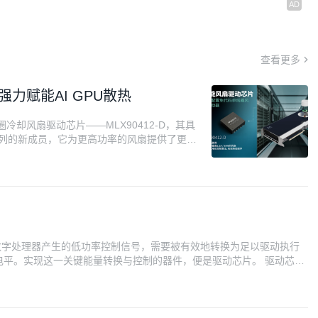
查看更多
强力赋能AI GPU散热
圈冷却风扇驱动芯片——MLX90412-D，其具
2系列的新成员，它为更高功率的风扇提供了更强
刻的场景进行了优化，适用于数据中心供电系
电器等领域。 现代电子系统日
数字处理器产生的低功率控制信号，需要被有效地转换为足以驱动执行
电平。实现这一关键能量转换与控制的器件，便是驱动芯片。 驱动芯片
BT）之间的接口和放大器。微控制器输出的信号通常为低电压（如3.3V