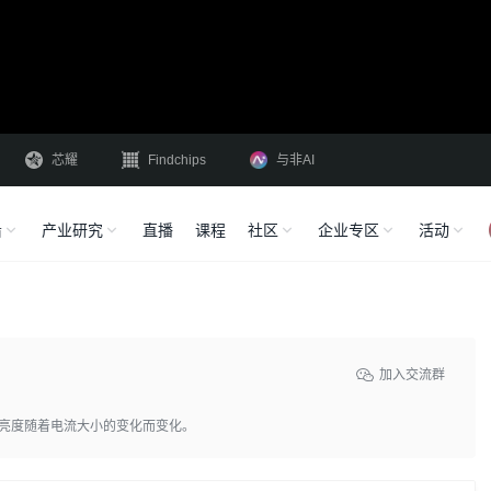
芯耀
Findchips
与非AI
沿
产业研究
直播
课程
社区
企业专区
活动
加入交流群
其亮度随着电流大小的变化而变化。