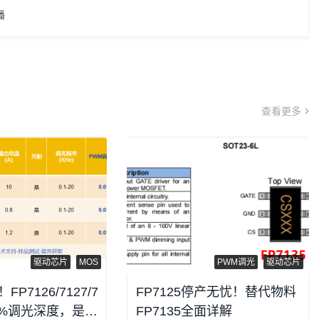
播
查看更多
驱动芯片
MOS
PWM调光
驱动芯片
P7126/7127/7
FP7125停产无忧！替代物料
.01%调光深度，是噱
FP7135全面详解