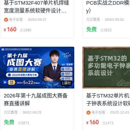
基于STM32F407单片机焊缝
PCB实战之DDR模块
宽度测量系统软硬件设计原
y）
理讲解（附件含资料）
电子创客
06/04 09:37
凡亿教育
06/03 09:30
160
免费
¥
1980
3815
1课时
2026年第十九届成图大赛备
基于STM32单片
赛直播讲解
子钟表系统设计软
讲解（附件含资料
凡亿教育
06/02 09:25
电子创客
05/25 10:43
160
免费
¥
5871
1471