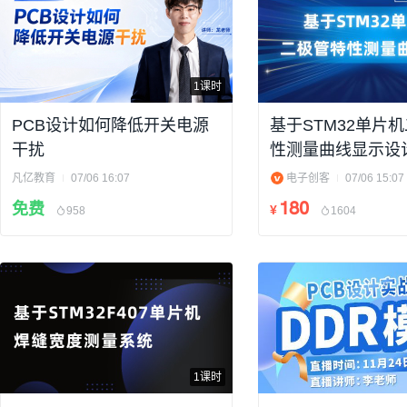
1课时
PCB设计如何降低开关电源
基于STM32单片
干扰
性测量曲线显示设
设计原理讲解（附
凡亿教育
07/06 16:07
电子创客
07/06 15:07
料）
180
免费
¥
958
1604
1课时