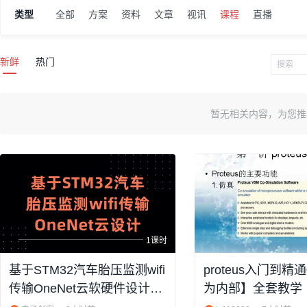
类型
全部
方案
资料
文章
视讯
课程
直播
新鲜
热门
暂无相关内容，为您推
1课时
基于STM32汽车胎压监测wifi
proteus入门到精通
传输OneNet云软硬件设计原
为内部】全套教学