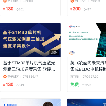
理讲解（附件含资料）
电子创客
2小时前
tv113223
7小时前
130
200
¥
¥
201
417
1课时
基于STM32单片机气压激光
英飞凌面向未来汽
测距三轴加速度采集 软硬件
集成BLDC电机控
设计原理讲解（附件含资
电子创客
07/14 16:47
英飞凌
07/09 17:10
料）
130
免费
¥
549
2223