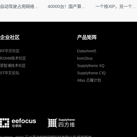
自动驾驶占用网络还需要数据标注吗？
40000台！国产算力大单开标，华为鲲鹏成大赢家
一个核XIP，另一个核如何IAP？
企业社区
产品矩阵
RF中文社区
Datasheet5
ROHM技术社区
bom2buy
恩智浦技术社区
Supplyframe XQ
ST中文论坛
Supplyframe CIQ
Atlas 芯耀计划