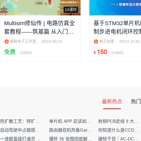
14课时
Multisim修仙传 | 电路仿真全
基于STM32单片机
套教程——筑基篇 从入门到
制步进电机闭环控
精通
件设计原理讲解（
细易电子工作室
05/18 09:23
电子创客
05/13 10:41
料）
150
免费
¥
6003
4660
最新热点
热门
热扩散工艺：锌扩散非吸收窗口制备揭秘
单片机 APP 应该如何调试？
射频PCB走线 9 大高频致命坑！踩中一个，匹配直接报废
自动驾驶中占据感知网络是如何识别障碍物的？
路由器双机热备Gateway重定向不通问题
你知道什么是CCDF吗？它有什么用？
一道题直接打通灵敏度・链路预算・传播模型任督二脉
爆肝 36 张图彻底解释清楚 AI 圈 136 个造词艺术！
硬核干货｜AC-DC工作原理 + PCB设计要点，看完秒懂电源设计！