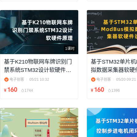
1课时
基于K210物联网车牌识别门
基于STM32单片机M
禁系统STM32设计软硬件原
拟数据采集器软硬
理讲解（附件含资料）
理讲解（附件含资
电子创客
05/21 10:32
电子创客
05/20 09:21
160
160
¥
¥
1744
1396