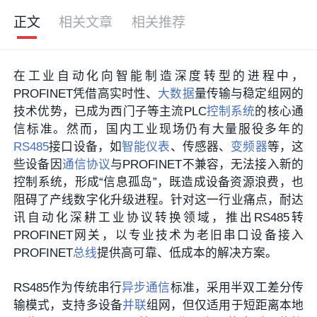
正文
相关文章
相关推荐
在工业自动化向智能制造深度转型的进程中，
PROFINET凭借高实时性、
大数据
量传输与稳定组网的
技术优势，已成为西门子等主流PLC
控制系统
的核心通
信标准。然而，国内工业现场仍有大量服役多年的
RS485
接口设备，如
智能仪表
、传感器、
变频器
等，这
些设备因
通信协议
与PROFINET不兼容，无法接入新的
控制系统，形成“信息孤岛”，既造成设备资源浪费，也
阻碍了产线数字化升级进程。针对这一行业痛点，耐达
讯自动化深耕工业协议转换领域，推出RS485转
PROFINET网关，以专业技术为老旧串口设备接入
PROFINET
总线
提供高可靠、低成本的解决方案。
RS485作为传统串行
异步通信
标准，采用半双工差分传
输模式，支持多设备
并联
组网，但仅适用于短距离本地