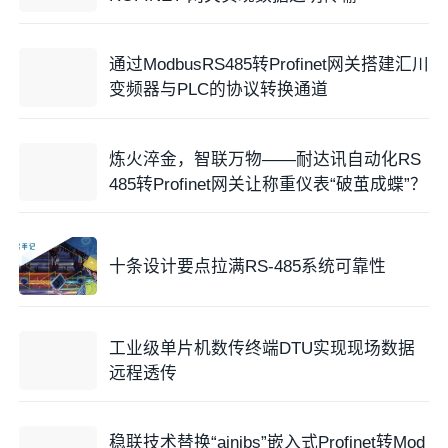
通过ModbusRS485转Profinet网关搭建汇川
变频器与PLC的协议转换通道
炼火淬金，智联万物——耐达讯自动化RS
485转Profinet网关让称重仪表“破茧成蝶”？
十条设计要点拉满RS-485系统可靠性
工业级单片机数传终端DTU实现现场数据
远程透传
稳联技术替换“ainibs”嵌入式Profinet转Mod