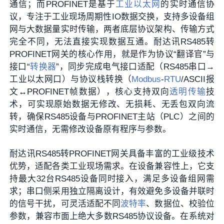
通信；而PROFINET是基于
工业以太网
的实时通信协
议，专注于工业现场周期性IO数据交换，支持多设备组
网与大数据量实时传输，两者底层协议架构、传输方式
完全不同，无法直接实现数据互通。耐达讯RS485转
PROFINET网关的核心作用，就是作为协议“翻译官”与
接口“
转换器
”，同步完成电气接口适配（RS485串口→
工业以太网口）与协议栈转换（
Modbus
-
RTU
/ASCII报
文↔PROFINET帧数据），核心支持双向
透明传输
技
术，可实现原始数据无修改、无损耗、无丢包双向流
转，确保RS485设备与PROFINET主站（PLC）之间的
实时通信，无需修改设备原有程序与参数。
耐达讯RS485转PROFINET网关具备丰富的工业级技术
优势，适配各类工业现场需求。在设备兼容性上，它支
持最大32台RS485设备同时接入，满足多设备组网需
求；串口侧采用独立隔离设计，有效避免多设备并联时
的信号干扰，可灵活适配不同
波特率
、数据位、校验位
参数，兼容市面上绝大多数RS485协议设备。在系统对