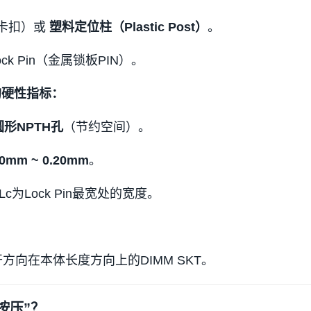
配合卡扣）或
塑料定位柱（Plastic Post）
。
Lock Pin（金属锁板PIN）。
in的硬性指标：
圆形NPTH孔
（节约空间）。
.10mm ~ 0.20mm
。
为Lock Pin最宽处的宽度。
开方向在本体长度方向上的DIMM SKT。
按压”？