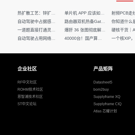
1. 选型阶段：优先塑料柱
热扩散工艺：锌扩散非吸收窗口制备揭秘
单片机 APP 应该如何调试？
在选用DIMM Socke
自动驾驶中占据感知网络是如何识别障碍物的？
路由器双机热备Gateway重定向不通问题
本。如果有，直接选用，
一道题直接打通灵敏度・链路预算・传播模型任督二脉
爆肝 36 张图彻底解释清楚 AI 圈 136 个造词艺术！
自动驾驶占用网络还需要数据标注吗？
40000台！国产算力大单开标，华为鲲鹏成大赢家
2. Layout阶段：画好椭圆
如果必须使用金属Lock P
企业社区
产品矩阵
测量：
确认规格书中的L
RF中文社区
Datasheet5
计算：
设定椭圆孔长轴
ROHM技术社区
bom2buy
Lc + 0.15mm
恩智浦技术社区
Supplyframe XQ
（取中间值）。
ST中文论坛
Supplyframe CIQ
Atlas 芯耀计划
绘制：
在PCB
封装
库中，
方向：
确保椭圆的长轴方