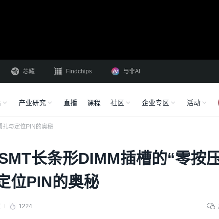
芯耀
Findchips
与非AI
沿
产业研究
直播
课程
社区
企业专区
活动
圆孔与定位PIN的奥秘
SMT长条形DIMM插槽的“零按压
定位PIN的奥秘
家
1224