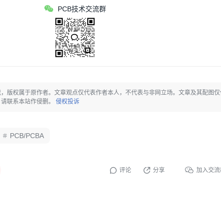
PCB技术交流群
的弹性，即使孔径稍微偏小，也能顺势挤入，不会损坏P
N产生的刚性应力。
载，版权属于原作者。文章观点仅代表作者本人，不代表与非网立场。文章及其配图仅
（Oval Hole）设计
，请联系本站作侵删。
侵权投诉
ock Pin时，
椭圆形NPTH孔
是解决空间与公差矛盾
PCB/PCBA
评论
分享
加入交流
tion）：
允许DIMM Socket在贴装时有轻微的进退余量