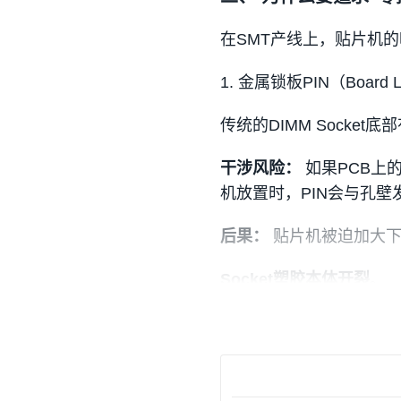
在SMT产线上，贴片机的吸
1. 金属锁板PIN（Board 
传统的DIMM Socket
干涉风险：
如果PCB上的
机放置时，PIN会与孔壁
后果：
贴片机被迫加大下
Socket塑胶本体开裂
。
PCB焊盘受损或起泡
。
元件贴装高度不一（Coplana