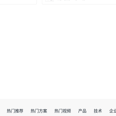
cklist）
cket设计能通过DFM审核，请执行以下步骤：
热门推荐
热门方案
热门视频
产品
技术
企