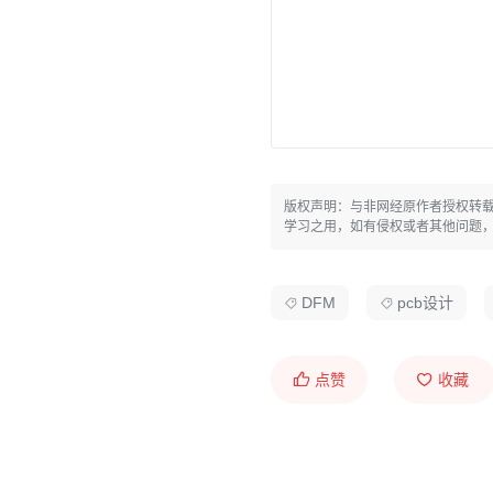
2. 塑料定位柱的优势
柔性好：
塑料柱具有一定
件本体。
无应力：
避免了金属PI
版权声明：与非网经原作者授权转
三、 核心黑科技：椭圆孔
学习之用，如有侵权或者其他问题
当不得不使用金属Board L
案。
DFM
pcb设计
1. 为什么要用椭圆？
点赞
收藏
长轴方向（Length Direc
台对位。