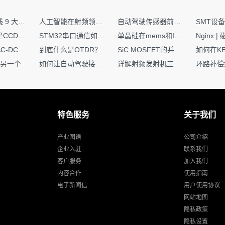
射频PCB走线 9 大高频致命坑！踩中一个，匹配直接报废
人工智能在射频领域的创新应用与顶刊论文解析
自动驾驶传感器前融合与后融合技术上有何区别？
t型号时，咨询供应商是否有
塑料定位柱（Plastic Locating P
你知道什么是CCDF吗？它有什么用？
STM32串口通信如何处理不定长数据？这两种方法你都了解嘛？
单晶硅在mems和IC中作用的区别
这是最安全的方案。
硬核干货｜AC-DC工作原理 + PCB设计要点，看完秒懂电源设计！
到底什么是OTDR？
SiC MOSFET的并联设计要点
一个核XIP，另一个核如何IAP？
如何让自动驾驶接管设计更合理？
详解射频发射机三大架构：原理、应用与设计要点
in：
特色服务
关于我们
c值。
产业图谱
公司介绍
为
企业入驻
联系我们
客户服务
加入我们
内容合作
使用指南
电子新闻信
用户使用协议
将NPTH孔改为椭圆形（Slot/Oval）。
网站地图
隐私政策
向与DIMM的长度方向一致。
隐私设置