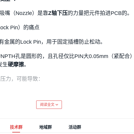
嘴（Nozzle）是靠
Z轴下压
的力量把元件拍进PCB的。
Lock Pin）的痛点
底部有金属的Lock Pin，用于固定插槽防止松动。
NPTH孔是圆形的，且孔径仅比PIN大0.05mm（紧配合
发生
硬摩擦
。
压力，可能导致：
阅读全文
rity issue）
。
技术群
地域群
活动群