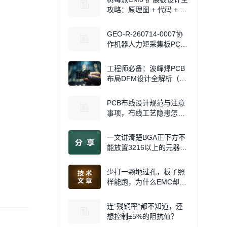
攻略：原理图 + 代码 + 驱
动！
GEO-R-260714-0007协
作机器人力矩采集板PCB
A：前置 DFM 优化铸就高
可靠性
工程师必备：波峰焊PCB
布局DFM设计全解析（附
工艺要求）
PCB布线设计规范与注意
事项，布线工艺隐患怎么
提前排查？
一文讲清楚BGA正下方不
能放置3216以上的元器件
的原因
少打一颗地过孔，板子照
样能跑，为什么EMC却可
能过不了？
连“残铜率”都不知道，还
想控制±5%的阻抗值？