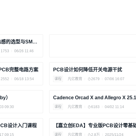
ion）：
严格控制宽度，防止元件在炉内
回流焊
时左右晃
的Lock Pin最宽处宽度（Lc）为
2.00mm
。
车载摄像头MIPI接口共模电感的选型与SMT加工要点
说明
1753
06/26 11:46
来自Connector规格书
转PCB完整电路方案
PCB设计如何降低开关电源干扰
20 mm
考虑公差后的安全余量
2552
06/18 13:54
课程
凡亿教育
2679
07/06 16:07
0 mm
设计目标值
by）
03 09:30
课程
凡亿教育
6183
04/02 11:14
 至 Lc + 0.20mm (推荐)
PCB设计入门课程
17 09:15
课程
凡亿教育
2.8万
2025/11/24