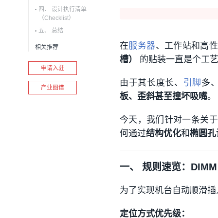
四、 设计执行清单
（Checklist）
五、 总结
在
服务器
、工作站和高
相关推荐
槽）
的贴装一直是个工艺
申请入驻
由于其长度长、
引脚
多
产业图谱
板、歪斜甚至撞坏吸嘴
。
今天，我们针对一条关
何通过
结构优化
和
椭圆孔
一、 规则速览：DIMM 
为了实现机台自动顺滑插
定位方式优先级：