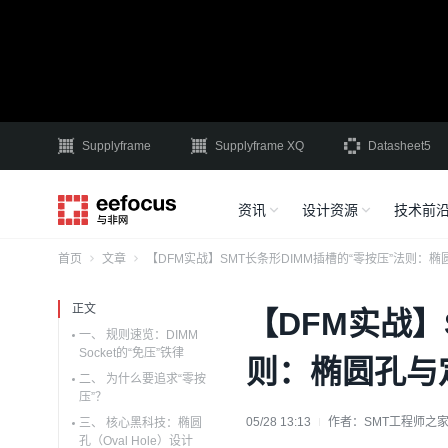
Supplyframe
Supplyframe XQ
Datasheet5
资讯
设计资源
技术前
首页
文章
【DFM实战】SMT长条形DIMM插槽的“零按压”法则：椭
正文
【DFM实战】
一、 规则速览：DIMM
Socket的“免压”铁律
则：椭圆孔与
二、 为什么要追求“零按
压”？
05/28 13:13
作者：
SMT工程师之
三、 核心黑科技：椭圆
孔（Oval Hole）设计