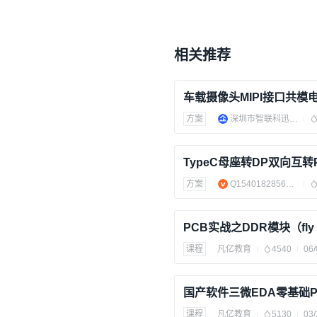
短轴方向（Width Direct
2. 公差计算详解
相关推荐
假设您的DIMM Socket
参数
数值
方案
深圳市智联科迅科技有限公司
Lc (PIN宽度)
2.00 mm
TypeC母座转DP双向互
间隙 (Gap)
+0.10 ~ 0.
方案
Q1540182856方案电路
Lp (孔径长轴)
2.10 ~ 2.2
PCB实战之DDR模块（fly 
计算公式：
课程
凡亿教育
4540
06/
Lp = Lc + 0.10mm (最小)
国产软件三微EDA零基础
课程
凡亿教育
5130
03/