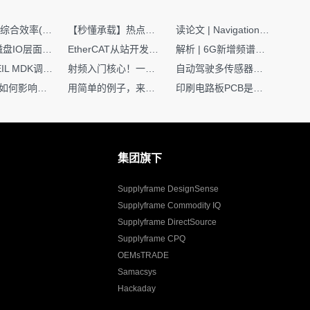
SMT设备综合效率(OEE)计算有很多版本，这个版本最直接明了全面！
【秒懂承载】热点技术名词 -“SerDes”
读论文 | Navigation World Models: 构建机器人视觉导航的“想象力引擎“
ost）
版
Nginx | 磁盘IO层面性能优化：error日志内存环形缓冲区及小文件sendfile零拷贝技术
EtherCAT从站开发避坑指南：30分钟搞定ESI XML（上）
解析 | 6G新增频谱版图：U6G、FR3、Sub-THz，3GPP Rel-19/Rel-20标准
如何在KEIL MDK调试时避免看门狗引起的复位？
射频入门核心！一文搞懂阻抗匹配到底是什么
自动驾驶多传感器前融合，到底提前融合了什么？
环路补偿如何影响你的电源稳定性
用简单的例子，来理解C指针
印刷电路板PCB是怎么设计出来的？第二篇：进阶篇细说Layout流程
集团旗下
Supplyframe DesignSense
Supplyframe Commodity IQ
Supplyframe DirectSource
Supplyframe CPQ
OEMsTRADE
Samacsys
Hackaday