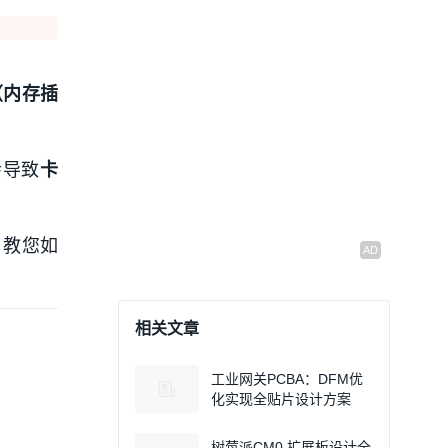
t（内存插
会导致
卡
，教您如
相关文章
工业网关PCBA：DFM优
化实现全贴片设计方案
树莓派CM0 扩展板设计全