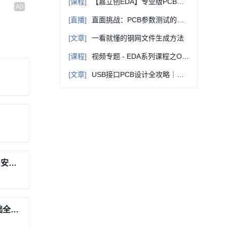
动。
[课程]
【嘉立创EDA】专业版PCB设计零基础全流程视频教程100讲（已完结）
[直播]
直面挑战：PCB参数测试的难点与突破之道
[文章]
一看就懂的钢网文件生成方法
[课程]
视频专题 - EDA系列课程之OrCAD+PADS
[文章]
USB接口PCB设计全攻略｜从Type-C到高速布线，一文掌握核心要点
Cadence Orcad X and Allegro X 25.1安装视频
【嘉立创EDA】专业版PCB设计零基础全流程视频教程100讲（已完结）