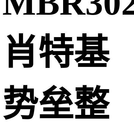
MBR30
肖特基
势垒整