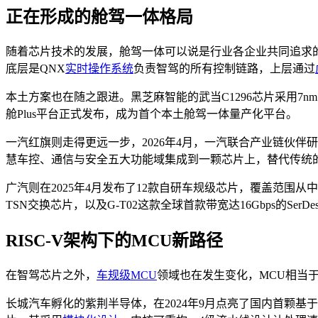
正在形成的舱驾一体格局
随着芯片技术的发展，舱驾一体可以说是行业各企业共同追求的方
底层是QNX
实时操作系统
负责智驾的所有控制链路，上层通过
本土方案也在随之跟进。黑芝麻智能的武当C1296芯片采用7
舱Plus平台正式发布，成为首个本土舱驾一体量产化平台。
一汽红旗则走得更远一步，2026年4月，一汽联合产业链伙
慧车控、通信与安全五大功能域集成到一颗芯片上，替代传统的
广汽则在2025年4月发布了12款自研车规级芯片，覆盖范围从
TSN交换芯片，以及G-T02这款全球首款带宽达16Gbps的SerD
RISC-V架构下的MCU新路径
在智驾芯片之外，
车规级MCU
领域也在发生变化，MCU相当
长城汽车孵化的紫荆半导体，在2024年9月点亮了国内首颗基于