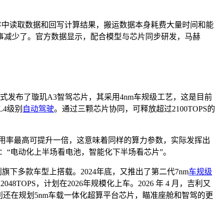
内存中读取数据和回写计算结果，搬运数据本身耗费大量时间和能
事减少了。官方数据显示，配合模型与芯片同步研发，马赫
式发布了璇玑A3智驾芯片，其采用4nm车规级工艺，这是目前
L4级别
自动驾驶
。通过三颗芯片协同，可释放超过2100TOPS的
用率最高可提升一倍，这意味着同样的算力参数，实际发挥出
“电动化上半场看电池，智能化下半场看‌芯片‌”。
下多款车型上搭载。2024年底，又推出了第二代7nm
车规级
8TOPS，计划在2026年规模化上车。2026 年 4 月，吉利又
配 。吉利还在规划5nm车载一体化超算平台芯片，瞄准座舱和智驾的更