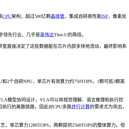
核
CPU
架构，超过500亿颗
晶体管
，集成自研高性能
ISP
，像素处
个数字领先行业，几乎是
英伟达
Thor-U的两倍。
带宽直接决定了这些数据能在芯片内部多快地流动，最终影响系
和2个自研NPU，单芯片有效算力约750TOPS，1颗可抵3颗英
VLA模型协同设计，VLA可以将视觉理解、语言推理和执行控
执行的离散链路，因此对CPU多路
并行计算
的需求尤为突出，
单芯算力1280TOPS，两颗提供2560TOPS的整体算力。但