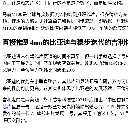
真正让这颗芯片区别于同行的不是这些数字，而是底层架构。
马赫M100是全球首款数据流架构端侧推理芯片，很多传统方
耗。理想的思路是让计算单元和数据同步流动，即数据一旦就
M100的端到端推理延迟比传统架构降低了40%，车辆的反应
直接推到4nm的比亚迪与稳步迭代的吉利
比亚迪进入智驾芯片赛道的时间不算早，但一出手就选择了最先进
国内工艺最先进的国产车规级智驾芯片。璇玑A3配置16核CPU，
总算力，单位算力功耗比同级低20%。
比亚迪的优势在于垂直整合，其芯片和算法都是自研，双方可
来的性能可能更高。这其实也体现了比亚迪的发展逻辑，王传福在2
吉利走的是两条线，旗下芯擎科技在2021年底推出了中国首颗
芯片
星辰一号，这是一款全场景高阶辅助驾驶芯片，CPU算力达250K
发布的新一代 AI 座舱芯片龙鹰二号，其采用 5 纳米工艺，AI
深层次融合。