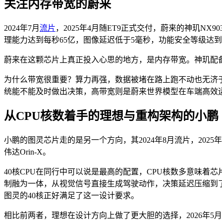
关注内存带宽的蔚来
2024年7月
流片
，2025年4月随ET9正式交付，蔚来的神玑NX
理能力达到每秒65亿，图像延迟低于5毫秒，功能安全等级达
蔚来在这颗芯片上真正投入心思的地方，是内存带宽。神玑配备
为什么带宽很重要？算力再强，数据被堵在路上跑不动也无济
统能不能及时做出决策，高带宽则是蔚来世界模型在车端高效
从CPU核数着手的理想与重构架构的小鹏
小鹏的图灵芯片走的是另一个方向，其2024年8月流片，2025年
伟达Orin-X。
40核CPU在同行中可以说是最高的配置，CPU核数多意味着
制融为一体，从视觉信号直接生成驾驶动作，决策延迟压缩到了
图灵的40核正好满足了这一设计要求。
相比前两者，理想在设计方向上做了更大胆的选择，2026年5月，