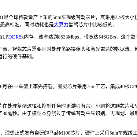
9031是全球首款量产上车的5nm车规级智驾芯片，其采用32核大小
到最高标准，同时功耗也是
大算力
智驾芯片中比较低的。
LP
DDR5
x内存，速率达到8533Mbps，带宽达546GB/s，这
于事，智驾芯片需要同时处理多路摄像头和激光雷达的数据流，
运行的硬件基础。
6月在G7车型上率先搭载。图灵芯片采用7nm工艺，集成40核CPU
芯片在处理复杂逻辑和控制任务时更游刃有余。小鹏将这颗芯片和
80毫秒。由于模型本身绕过了传统智驾中先识别、再规划、最后
理想正式发布自研的马赫M100芯片，硬件上采用5nm车规级工艺，