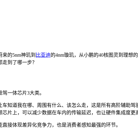
蔚来的5nm神玑到
比亚迪
的4nm璇玑，从小鹏的40核图灵到理想的1
都走到了哪一步？
舱驾一体芯片3大类。
让车知道我在哪、周围有什么、该怎么走，这是所有高阶辅助驾
颗芯片上，可以减少数据在车内的传输延迟，也让硬件集成度更
能直接体现差异化竞争力，也是消费者感知最强的环节。