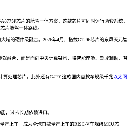
SA8775P芯片的舱驾一体方案，这款芯片可同时运行两套系统，
进口芯片舱驾一体路线。
大域的硬件级融合。2026年4月，搭载C1296芯片的东风天元智
的舱驾融合，而是面向中央计算架构，将智能座舱、驾驶辅助、智
计算处理芯片，此外还有G-T01这款国内首款车规级千兆
以太网
功能，过去长期依赖进口。
正式量产上车，成为全球首款量产上车的RISC-V车规级MCU芯