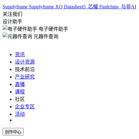
Supplyframe
Supplyframe XQ
Datasheet5
芯耀
Findchips
与非AI
关注我们
设计助手
电子硬件助手
元器件查询
资讯
设计资源
技术前沿
产业研究
直播
课程
社区
企业专区
活动
创作中心