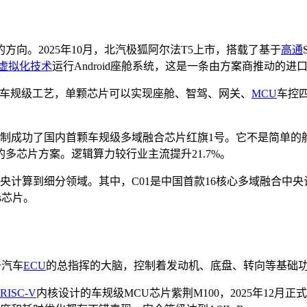
向。2025年10月，北汽极狐阿尔法T5上市，搭载了基于
高通
虚拟化技术
运行Android座舱系统，这是一条由方案商推动的
nm车规级工艺，单颗芯片可以实现座舱、智驾、网关、
MCU
车控四
伴研制成功了国内首颗车规级多域融合芯片红旗1号。它不是简单
多芯片方案。逻辑算力较行业主流提升21.7%。
中央计算到细分领域。其中，C01是中国首款16核心多域融合中央
es芯片。
于汽车
ECU
的总指挥的大脑，控制着发动机、底盘、转向等基础
RISC-V
内核设计的车规级MCU芯片紫荆M100，2025年12月