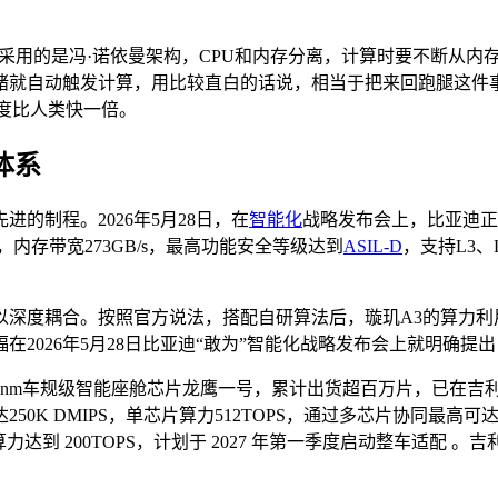
案采用的是冯·诺依曼架构，CPU和内存分离，计算时要不断从
绪就自动触发计算，用比较直白的话说，相当于把来回跑腿这件
速度比人类快一倍。
体系
的制程。2026年5月28日，在
智能化
战略发布会上，比亚迪正
内存带宽273GB/s，最高功能安全等级达到
ASIL-D
，支持L3、
以深度耦合。按照官方说法，搭配自研算法后，璇玑A3的算力利
026年5月28日比亚迪“敢为”智能化战略发布会上就明确提出：
7nm车规级智能座舱芯片龙鹰一号，累计出货超百万片，已在吉利旗
 DMIPS，单芯片算力512TOPS，通过多芯片协同最高可达204
 算力达到 200TOPS，计划于 2027 年第一季度启动整车适