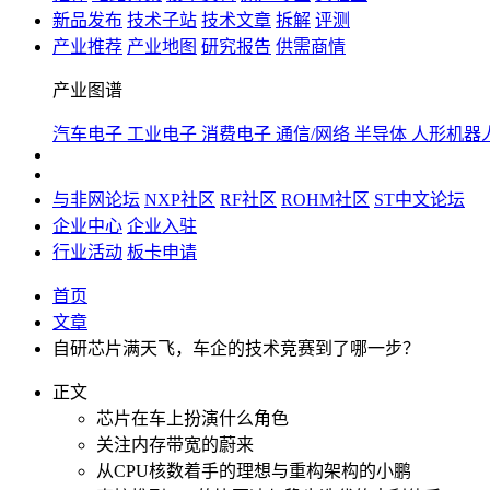
新品发布
技术子站
技术文章
拆解
评测
产业推荐
产业地图
研究报告
供需商情
产业图谱
汽车电子
工业电子
消费电子
通信/网络
半导体
人形机器
与非网论坛
NXP社区
RF社区
ROHM社区
ST中文论坛
企业中心
企业入驻
行业活动
板卡申请
首页
文章
自研芯片满天飞，车企的技术竞赛到了哪一步？
正文
芯片在车上扮演什么角色
关注内存带宽的蔚来
从CPU核数着手的理想与重构架构的小鹏