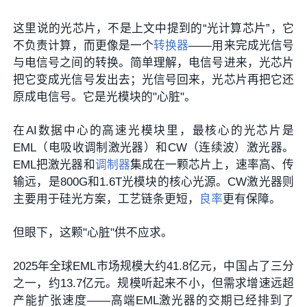
这里说的光芯片，不是上文中提到的“光计算芯片”，它
不负责计算，而更像是一个
转换器
——用来完成光信号
与电信号之间的转换。简单理解，电信号进来，光芯片
把它变成光信号发出去；光信号回来，光芯片再把它还
原成电信号。它是光模块的"心脏"。
在AI数据中心的高速光模块里，最核心的光芯片是
EML（电吸收调制激光器）和CW（连续波）激光器。
EML把激光器和
调制器
集成在一颗芯片上，速率高、传
输远，是800G和1.6T光模块的核心光源。CW激光器则
主要用于硅光方案，工艺链条更短，
良率
更有保障。
但眼下，这颗"心脏"供不应求。
2025年全球EML市场规模大约41.8亿元，中国占了三分
之一，约13.7亿元。规模听起来不小，但需求增速远超
产能扩张速度——高端EML激光器的交期已经排到了