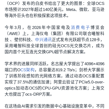
（OCP）发布的白皮书给出了更大的图景：全球OCS
市场预计2027年超过140亿美元。Meta、微软、亚马逊
等海外巨头也在积极探索这项技术。
今年3月，在2026年中国家电及
消费电子
博览会
（AWE）上，上海仪电（集团）有限公司联合曦智科
技 、壁仞科技、
中兴通讯
正式发布光跃超节点128卡，
采用曦智科技全球首创的硅光OCS光交换芯片，成为
国内首个光互连光交换GPU超节点解决方案。
学术界的进展同样活跃。名古屋大学提出了4096×4096
端口的O
CS架构
，总容量达819.2 Tb/s；剑桥大学展示
了训练阶段感知的光网络方案，通过动态OCS重配置
实现了37.5%的通信加速；阿里云验证了PCIe5.0-over-
optics加动态OCS的CPU-GPU资源池化方案；上海交
大也提出了ocs-DRP方案。
在这场由AI需求引发的数据中心基础设施变革中，不同