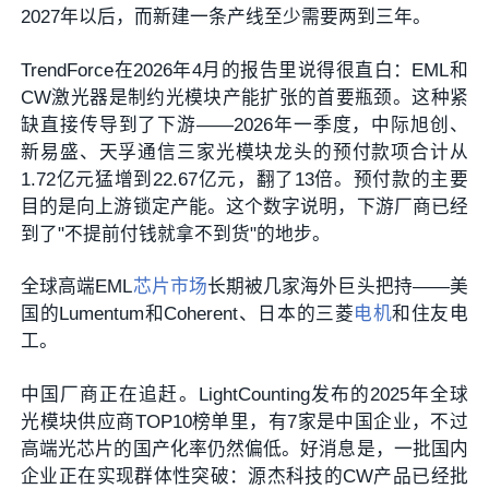
2027年以后，而新建一条产线至少需要两到三年。
TrendForce在2026年4月的报告里说得很直白：EML和
CW激光器是制约光模块产能扩张的首要瓶颈。这种紧
缺直接传导到了下游——2026年一季度，中际旭创、
新易盛、天孚通信三家光模块龙头的预付款项合计从
1.72亿元猛增到22.67亿元，翻了13倍。预付款的主要
目的是向上游锁定产能。这个数字说明，下游厂商已经
到了"不提前付钱就拿不到货"的地步。
全球高端EML
芯片市场
长期被几家海外巨头把持——美
国的Lumentum和Coherent、日本的三菱
电机
和住友电
工。
中国厂商正在追赶。LightCounting发布的2025年全球
光模块供应商TOP10榜单里，有7家是中国企业，不过
高端光芯片的国产化率仍然偏低。好消息是，一批国内
企业正在实现群体性突破：源杰科技的CW产品已经批