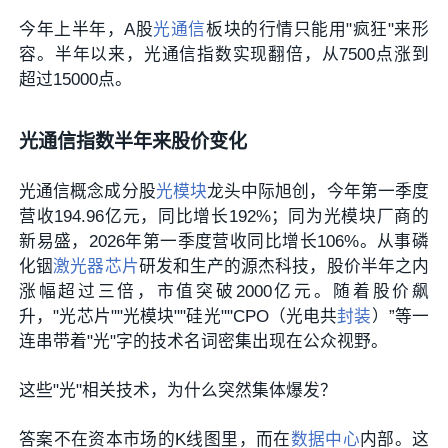
今年上半年，A股
光通信
板块的行情只能用"疯狂"来形
容。半年以来，光通信指数实现翻倍，从7500点涨到
超过15000点。
光通信指数半年来股价变化
光通信概念成分股
光模块
龙头中际旭创，今年第一季度
营收194.96亿元，同比增长192%；同为光模块厂商的
新易盛，2026年第一季度营收同比增长106%。从事磷
化铟
激光器
芯片
研发和生产的源杰科技，股价半年之内
涨幅超过三倍，市值突破2000亿元。随着股价飙
升，"光芯片""光模块""硅光""CPO（光电共
封装
）”等一
连串带着"光"字的技术名词密集出现在公众视野。
这些"光"相关技术，为什么突然集体爆发？
答案不在资本市场的K线图里，而在
数据中心
内部。这