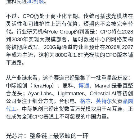
造和先进
3D封装
。
不过，CPO仍处于商业化早期。传统可插拔光模块在
灵活性和可维护性上还有优势，短期内不会被完全替
代。行业研究机构Yole Group的判断是：CPO将在2028
到2030年实现大规模部署，届时数据中心的网络架构
将被彻底改写。200G每通道的速率预计在2026到2027
年成为主流，这将为800G和1.6T光模块的CPO版本铺
平道路。
从产业链来看，这个赛道已经聚集了一批重量级玩家：
中际旭创（TeraHop）、思科、
博通
、Marvell是垂直整
合龙头；Ayar Labs、Lightmatter、Celestial AI等初创
公司专注于细分方向；台积电、
格芯
、
英特尔
负责
晶圆
代工
。中际旭创已经出货数百万光模块用于AI互连，正
在成为全球CPO赛道上不可忽视的中国力量。
光芯片：整条链上最紧缺的一环