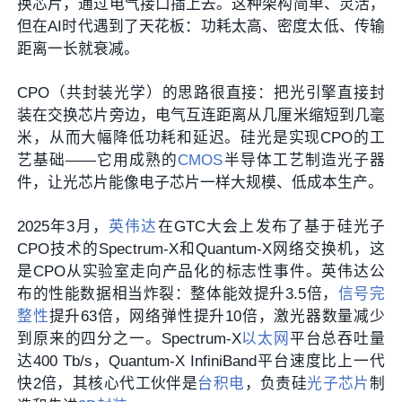
换芯片，通过电气接口插上去。这种架构简单、灵活，
但在AI时代遇到了天花板：功耗太高、密度太低、传输
距离一长就衰减。
CPO（共封装光学）的思路很直接：把光引擎直接封
装在交换芯片旁边，电气互连距离从几厘米缩短到几毫
米，从而大幅降低功耗和延迟。硅光是实现CPO的工
艺基础——它用成熟的
CMOS
半导体工艺制造光子器
件，让光芯片能像电子芯片一样大规模、低成本生产。
2025年3月，
英伟达
在GTC大会上发布了基于硅光子
CPO技术的Spectrum-X和Quantum-X网络交换机，这
是CPO从实验室走向产品化的标志性事件。英伟达公
布的性能数据相当炸裂：整体能效提升3.5倍，
信号完
整性
提升63倍，网络弹性提升10倍，激光器数量减少
到原来的四分之一。Spectrum-X
以太网
平台总吞吐量
达400 Tb/s，Quantum-X InfiniBand平台速度比上一代
快2倍，其核心代工伙伴是
台积电
，负责硅
光子芯片
制