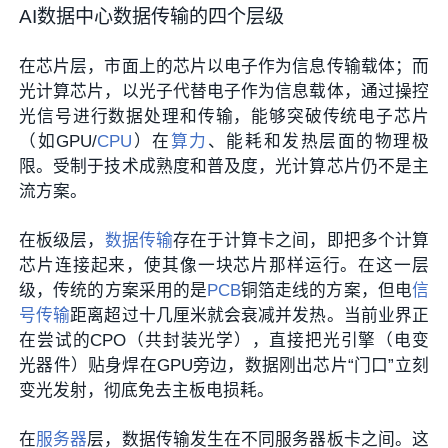
AI数据中心数据传输的四个层级
在芯片层，市面上的芯片以电子作为信息传输载体；而
光计算芯片，以光子代替电子作为信息载体，通过操控
光信号进行数据处理和传输，能够突破传统电子芯片
（如GPU/
CPU
）在
算力
、能耗和发热层面的物理极
限。受制于技术成熟度和普及度，光计算芯片仍不是主
流方案。
在板级层，
数据传输
存在于计算卡之间，即把多个计算
芯片连接起来，使其像一块芯片那样运行。在这一层
级，传统的方案采用的是
PCB
铜箔走线的方案，但电
信
号传输
距离超过十几厘米就会衰减并发热。当前业界正
在尝试的CPO（共封装光学），直接把光引擎（电变
光器件）贴身焊在GPU旁边，数据刚出芯片“门口”立刻
变光发射，彻底免去主板电损耗。
在
服务器
层，数据传输发生在不同服务器板卡之间。这