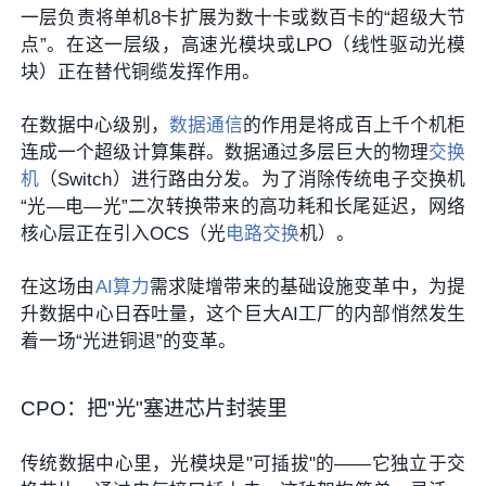
一层负责将单机8卡扩展为数十卡或数百卡的“超级大节
点”。在这一层级，高速光模块或LPO（线性驱动光模
块）正在替代铜缆发挥作用。
在数据中心级别，
数据通信
的作用是将成百上千个机柜
连成一个超级计算集群。数据通过多层巨大的物理
交换
机
（Switch）进行路由分发。为了消除传统电子交换机
“光—电—光”二次转换带来的高功耗和长尾延迟，网络
核心层正在引入OCS（光
电路交换
机）
。
在这场由
AI算力
需求陡增带来的基础设施变革中，为提
升数据中心日吞吐量，这个巨大AI工厂的内部悄然发生
着一场“光进铜退”的变革。
CPO：把"光"塞进芯片封装里
传统数据中心里，光模块是"可插拔"的——它独立于交