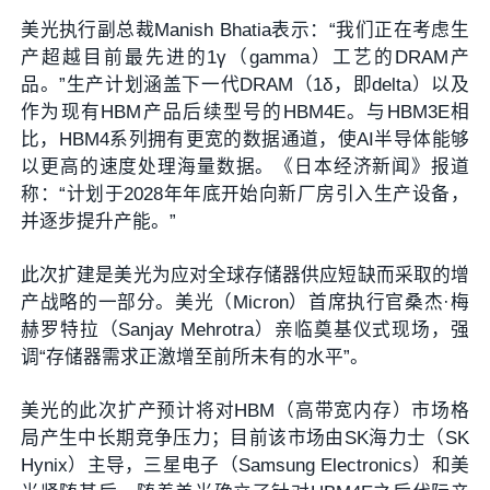
美光执行副总裁Manish Bhatia表示：“我们正在考虑生
产超越目前最先进的1γ（gamma）工艺的DRAM产
品。”生产计划涵盖下一代DRAM（1δ，即delta）以及
作为现有HBM产品后续型号的HBM4E。与HBM3E相
比，HBM4系列拥有更宽的数据通道，使AI半导体能够
以更高的速度处理海量数据。《日本经济新闻》报道
称：“计划于2028年年底开始向新厂房引入生产设备，
并逐步提升产能。”
此次扩建是美光为应对全球存储器供应短缺而采取的增
产战略的一部分。美光（Micron）首席执行官桑杰·梅
赫罗特拉（Sanjay Mehrotra）亲临奠基仪式现场，强
调“存储器需求正激增至前所未有的水平”。
美光的此次扩产预计将对HBM（高带宽内存）市场格
局产生中长期竞争压力；目前该市场由SK海力士（SK
Hynix）主导，三星电子（Samsung Electronics）和美