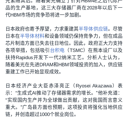
光紧随其后。随着美光确立了针对HBM4E之后代际产
品的生产基地，这三大存储器厂商在2028年以后下一
代HBM市场的竞争恐将进一步加剧。
日本政府也寄予厚望，力求重建其
半导体供应链
。尽管
日本在
半导体材料
和设备领域仍保持竞争力，但在成品
芯片制造方面已失去往日地位。因此，政府正大力支持
各项举措，包括吸引
台积电
（TSMC）在熊本设厂以及
扶持Rapidus开发下一代2纳米工艺。分析人士认为，
随着美光在先进DRAM和HBM领域投资的加入，供应链
重建工作已开始显现成效。
日本经济产业大臣赤泽亮正（Ryosei Akazawa）表
示：“生成式AI推动了存储器需求的增长。”他补充道：
“实现国内生产并为全球做出贡献，这对我国而言意义
重大。”广岛县方面也预期，这项投资将强化当地供应
链，并创造超过1000个就业岗位。