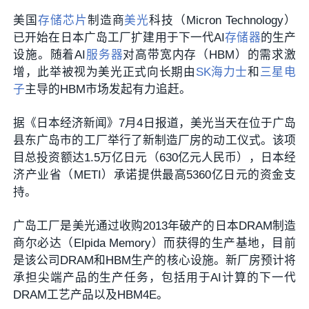
美国
存储芯片
制造商
美光
科技（Micron Technology）
已开始在日本广岛工厂扩建用于下一代AI
存储器
的生产
设施。随着AI
服务器
对高带宽内存（HBM）的需求激
增，此举被视为美光正式向长期由
SK海力士
和
三星电
子
主导的HBM市场发起有力追赶。
据《日本经济新闻》7月4日报道，美光当天在位于广岛
县东广岛市的工厂举行了新制造厂房的动工仪式。该项
目总投资额达1.5万亿日元（630亿元人民币），日本经
济产业省（METI）承诺提供最高5360亿日元的资金支
持。
广岛工厂是美光通过收购2013年破产的日本DRAM制造
商尔必达（Elpida Memory）而获得的生产基地，目前
是该公司DRAM和HBM生产的核心设施。新厂房预计将
承担尖端产品的生产任务，包括用于AI计算的下一代
DRAM工艺产品以及HBM4E。